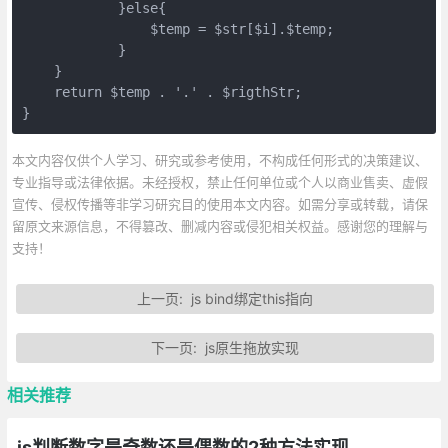
            }else{

                $temp = $str[$i].$temp;

            }

    }

    return $temp . '.' . $rigthStr;

}
本文内容仅供个人学习、研究或参考使用，不构成任何形式的决策建议、
专业指导或法律依据。未经授权，禁止任何单位或个人以商业售卖、虚假
宣传、侵权传播等非学习研究目的使用本文内容。如需分享或转载，请保
留原文来源信息，不得篡改、删减内容或侵犯相关权益。感谢您的理解与
支持！
上一页:
js bind绑定this指向
下一页:
js原生拖放实现
相关推荐
js判断数字是奇数还是偶数的2种方法实现