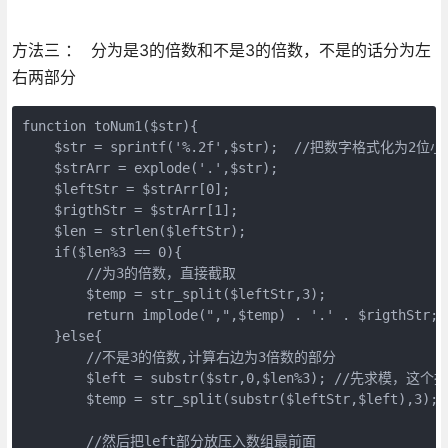
方法三 ： 分为是3的倍数和不是3的倍数，不是的话分为左
右两部分
function toNum1($str){

    $str = sprintf('%.2f',$str);  //把数字格式化为2位小
    $strArr = explode('.',$str);

    $leftStr = $strArr[0];

    $rigthStr = $strArr[1];

    $len = strlen($leftStr);

    if($len%3 == 0){

        //为3的倍数，直接截取

        $temp = str_split($leftStr,3);

        return implode(",",$temp) . '.' . $rigthStr;

    }else{

        //不是3的倍数,计算右边为3倍数的部分

        $left = substr($str,0,$len%3); //先求模，
        $temp = str_split(substr($leftStr,$left),3);

        //然后把left部分放压入数组最前面
