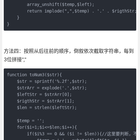
        array_unshift($temp,$left);

        return implode(",",$temp) . '.' . $rigthStr;

    }

}  
方法四：按照从后往前的顺序，倒叙依次截取字符串，每到
3位拼接","
function toNum3($str){

    $str = sprintf('%.2f',$str);

    $strArr = explode('.',$str);

    $leftStr = $strArr[0];

    $rigthStr = $strArr[1];

    $len = strlen($leftStr);

    $temp = '';

    for($i=1;$i<=$len;$i++){

        if($i%3 == 0 && ($i != $len)){//这里