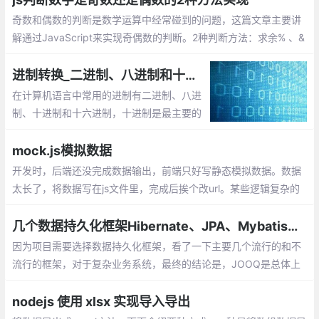
奇数和偶数的判断是数学运算中经常碰到的问题，这篇文章主要讲
解通过JavaScript来实现奇偶数的判断。2种判断方法：求余% 、&
1
进制转换_二进制、八进制和十六进制数之间的转换
在计算机语言中常用的进制有二进制、八进
制、十进制和十六进制，十进制是最主要的
表达形式。对于进制，有两个基本的概念：
基数和运算规则。
mock.js模拟数据
开发时，后端还没完成数据输出，前端只好写静态模拟数据。数据
太长了，将数据写在js文件里，完成后挨个改url。某些逻辑复杂的
代码，加入或去除模拟数据时得小心翼翼。想要尽可能还原真实的
数据，要么编写更多代码，要么手动修改模拟数据
几个数据持久化框架Hibernate、JPA、Mybatis、JOOQ和JDBC Template的比较
因为项目需要选择数据持久化框架，看了一下主要几个流行的和不
流行的框架，对于复杂业务系统，最终的结论是，JOOQ是总体上
最好的，可惜不是完全免费，最终选择JDBC Template。
nodejs 使用 xlsx 实现导入导出