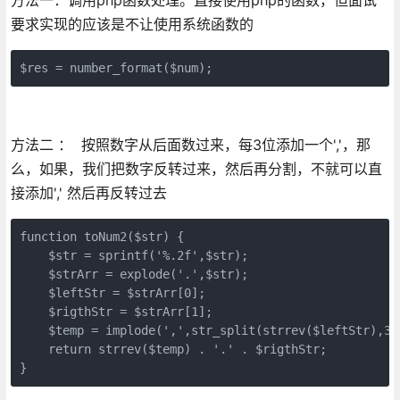
要求实现的应该是不让使用系统函数的
$res = number_format($num);
方法二 ： 按照数字从后面数过来，每3位添加一个','，那
么，如果，我们把数字反转过来，然后再分割，不就可以直
接添加',' 然后再反转过去
function toNum2($str) {

    $str = sprintf('%.2f',$str);

    $strArr = explode('.',$str);

    $leftStr = $strArr[0];

    $rigthStr = $strArr[1];

    $temp = implode(',',str_split(strrev($leftStr),3))
    return strrev($temp) . '.' . $rigthStr;

} 