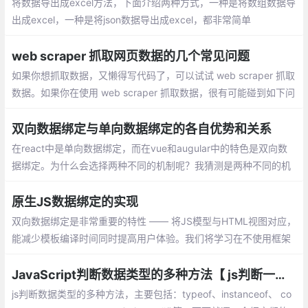
将数据导出成excel方法，下面介绍两种方式，一种是将数组数据导
出成excel，一种是将json数据导出成excel，都非常简单
web scraper 抓取网页数据的几个常见问题
如果你想抓取数据，又懒得写代码了，可以试试 web scraper 抓取
数据。如果你在使用 web scraper 抓取数据，很有可能碰到如下问
题中的一个或者多个，而这些问题可能直接将你计划打乱，甚至让
你放弃 web scraper 。
双向数据绑定与单向数据绑定的各自优势和关系
在react中是单向数据绑定，而在vue和augular中的特色是双向数
据绑定。为什么会选择两种不同的机制呢？我猜测是两种不同的机
制有不同的适应场景，查了一些资料后，总结一下。
原生JS数据绑定的实现
双向数据绑定是非常重要的特性 —— 将JS模型与HTML视图对应，
能减少模板编译时间同时提高用户体验。我们将学习在不使用框架
的情况下，使用原生JS实现双向绑定 —— 一种为Object.observe
JavaScript判断数据类型的多种方法【 js判断一个变量的类型】
js判断数据类型的多种方法，主要包括：typeof、instanceof、 co