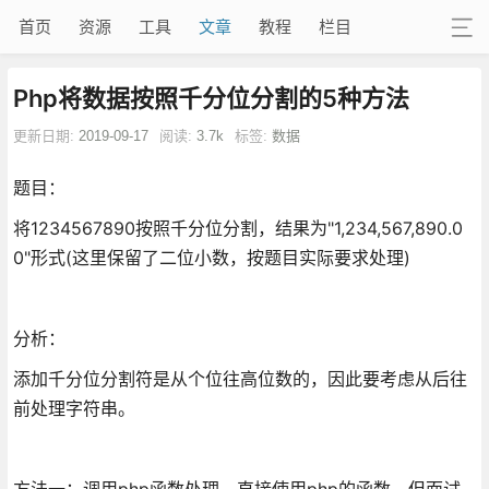
首页
资源
工具
文章
教程
栏目
Php将数据按照千分位分割的5种方法
更新日期:
2019-09-17
阅读:
3.7k
标签:
数据
题目：
将1234567890按照千分位分割，结果为"1,234,567,890.0
0"形式(这里保留了二位小数，按题目实际要求处理)
分析：
添加千分位分割符是从个位往高位数的，因此要考虑从后往
前处理字符串。
方法一：调用php函数处理。直接使用php的函数，但面试