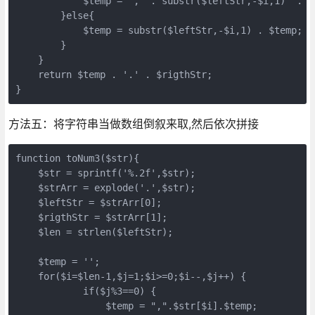
            $temp = ',' . substr($leftStr,-$i,1)  . $t
        }else{

            $temp = substr($leftStr,-$i,1) . $temp;

        }

    }

    return $temp . '.' . $rigthStr;

}
方法五：将字符串当做数组倒叙来取,然后依次拼接
function toNum3($str){

    $str = sprintf('%.2f',$str);

    $strArr = explode('.',$str);

    $leftStr = $strArr[0];

    $rigthStr = $strArr[1];

    $len = strlen($leftStr);

    $temp = '';

    for($i=$len-1,$j=1;$i>=0;$i--,$j++) {

            if($j%3==0) {

                $temp = ",".$str[$i].$temp;
