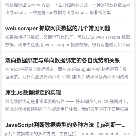
将数据导出成excel方法，下面介绍两种方式，一种是将数组数据导
出成excel，一种是将json数据导出成excel，都非常简单
web scraper 抓取网页数据的几个常见问题
如果你想抓取数据，又懒得写代码了，可以试试 web scraper 抓取
数据。如果你在使用 web scraper 抓取数据，很有可能碰到如下问
题中的一个或者多个，而这些问题可能直接将你计划打乱，甚至让
你放弃 web scraper 。
双向数据绑定与单向数据绑定的各自优势和关系
在react中是单向数据绑定，而在vue和augular中的特色是双向数
据绑定。为什么会选择两种不同的机制呢？我猜测是两种不同的机
制有不同的适应场景，查了一些资料后，总结一下。
原生JS数据绑定的实现
双向数据绑定是非常重要的特性 —— 将JS模型与HTML视图对应，
能减少模板编译时间同时提高用户体验。我们将学习在不使用框架
的情况下，使用原生JS实现双向绑定 —— 一种为Object.observe
JavaScript判断数据类型的多种方法【 js判断一个变量的类型】
js判断数据类型的多种方法，主要包括：typeof、instanceof、 co