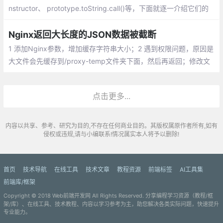
nstructor、 prototype.toString.call()等，下面就逐一介绍它们的
异同。
Nginx返回大长度的JSON数据被截断
1 添加Nginx参数，增加缓存字符串大小；2 遇到权限问题，原因是
大文件会先缓存到/proxy-temp文件夹下面，然后再返回；修改文
件夹的权限为Nginx用户
点击更多...
内容以共享、参考、研究为目的,不存在任何商业目的。其版权属原作者所有,如有
侵权或违规,请与小编联系!情况属实本人将予以删除!
首页
技术导航
在线工具
技术文章
教程资源
前端标签
AI工具集
前端库/框架