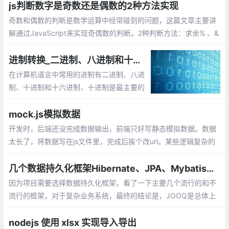
js判断数字是奇数还是偶数的2种方法实现
奇数和偶数的判断是数学运算中经常碰到的问题，这篇文章主要讲
解通过JavaScript来实现奇偶数的判断。2种判断方法：求余% 、&
1
进制转换_二进制、八进制和十六进制数之间的转换
在计算机语言中常用的进制有二进制、八进
制、十进制和十六进制，十进制是最主要的
表达形式。对于进制，有两个基本的概念：
基数和运算规则。
mock.js模拟数据
开发时，后端还没完成数据输出，前端只好写静态模拟数据。数据
太长了，将数据写在js文件里，完成后挨个改url。某些逻辑复杂的
代码，加入或去除模拟数据时得小心翼翼。想要尽可能还原真实的
数据，要么编写更多代码，要么手动修改模拟数据
几个数据持久化框架Hibernate、JPA、Mybatis、JOOQ和JDBC Template的比较
因为项目需要选择数据持久化框架，看了一下主要几个流行的和不
流行的框架，对于复杂业务系统，最终的结论是，JOOQ是总体上
最好的，可惜不是完全免费，最终选择JDBC Template。
nodejs 使用 xlsx 实现导入导出