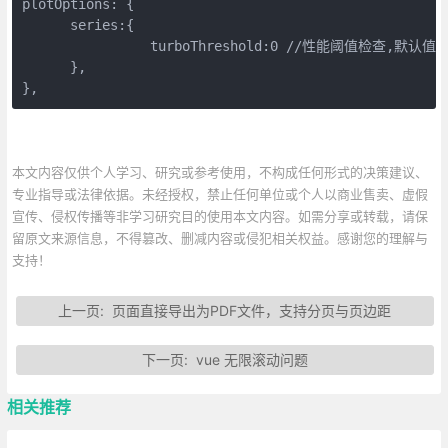
plotOptions: {

      series:{

                turboThreshold:0 //性能阈
      },

},
本文内容仅供个人学习、研究或参考使用，不构成任何形式的决策建议、
专业指导或法律依据。未经授权，禁止任何单位或个人以商业售卖、虚假
宣传、侵权传播等非学习研究目的使用本文内容。如需分享或转载，请保
留原文来源信息，不得篡改、删减内容或侵犯相关权益。感谢您的理解与
支持！
上一页:
页面直接导出为PDF文件，支持分页与页边距
下一页:
vue 无限滚动问题
相关推荐