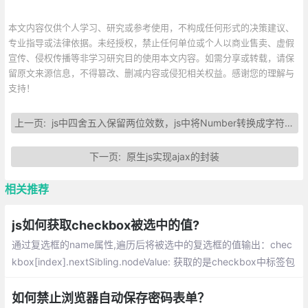
本文内容仅供个人学习、研究或参考使用，不构成任何形式的决策建议、
专业指导或法律依据。未经授权，禁止任何单位或个人以商业售卖、虚假
宣传、侵权传播等非学习研究目的使用本文内容。如需分享或转载，请保
留原文来源信息，不得篡改、删减内容或侵犯相关权益。感谢您的理解与
支持！
上一页:
js中四舍五入保留两位效数，js中将Number转换成字符类型
下一页:
原生js实现ajax的封装
相关推荐
js如何获取checkbox被选中的值?
通过复选框的name属性,遍历后将被选中的复选框的值输出：chec
kbox[index].nextSibling.nodeValue: 获取的是checkbox中标签包
裹的文本值，建立一个数组,使用push 方法将被选中的元素保存到
数组
如何禁止浏览器自动保存密码表单？