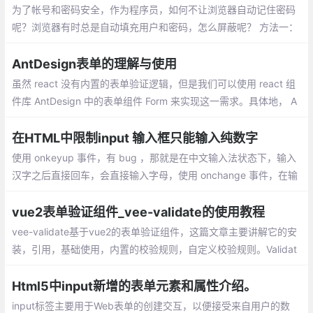
为了帐号和密码安全，作为程序员，如何不让浏览器自动记住密码
呢？浏览器有时总是自动填充用户和密码，怎么屏蔽呢？ 方法一：
在输入框上添加 onfocus=this.type=password 输入框获得焦点时
改变输入框格式为密码框
AntDesign表单的理解与使用
虽然 react 没有内置的表单验证逻辑，但是我们可以使用 react 组
件库 AntDesign 中的表单组件 Form 来实现这一需求。具体地， A
ntDesign 中的表单组件 Form 与表单域 Form.Item（用于包裹任意
输入控制的容器）配合使用：
在HTML中限制input 输入框只能输入纯数字
使用 onkeyup 事件，有 bug ，那就是在中文输入法状态下，输入
汉字之后直接回车，会直接输入字母，使用 onchange 事件，在输
入内容后，只有 input 丧失焦点时才会得到结果，并不能在输入时
就做出响应，使用 oninput 事件，完美的解决了以上两种问题
vue2表单验证组件_vee-validate的使用教程
vee-validate基于vue2的表单验证组件，这篇文章主要讲解它的安
装，引用，基础使用，内置的校验规则，自定义校验规则。Validat
or是以$validator被组件自动注入到Vue实例的，同时也可以独立的
进行调用
Html5中input新增的表单元素和属性介绍。
input标签主要用于Web表单的创建交互，以便接受来自用户的数