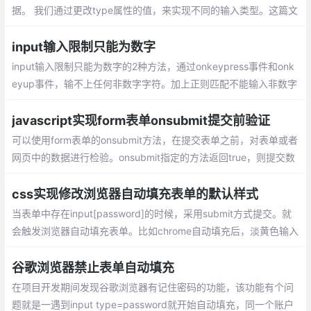
据。 我们通过更改type属性的值，来实现不同的输入类型。这篇文
章主要讲解html5中新增的表单属性。
input输入限制只能为数字
input输入限制只能为数字的2种方法，通过onkeypress事件和onk
eyup事件，输不上任何非数字字符。加上正则匹配不能输入非数字
字符就可以了
javascript实现form表单onsubmit提交前验证
可以使用form表单的onsubmit方法，在提交表单之前，对表单或者
网页中的数据进行检验。onsubmit指定的方法返回true，则提交数
据；返回false不提交数据。
css实现修改浏览器自动填充表单的默认样式
当表单中存在input[password]的时候，采用submit方式提交。就
会触发浏览器自动填充表单。比如chrome自动填充后，淡黄色输入
框代替了背景样式，看起来有些怪异。input文本框是使用图片背景
的
谷歌浏览器禁止表单自动填充
在项目开发期间发现谷歌浏览器有记住密码的功能，该功能有个问
题就是一遇到input type=password就开始自动填充，同一个账户