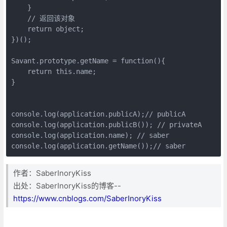
    }

    // 返回该对象

    return object;

})();

Savant.prototype.getName = function(){

    return this.name;

}

console.log(application.publicA);// publicA

console.log(application.publicB()); // privateA

console.log(application.name); // saber

console.log(application.getName());// saber
作者：SaberInoryKiss
出处：SaberInoryKiss的博客--
https://www.cnblogs.com/SaberInoryKiss