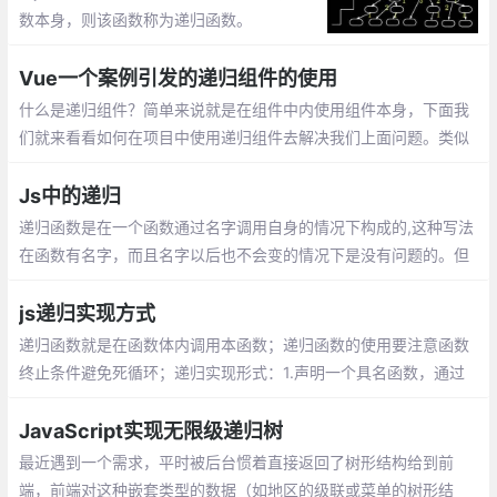
数本身，则该函数称为递归函数。
Vue一个案例引发的递归组件的使用
什么是递归组件？简单来说就是在组件中内使用组件本身，下面我
们就来看看如何在项目中使用递归组件去解决我们上面问题。类似
与信息分类的展示在我们的项目中是非常常见的形式，我们利用递
归组件可以很好的去解决问题
Js中的递归
递归函数是在一个函数通过名字调用自身的情况下构成的,这种写法
在函数有名字，而且名字以后也不会变的情况下是没有问题的。但
是函数的执行与函数名factorial紧紧耦合在了一起
js递归实现方式
递归函数就是在函数体内调用本函数；递归函数的使用要注意函数
终止条件避免死循环；递归实现形式：1.声明一个具名函数，通过
函数名调用，2. 使用arguments.callee代替函数名
JavaScript实现无限级递归树
最近遇到一个需求，平时被后台惯着直接返回了树形结构给到前
端，前端对这种嵌套类型的数据（如地区的级联或菜单的树形结