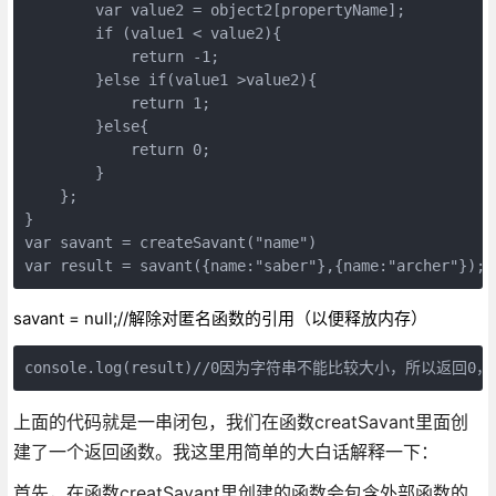
        var value2 = object2[propertyName];

        if (value1 < value2){

            return -1;

        }else if(value1 >value2){

            return 1;

        }else{

            return 0;

        }

    };

}

var savant = createSavant("name")

var result = savant({name:"saber"},{name:"archer"});
savant = null;//解除对匿名函数的引用（以便释放内存）
console.log(result)//0因为字符串不能比较大小，所以返回0，如
上面的代码就是一串闭包，我们在函数creatSavant里面创
建了一个返回函数。我这里用简单的大白话解释一下：
首先，在函数creatSavant里创建的函数会包含外部函数的