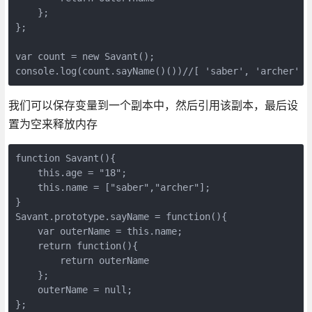
    };

};

var count = new Savant();

console.log(count.sayName()())//[ 'saber', 'archer' ]
我们可以保存变量到一个副本中，然后引用该副本，最后设
置为空来释放内存
function Savant(){

    this.age = "18";

    this.name = ["saber","archer"];

}

Savant.prototype.sayName = function(){

    var outerName = this.name;

    return function(){

        return outerName

    };

    outerName = null;

};
