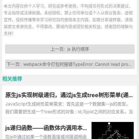
本文内容仅供个人学习、研究或参考使用，不构成任何形式的决策建议、
专业指导或法律依据。未经授权，禁止任何单位或个人以商业售卖、虚假
宣传、侵权传播等非学习研究目的使用本文内容。如需分享或转载，请保
留原文来源信息，不得篡改、删减内容或侵犯相关权益。感谢您的理解与
支持！
上一页:
js 执行顺序
下一页:
webpack命令打包时报错TypeError: Cannot read property presetToOptions of undefined的解决办法
相关推荐
原生js实现树级递归，通过js生成tree树形菜单(递归算法)
JavaScript生成树形菜单需求：首先这是一个数据集—js的类型，
我们需要把生成一个tree形式的对象 : id,与pid之间的对应关系，当
pid不存在，或pid:0的时候，这一项，应该为树的顶端,那么我们需
要去重新建一次索引。
js递归函数——函数体内调用本函数的方式
在js中通过如果一个函数直接或间接调用函