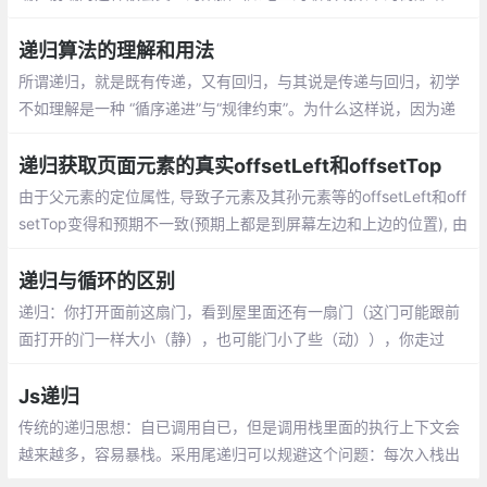
构）省掉了一层处理。换了个后台开发返回了扁平化的数组数据给
到前端自己去处理如下data。突然有点慌......
递归算法的理解和用法
所谓递归，就是既有传递，又有回归，与其说是传递与回归，初学
不如理解是一种 “循序递进”与“规律约束”。为什么这样说，因为递
归算法相比较于循环在代码结构方面个人认为更加简洁清晰，清晰
易懂，递归注重的是一种有序的规律
递归获取页面元素的真实offsetLeft和offsetTop
由于父元素的定位属性, 导致子元素及其孙元素等的offsetLeft和off
setTop变得和预期不一致(预期上都是到屏幕左边和上边的位置), 由
于需要做鼠标拖动旋转和鼠标框选
递归与循环的区别
递归：你打开面前这扇门，看到屋里面还有一扇门（这门可能跟前
面打开的门一样大小（静），也可能门小了些（动）），你走过
去，发现手中的钥匙还可以打开它，你推开门，发现里面还有一扇
门，你继续打开
Js递归
传统的递归思想：自已调用自已，但是调用栈里面的执行上下文会
越来越多，容易暴栈。采用尾递归可以规避这个问题：每次入栈出
栈再入栈