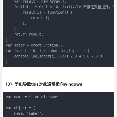
    var result = new Array();

    for(let i = 0; i < 10; i++){//let
        result[i] = function() {

            return i;

        };

    }

    return result;

}

var saber = creatFunction();

for (var i = 0; i < saber.length; i++) {

    console.log(saber[i]())//1 2 3 4 5 6 7 8 9

}
（3）闭包导致this对象通常指向windows
var name = "I am windows"

var object = {

    name: "saber",
