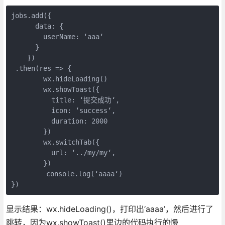
jobs.add({

      data: {

        userName: ‘aaa‘

      }

    })

 .then(res => {

        wx.hideLoading()

        wx.showToast({

          title: ‘提交成功‘,

          icon: ‘success‘,

          duration: 2000

        })

        wx.switchTab({

          url: ‘../my/my‘,

        })

　　　　　console.log(‘aaaa‘)

})
显示结果：wx.hideLoading()，打印出‘aaaa’，然后进行了
跳转，因为wx.showToast()里边的代码执行的慢