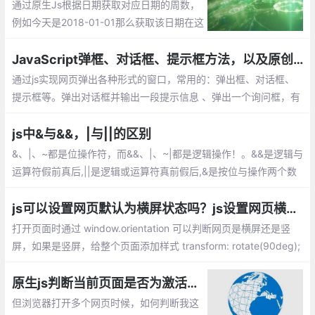
的匹配....
通过原生Js根据日期获取对应日期的周数，
例如今天是2018-01-01那么获取该日期在这
一年的周数就为1，有需要的朋友可以参考
下。
JavaScript弹框、对话框、提示框方法，以及原创JS模拟Alert弹出框效果
通过js实现网页弹出各种形式的窗口，常用的：弹出框、对话框、
提示框等。弹出对话框并输出一段提示信息 、弹出一个询问框，有
确定和取消按钮 ，利用对话框返回的值 （true 或者 false） 、弹出
一个输入框，输入一段文字，可以提交、window.open 弹出新窗口
js中&与&&，|与||的区别
的命令
&、|、~都是位操作符，而&&、|、~|都是逻辑操作！。&&是逻辑与
运算符假前真后,||是逻辑或运算符真前假后,&是按位与操作两个数
值的个位分别相与，同时为1才得1，只要一个为0就为0。
js可以设置网页默认为横屏状态吗？js设置网页横屏和竖屏切换
打开页面时通过 window.orientation 可以判断网页是横屏还是竖
屏，如果是竖屏，给整个页面添加样式 transform: rotate(90deg);
这样，你的页面就显示横屏的效果了。 总的来说，结合window.ori
entationchange和window.orientation可以灵活的对网页进行变
原生js判断当前页面是否为激活状态【判断用户是否在浏览当前页面】
换。
但浏览器打开多个网页时候，如何判断我这