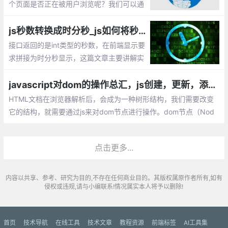
个页面是否正在被用户浏览呢？我们可以通
过document.hidden属性判断当前页面是否
是激活状态。
js秒数转换成时分秒_js如何将秒拼接为时分秒显示？
接口返回的是int类型的秒数，在前端显示要
求拼接为时分秒显示，这篇文章主要讲解实
现js秒数转换成时分秒的方法。
javascript对dom的操作总汇，js创建，更新，添加，删除DOM的方法
HTML文档在浏览器解析后，会成为一种树形结构，我们需要改变
它的结构，就需要通过js来对dom节点进行操作。dom节点（Nod
e）通常对应的是一个标题，文本，或者html属性。
点击更多...
内容以共享、参考、研究为目的,不存在任何商业目的。其版权属原作者所有,如有
侵权或违规,请与小编联系!情况属实本人将予以删除!
首页
技术导航
在线工具
技术文章
教程资源
前端标签
AI工具集