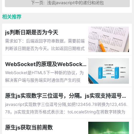
下一页:
浅谈javascript中的递归和闭包
相关推荐
js判断日期是否为今天
需求如下：后端返回字符串数据，需要前端
判断该日期是否为今天。比如返回日期格式
为：2018-08-14，那么需要如何来实现
呢，这篇文章整理实现的几种方式供大家参
WebSocket的原理及WebSocket API的使用，js中如何运用websocket
考。
WebSocket是HTML5下一种新的协议，为
解决客户端与服务端实时通信而产生的技
术。其本质是先通过HTTP/HTTPS协议进行
握手后创建一个用于交换数据的TCP连接
原生js实现数字三位逗号，分隔。js实现支持逗号分割的货币格式表示法总汇
javascript实现数字三位逗号分隔,如把123456.78转换为123,456.
78。js实现支持货币格式表示法：toLocaleString在将数字转换为
字符串的同时，会使用三位分节法进行显示。slice 方法用于截取字
符串中的一部分并返回该部分字符串。match方式代表正则表达式
原生js获取当前周数