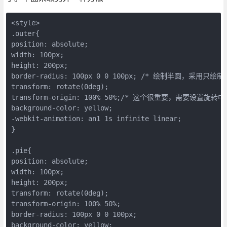
<style>

.outer{

position: absolute;

width: 100px;

height: 200px;

border-radius: 100px 0 0 100px; /* 绘制半圆
transform: rotate(0deg);

transform-origin: 100% 50%;/* 这个很重要，需
background-color: yellow;

-webkit-animation: an1 1s infinite linear;

}

.pie{

position: absolute;

width: 100px;

height: 200px;

transform: rotate(0deg);

transform-origin: 100% 50%;

border-radius: 100px 0 0 100px;

background-color: yellow;
