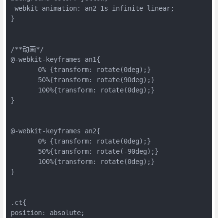
-webkit-animation: an2 1s infinite linear;

}

/**动画*/

@-webkit-keyframes an1{

       0% {transform: rotate(0deg);}

       50%{transform: rotate(90deg);}

       100%{transform: rotate(0deg);}

}

@-webkit-keyframes an2{

       0% {transform: rotate(0deg);}

       50%{transform: rotate(-90deg);}

       100%{transform: rotate(0deg);}

}

.ct{

position: absolute;
