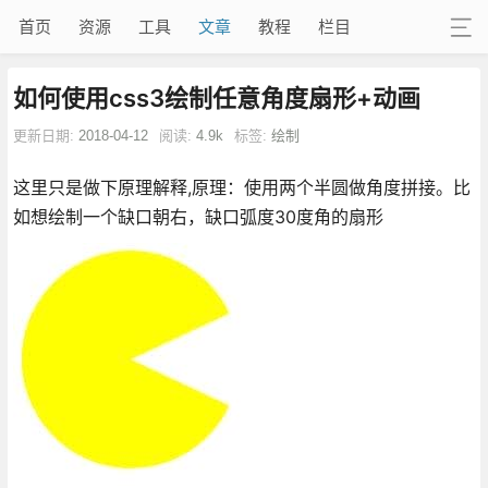
首页
资源
工具
文章
教程
栏目
如何使用css3绘制任意角度扇形+动画
更新日期:
2018-04-12
阅读:
4.9k
标签:
绘制
这里只是做下原理解释,原理：使用两个半圆做角度拼接。比
如想绘制一个缺口朝右，缺口弧度30度角的扇形