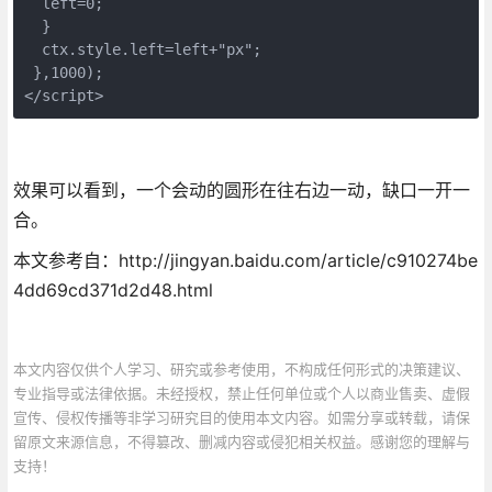
  left=0;

  }

  ctx.style.left=left+"px";

 },1000);

</script>
效果可以看到，一个会动的圆形在往右边一动，缺口一开一
合。
本文参考自：http://jingyan.baidu.com/article/c910274be
4dd69cd371d2d48.html
本文内容仅供个人学习、研究或参考使用，不构成任何形式的决策建议、
专业指导或法律依据。未经授权，禁止任何单位或个人以商业售卖、虚假
宣传、侵权传播等非学习研究目的使用本文内容。如需分享或转载，请保
留原文来源信息，不得篡改、删减内容或侵犯相关权益。感谢您的理解与
支持！