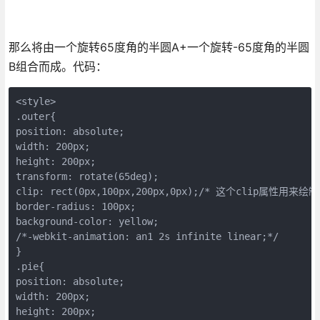
那么将由一个旋转65度角的半圆A+一个旋转-65度角的半圆
B组合而成。代码：
<style>

.outer{

position: absolute;

width: 200px;

height: 200px;

transform: rotate(65deg);

clip: rect(0px,100px,200px,0px);/* 这个clip属
border-radius: 100px;

background-color: yellow;

/*-webkit-animation: an1 2s infinite linear;*/

}

.pie{

position: absolute;

width: 200px;

height: 200px;
