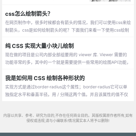
的边框是由四个三角形组成的。
css怎么绘制箭头？
在网页制作中，很多时候都会有箭头的情况，我们可以使用css来绘
制箭头，css是如何绘制箭头的呢？下面我们来看一下使用css绘制
箭头的方法。
纯 CSS 实现大量小块儿绘制
现在做的项目是公司内部全部组要用的 viewer 库. Viewer 需要的
功能非常的多，其中的一个就是需要提供一些常用的绘图API功能，
比如用户鼠标移动画箭头，画圈圈，高光选中文本等等。
我是如何用 CSS 绘制各种形状的
实现方式是通过border-radius这个属性；border-radius它可以单
独指定水平和垂直半径。用 / 分隔这两个值。并且该属性的值不仅
可以接受长度值，还能接收百分比的值。百分比的值会基于元素的
尺寸进行解析，宽是水平半径的解析，高是垂直半径的解析。
内容以共享、参考、研究为目的,不存在任何商业目的。其版权属原作者所有,如有
侵权或违规,请与小编联系!情况属实本人将予以删除!