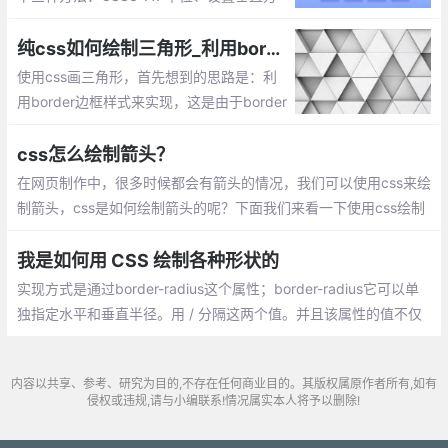
向的padding撑开容器、利用伪元素的 mar
gin(padding)-top 撑开容器
纯css如何绘制三角形_利用border实现画三角形的原理方法
使用css画三角形，首先想到的思路是：利
用border边框样式来实现，这是由于border
的边框是由四个三角形组成的。
css怎么绘制箭头？
在网页制作中，很多时候都会有箭头的情况，我们可以使用css来绘
制箭头，css是如何绘制箭头的呢？下面我们来看一下使用css绘制
箭头的方法。
我是如何用 CSS 绘制各种形状的
实现方式是通过border-radius这个属性；border-radius它可以单
独指定水平和垂直半径。用 / 分隔这两个值。并且该属性的值不仅
可以接受长度值，还能接收百分比的值。百分比的值会基于元素的
尺寸进行解析，宽是水平半径的解析，高是垂直半径的解析。
内容以共享、参考、研究为目的,不存在任何商业目的。其版权属原作者所有,如有
侵权或违规,请与小编联系!情况属实本人将予以删除!