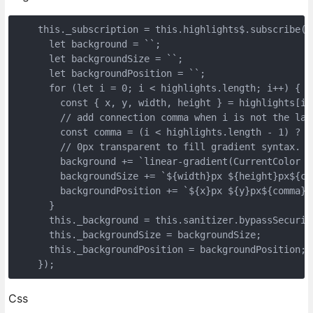
    this._subscription = this.highlights$.subscribe((h
      let background = ``;

      let backgroundSize = ``;

      let backgroundPosition = ``;

      for (let i = 0; i < highlights.length; i++) {

        const { x, y, width, height } = highlights[i];
        // add connection comma when i is not the last
        const comma = (i < highlights.length - 1) ? ',
        // 0px transparent to fill gradient syntax.

        background += `linear-gradient(CurrentColor 1
        backgroundSize += `${width}px ${height}px${com
        backgroundPosition += `${x}px ${y}px${comma}`;
      }

      this._background = this.sanitizer.bypassSecurit
      this._backgroundSize = backgroundSize;

      this._backgroundPosition = backgroundPosition;

    });
Css