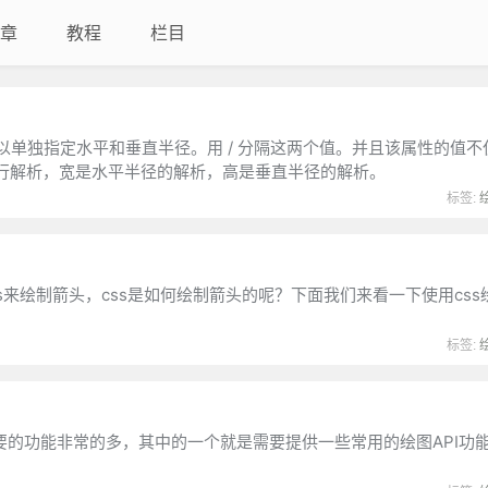
章
教程
栏目
adius它可以单独指定水平和垂直半径。用 / 分隔这两个值。并且该属性的
行解析，宽是水平半径的解析，高是垂直半径的解析。
标签:
来绘制箭头，css是如何绘制箭头的呢？下面我们来看一下使用css
标签:
er 需要的功能非常的多，其中的一个就是需要提供一些常用的绘图API功