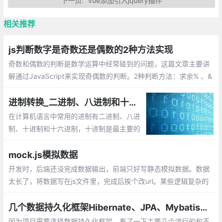
下一页:
Vue添加引入jquery插件
相关推荐
js判断数字是奇数还是偶数的2种方法实现
奇数和偶数的判断是数学运算中经常碰到的问题，这篇文章主要讲
解通过JavaScript来实现奇偶数的判断。2种判断方法：求余% 、&
1
进制转换_二进制、八进制和十六进制数之间的转换
在计算机语言中常用的进制有二进制、八进
制、十进制和十六进制，十进制是最主要的
表达形式。对于进制，有两个基本的概念：
基数和运算规则。
mock.js模拟数据
开发时，后端还没完成数据输出，前端只好写静态模拟数据。数据
太长了，将数据写在js文件里，完成后挨个改url。某些逻辑复杂的
代码，加入或去除模拟数据时得小心翼翼。想要尽可能还原真实的
数据，要么编写更多代码，要么手动修改模拟数据
几个数据持久化框架Hibernate、JPA、Mybatis、JOOQ和JDBC Template的比较
因为项目需要选择数据持久化框架，看了一下主要几个流行的和不