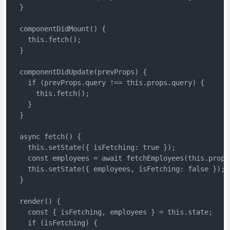
  }

  componentDidMount() {

    this.fetch();

  }

  componentDidUpdate(prevProps) {

    if (prevProps.query !== this.props.query) {

      this.fetch();

    }

  }

  async fetch() {

    this.setState({ isFetching: true });

    const employees = await fetchEmployees(this.props.
    this.setState({ employees, isFetching: false });

  }

  render() {

    const { isFetching, employees } = this.state;

    if (isFetching) {
