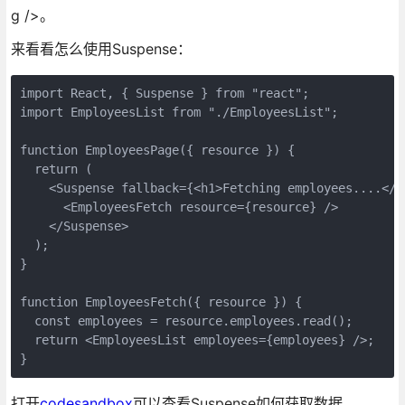
g />。
来看看怎么使用Suspense：
import React, { Suspense } from "react";

import EmployeesList from "./EmployeesList";

function EmployeesPage({ resource }) {

  return (

    <Suspense fallback={<h1>Fetching employees....</h1
      <EmployeesFetch resource={resource} />

    </Suspense>

  );

}

function EmployeesFetch({ resource }) {

  const employees = resource.employees.read();

  return <EmployeesList employees={employees} />;

打开
codesandbox
可以查看Suspense如何获取数据。