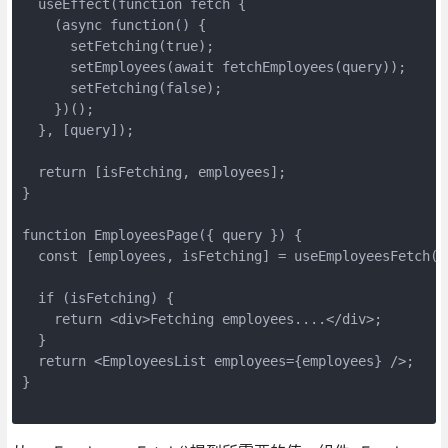
  useEffect(function fetch {

    (async function() {

      setFetching(true);

      setEmployees(await fetchEmployees(query));

      setFetching(false);

    })();

  }, [query]);

  return [isFetching, employees];

}

function EmployeesPage({ query }) {

  const [employees, isFetching] = useEmployeesFetch
  if (isFetching) {

    return <div>Fetching employees....</div>;

  }

  return <EmployeesList employees={employees} />;

}
