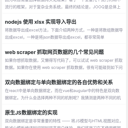
流行的框架，对于复杂业务系统，最终的结论是，JOOQ是总体上
最好的，可惜不是完全免费，最终选择JDBC Template。
nodejs 使用 xlsx 实现导入导出
将数据导出成excel方法，下面介绍两种方式，一种是将数组数据导
出成excel，一种是将json数据导出成excel，都非常简单
web scraper 抓取网页数据的几个常见问题
如果你想抓取数据，又懒得写代码了，可以试试 web scraper 抓取
数据。如果你在使用 web scraper 抓取数据，很有可能碰到如下问
题中的一个或者多个，而这些问题可能直接将你计划打乱，甚至让
你放弃 web scraper 。
双向数据绑定与单向数据绑定的各自优势和关系
在react中是单向数据绑定，而在vue和augular中的特色是双向数
据绑定。为什么会选择两种不同的机制呢？我猜测是两种不同的机
制有不同的适应场景，查了一些资料后，总结一下。
原生JS数据绑定的实现
双向数据绑定是非常重要的特性 —— 将JS模型与HTML视图对应，
能减少模板编译时间同时提高用户体验。我们将学习在不使用框架