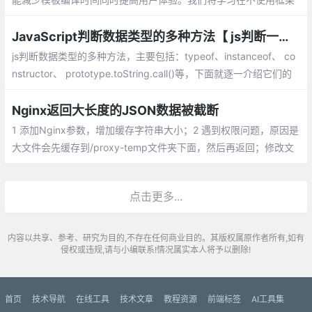
的情况下，使用原生JS实现双向绑定 —— 一种为Object.observe
JavaScript判断数据类型的多种方法【 js判断一个变量的类型】
js判断数据类型的多种方法，主要包括：typeof、instanceof、 co
nstructor、 prototype.toString.call()等，下面就逐一介绍它们的
异同。
Nginx返回大长度的JSON数据被截断
1 添加Nginx参数，增加缓存字符串大小；2 遇到权限问题，原因是
大文件会先缓存到/proxy-temp文件夹下面，然后再返回；修改文
件夹的权限为Nginx用户
点击更多...
内容以共享、参考、研究为目的,不存在任何商业目的。其版权属原作者所有,如有
侵权或违规,请与小编联系!情况属实本人将予以删除!
首页
技术导航
在线工具
技术文章
教程资源
前端标签
AI工具集