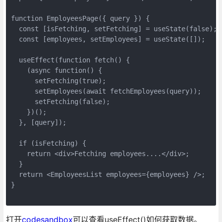
function EmployeesPage({ query }) {

  const [isFetching, setFetching] = useState(false);

  const [employees, setEmployees] = useState([]);

  useEffect(function fetch() {

    (async function() {

      setFetching(true);

      setEmployees(await fetchEmployees(query));

      setFetching(false);

    })();

  }, [query]);

  if (isFetching) {

    return <div>Fetching employees....</div>;

  }

  return <EmployeesList employees={employees} />;

}

打开
codesandbox
可以查看useEffect()如何获取数据。