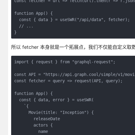
const fetcher = url => fetch(url).then(r => r.json(
function App() {

  const { data } = useSWR("/api/data", fetcher);

  // ...

}
所以 fetcher 本身就是一个拓展点，我们不仅能自定
import { request } from "graphql-request";

const API = "https://api.graph.cool/simple/v1/movie
const fetcher = query => request(API, query);

function App() {

  const { data, error } = useSWR(

    `{

      Movie(title: "Inception") {

        releaseDate

        actors {

          name
