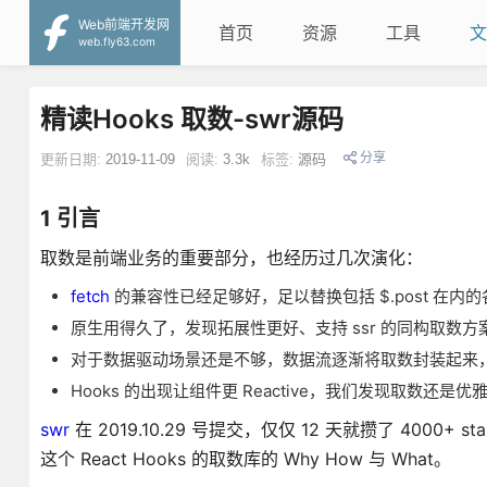
Web前端开发网
首页
资源
工具
文
web.fly63.com
精读Hooks 取数-swr源码
分享
更新日期:
2019-11-09
阅读:
3.3k
标签:
源码
1 引言
取数是前端业务的重要部分，也经历过几次演化：
fetch
的兼容性已经足够好，足以替换包括 $.post 在内
原生用得久了，发现拓展性更好、支持 ssr 的同构取数
对于数据驱动场景还是不够，数据流逐渐将取数封装起来，同时针对
Hooks 的出现让组件更 Reactive，我们发现取数还是
swr
在 2019.10.29 号提交，仅仅 12 天就攒了 400
这个 React Hooks 的取数库的 Why How 与 What。