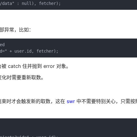
/data" : null), fetcher);
住内部异常，比如：
d

d=" + user.id, fetcher);
 catch 住并抛到 error 对象。
发生变化时需要重新取数。
结束时才会触发新的取数，这在
swr
中不需要特别关心，只需按