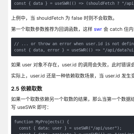
const { data } = useSWR(() => (shouldFetch ? "/api
上例中，当 shouldFetch 为 false 时则不会取数。
第一个取数参数推荐为回调函数，这样
swr
会 catch 
// ... or throw an error when user.id is not define
const { data, error } = useSWR(() => "/api/data?ui
如果 user 对象不存在，user.id 的调用会失败，此时错误会被
实际上，user.id 还是一种依赖取数场景，当 user.id 
2.5 依赖取数
如果一个取数依赖另一个取数的结果，那么当第一个数据
写 useSWR 即可：
function MyProjects() {

  const { data: user } = useSWR("/api/user");
