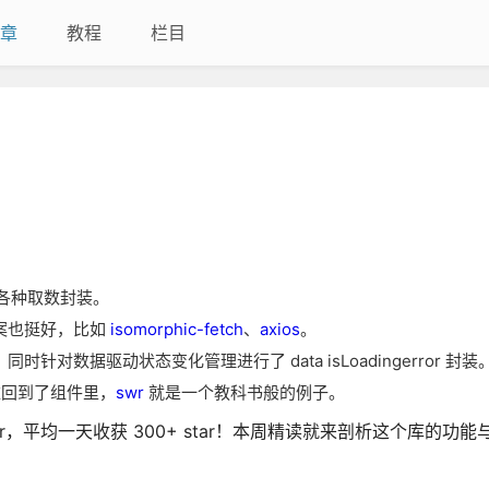
章
教程
栏目
的各种取数封装。
方案也挺好，比如
isomorphic-fetch
、
axios
。
数据驱动状态变化管理进行了 data isLoadingerror 封装
优雅回到了组件里，
swr
就是一个教科书般的例子。
0+ star，平均一天收获 300+ star！本周精读就来剖析这个库的