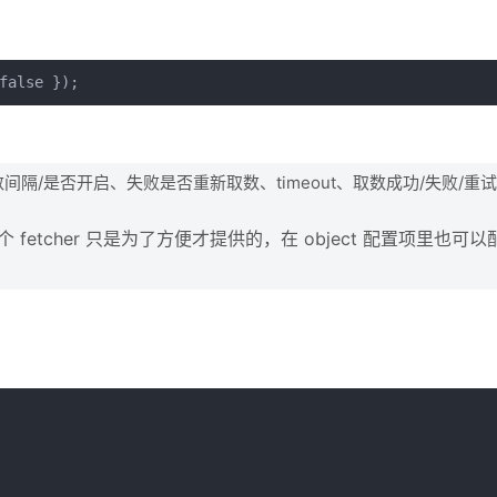
false });
新取数间隔/是否开启、失败是否重新取数、timeout、取数成功/失败/重
etcher 只是为了方便才提供的，在 object 配置项里也可以配置