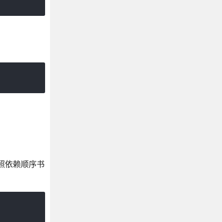
照依赖顺序书