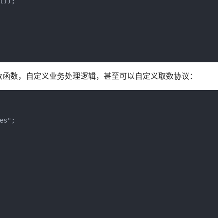
));

义取数函数，自定义业务处理逻辑，甚至可以自定义取数协议：
s";
