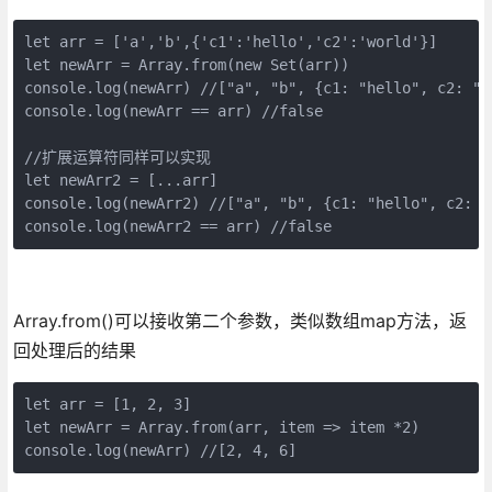
let arr = ['a','b',{'c1':'hello','c2':'world'}]

let newArr = Array.from(new Set(arr))

console.log(newArr) //["a", "b", {c1: "hello", c2: "wo
console.log(newArr == arr) //false

//扩展运算符同样可以实现

let newArr2 = [...arr]

console.log(newArr2) //["a", "b", {c1: "hello", c2: "w
console.log(newArr2 == arr) //false
Array.from()可以接收第二个参数，类似数组map方法，返
回处理后的结果
let arr = [1, 2, 3]

let newArr = Array.from(arr, item => item *2)

console.log(newArr) //[2, 4, 6]