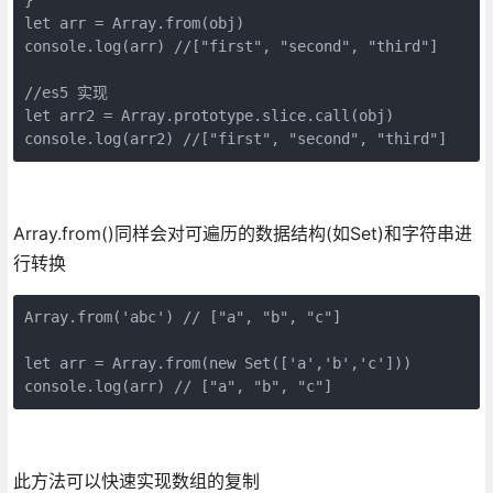
let arr = Array.from(obj)

console.log(arr) //["first", "second", "third"]

//es5 实现

let arr2 = Array.prototype.slice.call(obj)

console.log(arr2) //["first", "second", "third"]
Array.from()同样会对可遍历的数据结构(如Set)和字符串进
行转换
Array.from('abc') // ["a", "b", "c"]

let arr = Array.from(new Set(['a','b','c']))

此方法可以快速实现数组的复制