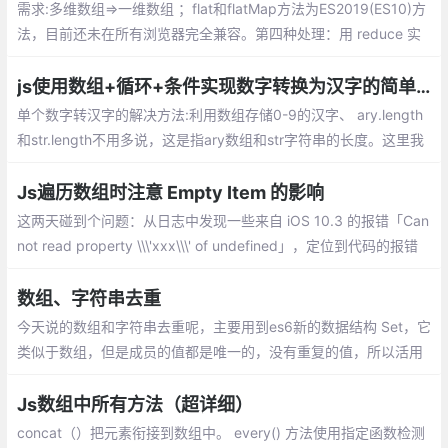
需求:多维数组=>一维数组 ；flat和flatMap方法为ES2019(ES10)方
法，目前还未在所有浏览器完全兼容。第四种处理：用 reduce 实
现数组的 flat 方法
js使用数组+循环+条件实现数字转换为汉字的简单方法。
单个数字转汉字的解决方法:利用数组存储0-9的汉字、 ary.length
和str.length不用多说，这是指ary数组和str字符串的长度。这里我
们需要注意的是str.charAt(j)和ary[i],分别指在str这个字符串中索引
为j的元素,在ary中索引为i的元素。
Js遍历数组时注意 Empty Item 的影响
这两天碰到个问题：从日志中发现一些来自 iOS 10.3 的报错「Can
not read property \\\'xxx\\\' of undefined」，定位到代码的报错
位置，发现是遍历某数组时产生的报错，该数组的元素应该全都是
Object，但实际上出现了异常的元素
数组、字符串去重
今天说的数组和字符串去重呢，主要用到es6新的数据结构 Set，它
类似于数组，但是成员的值都是唯一的，没有重复的值，所以活用
Set来进行数组和字符串的去重。
Js数组中所有方法（超详细）
concat（）把元素衔接到数组中。 every() 方法使用指定函数检测