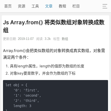
首页
资源
工具
文章
教程
栏目
Js Array.from() 将类似数组对象转换成数
组
更新日期:
2019-11-07
阅读:
3.2k
标签:
数组
Array.from()会把类似数组的对象转换成真实数组，对象需
满足两个条件：
具有length属性，length的值即为数组的长度
对象key要是数字，并会作为数组的下标
let obj = {

    '0': 'first',

    '1': 'second',

    '2': 'third',

    length: 3

}
