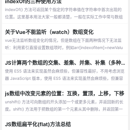
indexOf的三种使用方法
indexOf() 方法可返回某个指定的字符串值在字符串中首次出现的
位置。这里基本用法大家一般都清楚，一般在实际工作中常与数组
的方法合用来对数组进行一些操作
关于Vue不能监听（watch）数组变化
vue无法监听数组变化的情况，但是数组在下面两种情况下无法监
听：利用索引直接设置数组项时，例如arr[indexofitem]=newValu
e；修改数组的长度时，例如arr.length=newLength
JS计算两个数组的交集、差集、并集、补集（多种实现方式）
使用 ES5 语法来实现虽然会麻烦些，但兼容性最好，不用考虑浏览
器 JavaScript 版本，使用 ES5 语法来实现虽然会麻烦些，但兼容
性最好，不用考虑浏览器 JavaScript 版本。也不用引入其他第三
方库。
js数组中改变元素的位置：互换，置顶，上移，下移
unshift() 方法可向数组的开头添加一个或更多元素，并返回新的长
度。shift() 方法用于把数组的第一个元素从其中删除，并返回第一
个元素的值。splice() 方法可删除从 index 处开始的零个或多个元
素
JS数组扁平化(flat)方法总结