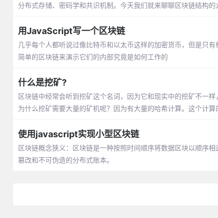
分布式存储、密码学和共识机制。今天我们就来聊聊区块链结构的
用JavaScript写一个区块链
几乎每个人都听说过像比特币和以太币这样的加密货币，但是只有极少
简单的区块链来演示它们的内部究竟是如何工作的
什么是挖矿?
区块链中经常会听到挖矿这个名词，因为它和现实中的挖矿不一样
为什么挖矿需要大量的矿机呢？因为有大量的哈希计算。这个计算
使用javascript实现小型区块链
区块链概念狭义：区块链是一种按照时间顺序将数据区块以顺序相
篡改和不可伪造的分布式账本。