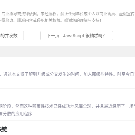
、专业指导或法律依据。未经授权，禁止任何单位或个人以商业售卖、虚假宣传
不得篡改、删减内容或侵犯相关权益。感谢您的理解与支持！
all的并发数
下一页:
JavaScript 很糟糕吗？
升级和硬分叉。通过本文将了解到升级或分叉发生的时间，加入那哪些特性。时至今
期阶段，然而这种颠覆性技术已经成功地风靡全球，并且最近经历了一场
署分散的应用程序
块链