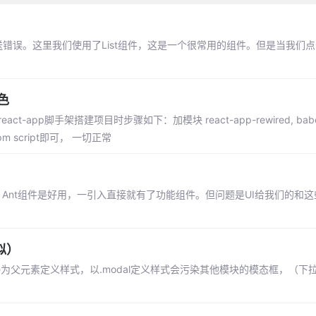
送错误。这里我们使用了List组件，这是一个很常用的组件。但是当我们
色
ct-app脚手架搭建项目时步骤如下：加模块 react-app-rewired, babel-
修改npm script即可， 一切正常
Ant组件是好用，一引入直接就有了功能组件。但问题是UI给我们的和
似）
r-manage为父元素定义样式，以.modal定义样式会污染其他模块的模态框，（