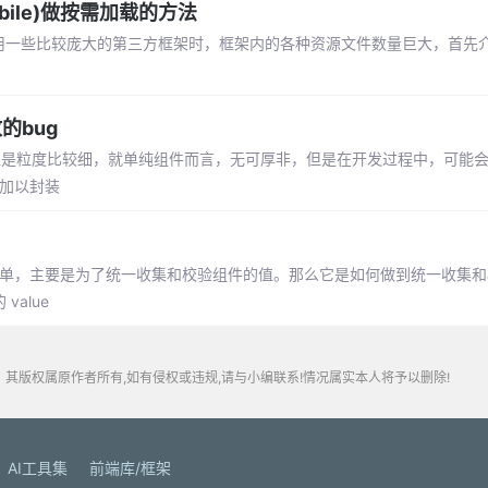
mobile)做按需加载的方法
使用一些比较庞大的第三方框架时，框架内的各种资源文件数量巨大，首先
的bug
，但是粒度比较细，就单纯组件而言，无可厚非，但是在开发过程中，可能
以加以封装
表单，主要是为了统一收集和校验组件的值。那么它是如何做到统一收集
alue
其版权属原作者所有,如有侵权或违规,请与小编联系!情况属实本人将予以删除!
AI工具集
前端库/框架