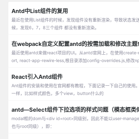
Antd中List组件的复用
最近在使用List组件的时候，发现组件没有重新渲染，导致状态发
候，发现6，7，8三个组件 都没有重新渲染。
在webpack自定义配置antd的按需加载和修改主题
最近使用antd来做react项目的UI。从antd官网上，在使用create-rea
ort, react-app-rewire-less,根目录添加config-overrides.js,
React引入Antd组件
Ant组件的安装和使用在官网都有教程，下面记录一下自己的使用。
一样，比如样式颜色，多个view，button什么的
antd—Select组件下拉选项的样式问题（模态框类
modal框的dom与<div id=root>同级别，因此不能以use
也与root同级），即：