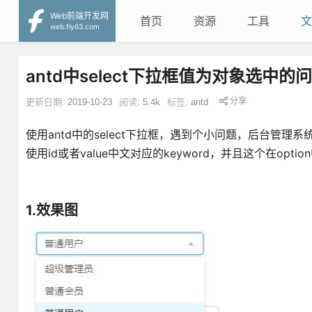
Web前端开发网
首页
资源
工具
文
web.fly63.com
antd中select下拉框值为对象选中的
分享
更新日期:
2019-10-23
阅读:
5.4k
标签:
antd
使用antd中的select下拉框，遇到个小问题，后台管理系
使用id或者value中文对应的keyword，并且这个在opti
1.效果图