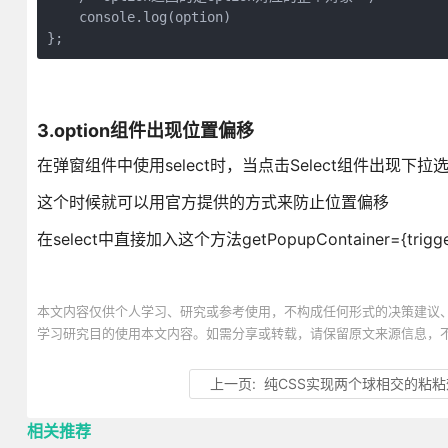
    console.log(option)

};
3.option组件出现位置偏移
在弹窗组件中使用select时，当点击Select组件出现下
这个时候就可以用官方提供的方式来防止位置偏移
在select中直接加入这个方法getPopupContainer={triggerNo
本文内容仅供个人学习、研究或参考使用，不构成任何形式的决策建议
学习研究目的使用本文内容。如需分享或转载，请保留原文来源信息，
上一页:
纯CSS实现两个球相交的粘
相关推荐