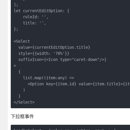
];

let currentEditOption: {

    roleId: '',

    title: '',

};

<Select

  value={currentEditOption.title}

  style={{width: '70%'}}

  suffixIcon={<Icon type="caret-down"/>}

>

  {

    list.map((item:any) =>

      <Option key={item.id} value={item.title}>{it
    )

  }

</Select>
下拉框事件