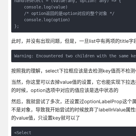
handleSelect = (value:any, option: any) => {

    console.log(value)

    /* option返回的是option对应的整个对象 */

    console.log(option)

};
此时，并没有出现问题，但是，一旦list中有两项的titl
Warning: Encountered two children with the same k
按照我的理解，select下拉框应该是去检测key值而不检测v
当然，你这里可以去掉value值的设置，它也能实现下拉选择
的时候，option选项中对应的值应该是选中状态的
然后，我就尝试了多次，还设置过optionLabelProp这个
不是对象，导致我开始尝试的时候放弃了labelInValue
的value值，只设置key就可以了
<Select
