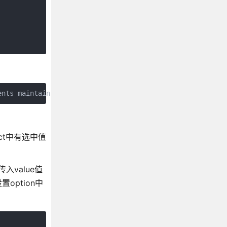
s maintain their identity across updates. Non-unique ke
ct中有选中值
入value值
option中