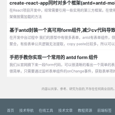
create-react-app同时对多个框架(antd+antd-
在React项目开发中，经常需要引用一些实用的第三方框架。在
架做按需加载的方法
基于antd封装一个高可用form组件,减少cv代码导致
在开发中台过程中 我们的原型中有很多表单，antd有表单组件
聚合，有些表单公共逻辑无法提取，copy paste比较多，所以可
手把手教你实现一个常用的 antd form 组件
我们从官网摘下来一段Form代码，可以很清晰的看出一个简单的
很简单，只需要通过监听表单组件的onChange事件，获取表单项的 v
内容以共享、参考、研究为目的,不存在任何商业目的。
首页
技术导航
在线工具
技术文章
教程资源
前端标签