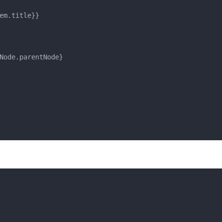
m.title}}

Node.parentNode}
