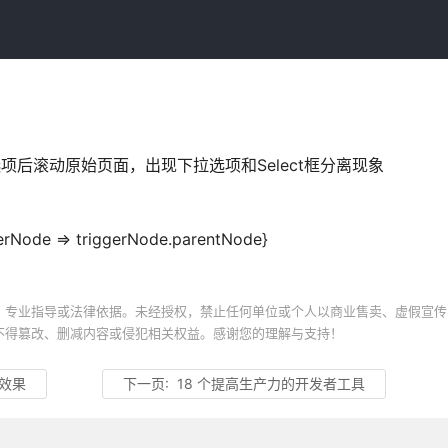
拉选项后滚动原始页面，出现下拉选项和Select框分离现象
de => triggerNode.parentNode}
、专业指导或法律依据。未经授权，禁止任何单位或个人以商业售卖、虚假宣传
不得篡改、删减内容或侵犯相关权益。感谢您的理解与支持！
粘效果
下一页:
18 个提高生产力的开发者工具