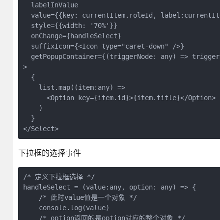
  labelInValue

  value={{key: currentItem.roleId, label:currentIte
  style={{width: '70%'}}

  onChange={handleSelect}

  suffixIcon={<Icon type="caret-down" />}

  getPopupContainer={(triggerNode: any) => trigger
>

  {

    list.map((item:any) =>

      <Option key={item.id}>{item.title}</Option>

    )

  }

</Select>
下拉框的选择事件
/* 定义下拉框选择 */

handleSelect = (value:any, option: any) => {

    /* 此时value值是一个对象 */

    console.log(value)

    /* option返回的是option对应的整个对象 */
