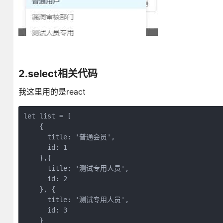
2.select相关代码
我这里用的是react
let list = [

    {

      title: '普通会员',

      id: 1

    },{

      title: '测试专用人员',

      id: 2

    }, {

      title: '测试专用人员',

      id: 3

    }
