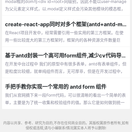
modal框的dom与<div id=root>同级别，因此不能以user-manage
为父元素定义样式，以.modal定义样式会污染其他模块的模态框，
（下拉框选项的级别也与root同级），即：
create-react-app同时对多个框架(antd+antd-mobile)做按需加载的方法
在React项目开发中，经常需要引用一些实用的第三方框架。在使
用一些比较庞大的第三方框架时，框架内的各种资源文件数量巨
大，首先介绍下对单个框架做按需加载的方法
基于antd封装一个高可用form组件,减少cv代码导致的bug
在开发中台过程中 我们的原型中有很多表单，antd有表单组件，但
是粒度比较细，就单纯组件而言，无可厚非，但是在开发过程中，
可能会造成代码不够聚合，有些表单公共逻辑无法提取，copy pas
te比较多，所以可以加以封装
手把手教你实现一个常用的 antd form 组件
我们从官网摘下来一段Form代码，可以很清晰的看出一个简单的表
单，主要是为了统一收集和校验组件的值。那么它是如何做到统一
收集和校验呢？原理很简单，只需要通过监听表单组件的onChang
e事件，获取表单项的 value
内容以共享、参考、研究为目的,不存在任何商业目的。其版权属原作者所有,如有
侵权或违规,请与小编联系!情况属实本人将予以删除!