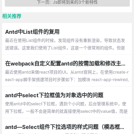
下一页:
Js即将到来的3个新特性
相关推荐
Antd中List组件的复用
最近在使用List组件的时候，发现组件没有重新渲染，导致状态发
送错误。这里我们使用了List组件，这是一个很常用的组件。但是
当我们点击按钮的时候，发现6，7，8三个组件 都没有重新渲染。
在webpack自定义配置antd的按需加载和修改主题色
最近使用antd来做react项目的UI。从antd官网上，在使用create-r
eact-app脚手架搭建项目时步骤如下：加模块 react-app-rewired,
babel-plugin-import, react-app-rewire-less,根目录添加config-o
verrides.js,修改npm script即可， 一切正常
antd中select下拉框值为对象选中的问题
使用antd中的select下拉框，遇到个小问题，后台管理系统中，使
用下拉框，一般不会是简单的就直接使用select中的value值，而是
会使用id或者value中文对应的keyword，并且这个在option中的va
lue值也是可能重复的
antd—Select组件下拉选项的样式问题（模态框类似）