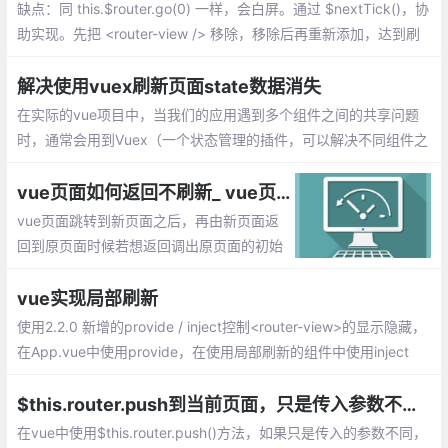
缺点：同 this.$router.go(0) 一样，会白屏。通过 $nextTick()，协
助实现。先把 <router-view /> 移除，移除后再重新添加，达到刷
新当前页面的功能。是目前最合适的实现方式。
解决使用vuex刷新页面state数据消失
在实际的vue项目中，当我们的应用遇到多个组件之间的共享问题
时，通常会用到Vuex（一个状态管理的插件，可以解决不同组件之
间的数据共享和数据持久化），解决组件之间同一状态的共享问
题。
vue页面如何返回不刷新_ vue页面撤退不能返回到顶部的实现
vue页面跳转到新页面之后，再由新页面返
回到原页面时候若想返回调出原页面的初始
位置，怎么来解决这个问题呢？1、使用vue
x存储滚动状态，2、使用缓存keepAlive的
vue实现局部刷新
实现
使用2.2.0 新增的provide / inject控制<router-view>的显示隐藏，
在App.vue中使用provide，在使用局部刷新的组件中使用inject
$this.router.push到当前页面，只是传入参数不同，页面不刷新的问题解决
在vue中使用$this.router.push()方法，如果只是传入的参数不同，