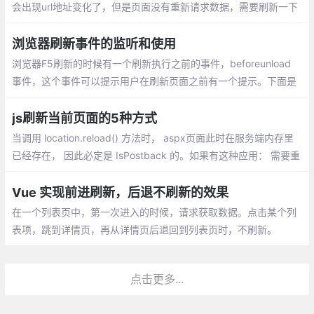
会出现url地址变化了，但是页面没有重新请求数据，需要刷新一下
页面才有新的数据
浏览器刷新事件的监听和使用
浏览器F5刷新的时候有一个刷新执行之前的事件，beforeunload
事件，这个事件可以提示用户在刷新页面之前有一个提示。下面是
beforeunload的用法：
js刷新当前页面的5种方式
当调用 location.reload() 方法时， aspx页面此时在服务端内存里
已经存在， 因此必定是 IsPostback 的。如果有这种应用： 需要重
新加载该页面，也就是说期望页面能够在服务端重新被创建，期望
是 Not IsPostback 的
Vue 实现前进刷新，后退不刷新的效果
在一个列表页中，第一次进入的时候，请求获取数据。点击某个列
表项，跳到详情页，再从详情页后退回到列表页时，不刷新。
点击更多...