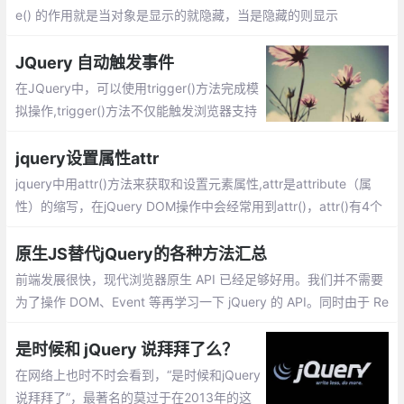
e() 的作用就是当对象是显示的就隐藏，当是隐藏的则显示
JQuery 自动触发事件
在JQuery中，可以使用trigger()方法完成模
拟操作,trigger()方法不仅能触发浏览器支持
的具有相同名称的事件，也可以触发自定义
名称的事件。rigger(type[，data])方法有两
jquery设置属性attr
个参数
jquery中用attr()方法来获取和设置元素属性,attr是attribute（属
性）的缩写，在jQuery DOM操作中会经常用到attr()，attr()有4个
表达式。attr(属性名)、attr(属性名, 属性值)、attr(属性名,函数
值)、attr(properties)
原生JS替代jQuery的各种方法汇总
前端发展很快，现代浏览器原生 API 已经足够好用。我们并不需要
为了操作 DOM、Event 等再学习一下 jQuery 的 API。同时由于 Re
act、Angular、Vue 等框架的流行，直接操作 DOM 不再是好的模
式，jQuery 使用场景大大减少。
是时候和 jQuery 说拜拜了么？
在网络上也时不时会看到，“是时候和jQuery
说拜拜了”，最著名的莫过于在2013年的这