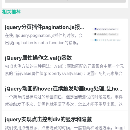
相关推荐
jquery分页插件pagination.js报错pagination is not a function的bug解决方法
在使用jquery.pagination.js插件的时候，会
出现pagination is not a function的错误，
这是什么原因导致的呢？这里为大家整理一
下，请对比自己的代码参考！
jQuery属性操作之.val()函数
val()实例方法的三种用法：.val() : 获取匹配的元素集合中第一个元
素的当前value属性值(property).val(value) : 设置匹配的元素集合
中每个元素的value属性值(property).val(function(index,value){})
:钩子函数未设置或无效时
jQuery动画的hover连续触发动画bug处理_让hover事件只触发一次动画的实现
一个简单的鼠标滑过的动画而已，但是当我测试的时候发现。事件
就被触发了多次，动画也就重复了多次，怎么才能不重复出现，这
是由于元素绑定hover事件之后，如果光标移入移出的速度太快，
导致移入的动画还没执行完。
jquery实现点击控制div的显示和隐藏
我们使用点击显示、点击隐藏的时候，一般有两种可选方案，toggl