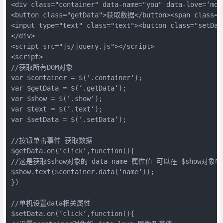
<div class="container" data-name="you" data-love=‘mom‘
<button class="getData">获取数据</button><span class="s
<input type="text" class="text"><button class="setD
</div>

<script src="js/jquery.js"></script>

<script>

//获取所有DOM对象

var $container = $(‘.container‘);

var $getData = $(‘.getData‘);

var $show = $(‘.show‘);

var $text = $(‘.text‘);

var $setData = $(‘.setData‘);

//按钮单击事件 获取数据

$getData.on(‘click‘,function(){

//这是获取$show对象的 data-name 属性值 可以在 $show对
$show.text($container.data(‘name‘));

})

//单机设置data相关属性

$setData.on(‘click‘,function(){
