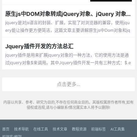
篇文章You Might Not Need jQuery。
原生js中DOM对象转成jQuery对象、jQuery 对象转成 DOM 对象的实现
jquery是对js语言的封装、扩展，实现了对浏览器的兼容，使用jqu
ery能让操作更方便简洁，这篇文章主要讲解原生js中Dom对象和jq
uery对象的相互转换。
Jquery插件开发的方法总汇
jquery插件是用来扩展jquery对象的一种方法，它的使用方法是通
过jquery对象$来调用。其中Jquery插件开发一共有三种方式：$.e
xtend()，$.fn，$.widget()
点击更多...
内容以共享、参考、研究为目的,不存在任何商业目的。其版权属原作者所有,如有
侵权或违规,请与小编联系!情况属实本人将予以删除!
首页
技术导航
在线工具
技术文章
教程资源
前端标签
AI工具集
前端库/框架