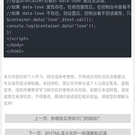
//设置$container对象的 data-love 属性及其值，

//如果 data-love 属性存在，在修改属性后，在控制台中是看
//如果 data-love 不存在，则设置后，控制台看不到该属性，只
$container.data(‘love‘,$text.val());

console.log($container.data(‘love‘));

})

</script>

</body>

</html>
本文内容仅供个人学习、研究或参考使用，不构成任何形式的决策建议、
专业指导或法律依据。未经授权，禁止任何单位或个人以商业售卖、虚假
宣传、侵权传播等非学习研究目的使用本文内容。如需分享或转载，请保
留原文来源信息，不得篡改、删减内容或侵犯相关权益。感谢您的理解与
支持！
上一页:
有哪些实用却冷门的网站？
下一页:
对HTML语义化的一些理解和记录