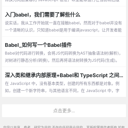
本的浏览器或其他环境中。下面列出的是 Babel 能为你做的事情
入门babel，我们需要了解些什么
说实话，我从工作开始就一直在接触babel，然而对于babel并没有
一个清晰的认识，只知道babel是用于编译javascript，让开发者能
使用超前的ES6+语法进行开发。自己配置babel的时候，总是遇到
很多困惑，下面我就以babel@7为例
Babel_如何写一个Babel插件
Babel对代码进行转换，会将JS代码转换为AST抽象语法树(解析)，
对树进行静态分析(转换)，然后再将语法树转换为JS代码(生成)。
每一层树被称为节点。每一层节点都会有type属性，用来描述节点
的类型。其他属性用来进一步描述节点的类型。
深入类和继承内部原理+Babel和 TypeScript 之间转换
在 JavaScript 中，没有基本类型，创建的所有东西都是对象。例
如，创建一个新字符串，与其他语言不同，在 JavaScript 中，字
符串或数字的声明会自动创建一个封装值的对象，并提供不同的方
法，甚至可以在基本类型上执行这些方法。
点击更多...
内容以共享、参考、研究为目的,不存在任何商业目的。其版权属原作者所有,如有