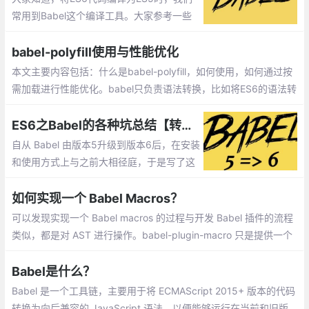
常用到Babel这个编译工具。大家参考一些
网上的文章或者官方文档，里面常会建议大
家在.babelrc中输入如下代码
babel-polyfill使用与性能优化
本文主要内容包括：什么是babel-polyfill，如何使用，如何通过按
需加载进行性能优化。babel只负责语法转换，比如将ES6的语法转
换成ES5。但如果有些对象、方法，浏览器本身不支持，此时需要
引入babel-polyfill来模拟实现这些对象、方法。
ES6之Babel的各种坑总结【转载】
自从 Babel 由版本5升级到版本6后，在安装
和使用方式上与之前大相径庭，于是写了这
篇入坑须知，以免被新版本所坑。坑一本地
安装和全局安装 、坑二编译插件、坑三bab
如何实现一个 Babel Macros？
el-polyfill插件
可以发现实现一个 Babel macros 的过程与开发 Babel 插件的流程
类似，都是对 AST 进行操作。babel-plugin-macro 只是提供一个
在“外部”进行 AST 修改的方式，通过这种方式能够灵活的对 Babel
编译时进行拓展
Babel是什么？
Babel 是一个工具链，主要用于将 ECMAScript 2015+ 版本的代码
转换为向后兼容的 JavaScript 语法，以便能够运行在当前和旧版