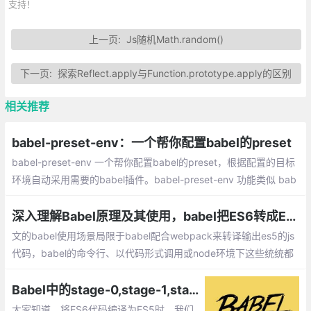
支持！
上一页:
Js随机Math.random()
下一页:
探索Reflect.apply与Function.prototype.apply的区别
相关推荐
babel-preset-env：一个帮你配置babel的preset
babel-preset-env 一个帮你配置babel的preset，根据配置的目标
环境自动采用需要的babel插件。babel-preset-env 功能类似 bab
el-preset-latest，优点是它会根据目标环境选择不支持的新特性来
转译
深入理解Babel原理及其使用，babel把ES6转成ES5的原理是什么？
文的babel使用场景局限于babel配合webpack来转译输出es5的js
代码，babel的命令行、以代码形式调用或node环境下这些统统都
不会涉及。Babel使用的难点主要在于理解polyfill、runtime和core
-js。
Babel中的stage-0,stage-1,stage-2以及stage-3的作用（转）
大家知道，将ES6代码编译为ES5时，我们