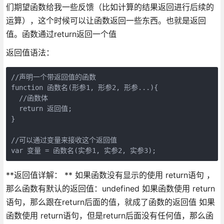
们期望函数给我一些反馈（比如计算的结果返回进行后续的
运算），这个时候可以让函数返回一些东西。也就是返回
值。函数通过return返回一个值
返回值语法：
//声明一个带返回值的函数

function 函数名(形参1, 形参2, 形参...){

  //函数体

  return 返回值;

}

//可以通过变量来接收这个返回值

**返回值详解： ** 如果函数没有显示的使用 return语句 ，
那么函数有默认的返回值：undefined 如果函数使用 return
语句，那么跟在return后面的值，就成了函数的返回值 如果
函数使用 return语句，但是return后面没有任何值，那么函