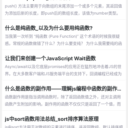
push() 方法主要用于向数组的末尾添加一个或多个元素，其返回值
为添加后新的长度，即push后的数组长度，该值为number类型。
介绍：一个数组中添加新元素、把一个数组的值赋值到另一个数组
上、在对象使用push
什么是纯函数_以及为什么要用纯函数?
当我第一次听到 “纯函数 (Pure Function)” 这个术语的时候我很疑
惑。常规的函数做错了什么？为什么要变纯？ 为什么我需要纯的函
数？除非你已经知道什么是纯函数，否则你可能会问同样的疑惑
让我们来创建一个JavaScript Wait函数
Async/await以及它底层promises的应用正在猛烈地冲击着JS的世
界。在大多数客户端和JS服务端平台的支持下，回调编程已经成为
过去的事情。当然，基于回调的编程很丑陋的。
什么是函数的副作用——理解js编程中函数的副作用
函数副作用是指当调用函数时，除了返回函
数值之外，还对主调用函数产生附加的影
响。副作用的函数不仅仅只是返回了一个
值，而且还做了其他的事情
js中sort函数用法总结_sort排序算法原理
js中sort方法用于对数组的元素进行排序，并返回数组。默认排序顺