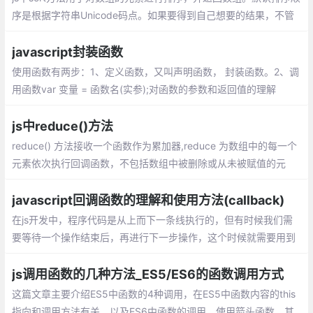
序是根据字符串Unicode码点。如果要得到自己想要的结果，不管
是升序还是降序，就需要提供比较函数了。该函数比较两个值的大
小，然后返回一个用于说明这两个值的相对顺序的数字
javascript封装函数
使用函数有两步：1、定义函数，又叫声明函数， 封装函数。2、调
用函数var 变量 = 函数名(实参);对函数的参数和返回值的理解
js中reduce()方法
reduce() 方法接收一个函数作为累加器,reduce 为数组中的每一个
元素依次执行回调函数，不包括数组中被删除或从未被赋值的元
素，接受四个参数：初始值（上一次回调的返回值），当前元素
值，当前索引，原数组。
javascript回调函数的理解和使用方法(callback)
在js开发中，程序代码是从上而下一条线执行的，但有时候我们需
要等待一个操作结束后，再进行下一步操作，这个时候就需要用到
回调函数。 在js中，函数也是对象，确切地说：函数是用Function
()构造函数创建的Function对象。
js调用函数的几种方法_ES5/ES6的函数调用方式
这篇文章主要介绍ES5中函数的4种调用，在ES5中函数内容的this
指向和调用方法有关。以及ES6中函数的调用，使用箭头函数，其