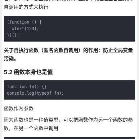
自调用的方式来执行
(function () {

  alert(123);

关于自执行函数（匿名函数自调用）的作用：防止全局变量
污染。
5.2 函数本身也是值
function fn() {}

函数作为参数
因为函数也是一种值类型，可以把函数作为另一个函数的参
数，在另一个函数中调用