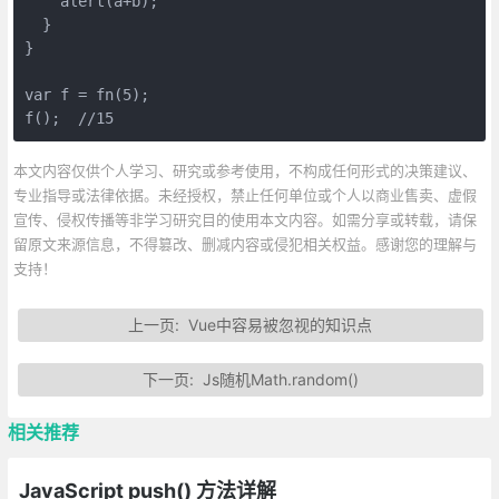
    alert(a+b);

  }

}

var f = fn(5);

f();  //15
本文内容仅供个人学习、研究或参考使用，不构成任何形式的决策建议、
专业指导或法律依据。未经授权，禁止任何单位或个人以商业售卖、虚假
宣传、侵权传播等非学习研究目的使用本文内容。如需分享或转载，请保
留原文来源信息，不得篡改、删减内容或侵犯相关权益。感谢您的理解与
支持！
上一页:
Vue中容易被忽视的知识点
下一页:
Js随机Math.random()
相关推荐
JavaScript push() 方法详解