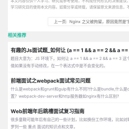
本文内容仅供个人学习、研究或参考使用，不构成任何形式的决策建议
学习研究目的使用本文内容。如需分享或转载，请保留原文来源信息，
上一页:
Nginx 之父被拘留，原因竟然是
相关推荐
有趣的Js面试题_如何让 (a == 1 && a == 2 && a == 
题目大意为：JS 环境下，如何让 a == 1 && a == 2 && a
值如果没有手动修改，在一个表达式中是不会变化的。
前端面试之webpack面试常见问题
什么是webpack和grunt和gulp有什么不同?什么是bundle,什么是
置？webpack-dev-server和http服务器如nginx有什么区别?
Web前端年后跳槽面试复习指南
很多童鞋可能年后有自己的一些计划，比如换份工作环境，比如对
罗列一些 重点 面试的知识点和文章，