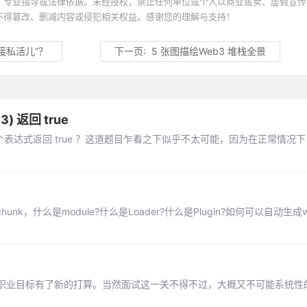
、专业指导或法律依据。未经授权，禁止任何单位或个人以商业售卖、虚假宣传
不得篡改、删减内容或侵犯相关权益。感谢您的理解与支持！
“接私活儿”？
下一页:
5 张图描绘Web3 堆栈全景
3) 返回 true
 == 3 这个表达式返回 true ？这道题目乍看之下似乎不太可能，因为在正常情
chunk，什么是module?什么是Loader?什么是Plugin?如何可以自动生成w
职业目标有了新的打算。当然面试这一关不得不过，大概又不可能系统性