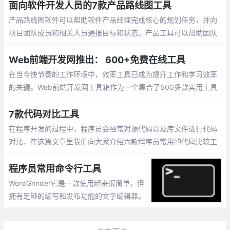
就可以大获全胜
面向软件开发人员的7款产品路线图工具
产品路线图软件可以帮助软件产品经理完成核心的规划任务，并向
项目团队成员和相关人员通报目标和状态。产品工具可以帮助团队
制定战略、确定目标的优先级、安排要完成的工作，并使每个人在
整个产品生命周期中步调一致
Web前端开发网推出： 600+免费在线工具
在当今快节奏的工作环境中，效率工具已成为提升工作和学习效率
的关键。Web前端开发网工具箱作为一个集合了500多款实用工具
的在线平台，为程序员、设计师、办公人士和普通用户提供了无需
下载安装、直接在浏览器中使用的便捷解决方案。
7款代码对比工具
在程序开发的过程中，程序员会经常对源代码以及库文件进行代码
对比，在这篇文章里我们向大家介绍六款程序员常用的代码比较工
具。
程序员常用命令行工具
WordGrinder它是一款使用起来很简单，但
拥有足够的编写和发布功能的文字编辑器。
Proselint：它是一款全能的实时检查工具。
GNU Aspell：