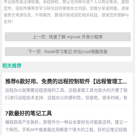
专业指导或法律依据。未经授权，禁止任何单位或个人以商业售卖、虚假
宣传、侵权传播等非学习研究目的使用本文内容。如需分享或转载，请保
留原文来源信息，不得篡改、删减内容或侵犯相关权益。感谢您的理解与
支持！
上一页:
快速了解 mpvue 开发小程序
下一页:
Node学习笔记:优化crud增删改查
相关推荐
推荐6款好用、免费的远程控制软件【远程管理工具】
远程办公就需要远程连接的工具，远程桌面工具也极大的方便了我
们进行远程技术支持、远程办公的便利性，但是呢，很多时候，有
些工具不支持电脑或者手机操作
7款最好的笔记工具
编程容易产生挫折，即使作为一种业余爱好也可能是这样。建立一
个网页，手机APP或桌面应用都是个很大的工程，好的记笔记技能