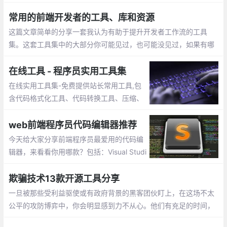
是让这个工程井然有序的关键，也是克服压力、绝望和倦怠的好方
法。
常用的前端开发者的工具、库和资源
这篇文章简单的分享一套我认为有助于提升开发者工作流的工具
集。这套工具集中的大部分你可能见过，也可能没见过，如果有哪
个/些让你眼前一亮，那么我的分享就很值了。这个列表包含许多种
类的资源，所以这里我将它们分组整理。
在线工具 - 程序员实用工具集
在线实用工具集-免费提供站长常用工具,包
含代码格式化工具、代码转换工具、压缩、
加密解密工具等，工具在手,事半功倍,工作
无忧。
web前端程序员代码编辑器推荐
今天给大家分享前端程序员最爱用的代码编
辑器，来看看你用哪款？包括：Visual Studi
o Code、Atom、HBuilder、Sublime Tex
t、Dreamweaver、Brackets、Notepad++
欺骗技术13款开源工具分享
一旦被那些受利益驱使或有政府背景的黑客团伙盯上，在这场不太
公平的攻防博弈中，你会明显感到力不从心。他们有充足的时间，
有娴熟的技术和丰富的资源，而且只要在无数次的尝试中成功一次