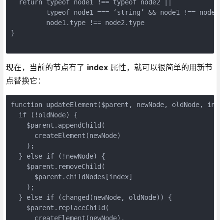
  return typeof node1 !== typeof node2 ||

         typeof node1 === ‘string’ && node1 !== node2 
         node1.type !== node2.type

}

现在，当前的节点有了
index
属性，就可以很简单的用新节
点替换它：
function updateElement($parent, newNode, oldNode, inde
  if (!oldNode) {

    $parent.appendChild(

      createElement(newNode)

    );

  } else if (!newNode) {

    $parent.removeChild(

      $parent.childNodes[index]

    );

  } else if (changed(newNode, oldNode)) {

    $parent.replaceChild(

      createElement(newNode),
