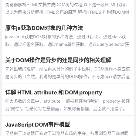
浏览器解析HTML文档生成DOM树的过程,以下是一段HTML代码，
以此为例来分析解析HTML文档的原理.解析HTML文档构建DOM树
的理解过程可分为两个主要模块构成，即标签解析、DOM树构建
原生js获取DOM对象的几种方法
javascript获取DOM对象的多种方法：通过id获取 、通过class获
取、通过标签名获取、通过name属性获取、通过querySelector获
取、通过querySelectorAll获取等
关于DOM操作是异步的还是同步的相关理解
先列出我的理解，然后再从具体的例子中说明：DOM操作本身应该
是同步的（当然，我说的是单纯的DOM操作，不考虑ajax请求后渲
染等）；DOM操作之后导致的渲染等是异步的（在DOM操作简单
的情况下，是难以察觉的）
详解 HTML attribute 和 DOM property
在大多数的文章中，attribute 一般被翻译为“特性”，property 被译
为“属性”。把结论写在最前面，如果你全都懂，后面就不用看了。
当我们书写 HTML 代码的时候
JavaScript DOM事件模型
早期由于浏览器厂商对于浏览器市场的争夺，各家浏览器厂商对同