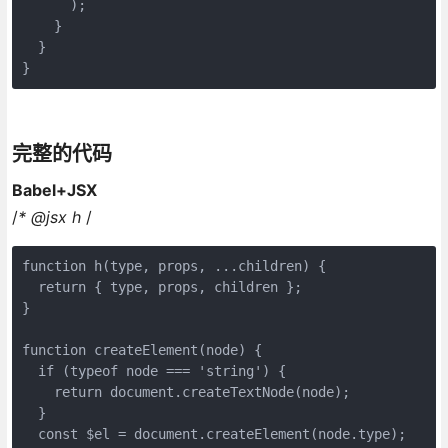
      );

    }

  }

完整的代码
Babel+JSX
/
* @jsx h
/
function h(type, props, ...children) {

  return { type, props, children };

}

function createElement(node) {

  if (typeof node === 'string') {

    return document.createTextNode(node);

  }

  const $el = document.createElement(node.type);
