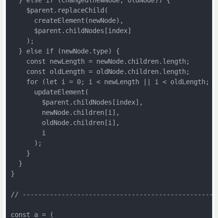
    $parent.replaceChild(

      createElement(newNode),

      $parent.childNodes[index]

    );

  } else if (newNode.type) {

    const newLength = newNode.children.length;

    const oldLength = oldNode.children.length;

    for (let i = 0; i < newLength || i < oldLength; i+
      updateElement(

        $parent.childNodes[index],

        newNode.children[i],

        oldNode.children[i],

        i

      );

    }

  }

}

// ---------------------------------------------------
const a = (
