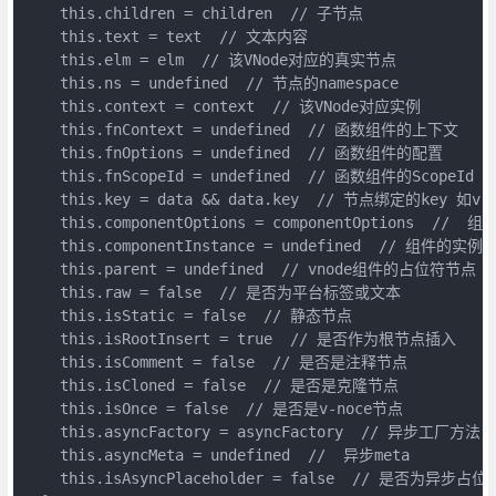
    this.children = children  // 子节点

    this.text = text  // 文本内容

    this.elm = elm  // 该VNode对应的真实节点

    this.ns = undefined  // 节点的namespace

    this.context = context  // 该VNode对应实例

    this.fnContext = undefined  // 函数组件的上下文

    this.fnOptions = undefined  // 函数组件的配置

    this.fnScopeId = undefined  // 函数组件的ScopeId

    this.key = data && data.key  // 节点绑定的key 如v-f
    this.componentOptions = componentOptions  //  组件
    this.componentInstance = undefined  // 组件的实例

    this.parent = undefined  // vnode组件的占位符节点

    this.raw = false  // 是否为平台标签或文本

    this.isStatic = false  // 静态节点

    this.isRootInsert = true  // 是否作为根节点插入

    this.isComment = false  // 是否是注释节点

    this.isCloned = false  // 是否是克隆节点

    this.isOnce = false  // 是否是v-noce节点

    this.asyncFactory = asyncFactory  // 异步工厂方法

    this.asyncMeta = undefined  //  异步meta

    this.isAsyncPlaceholder = false  // 是否为异步占位符