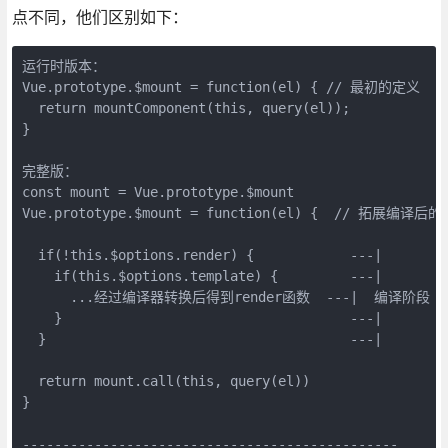
点不同，他们区别如下：
运行时版本：

Vue.prototype.$mount = function(el) { // 最初的定义

  return mountComponent(this, query(el));

}

完整版：

const mount = Vue.prototype.$mount

Vue.prototype.$mount = function(el) {  // 拓展编译后的

  if(!this.$options.render) {            ---|

    if(this.$options.template) {         ---|

      ...经过编译器转换后得到render函数  ---|  编译阶段

    }                                    ---|

  }                                      ---|

  return mount.call(this, query(el))

}

-----------------------------------------------
