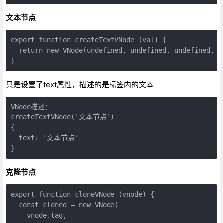
文本节点
export function createTextVNode (val) {

  return new VNode(undefined, undefined, undefined, St
只是设置了text属性，描述的是标签内的文本
VNode描述：

createTextVNode('文本节点')

{

  text: '文本节点'

克隆节点
export function cloneVNode (vnode) {

  const cloned = new VNode(

    vnode.tag,
