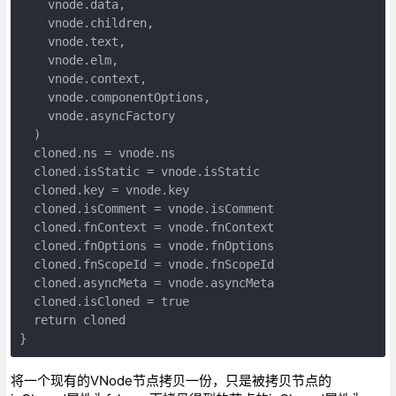
    vnode.data,

    vnode.children,

    vnode.text,

    vnode.elm,

    vnode.context,

    vnode.componentOptions,

    vnode.asyncFactory

  )

  cloned.ns = vnode.ns

  cloned.isStatic = vnode.isStatic

  cloned.key = vnode.key

  cloned.isComment = vnode.isComment

  cloned.fnContext = vnode.fnContext

  cloned.fnOptions = vnode.fnOptions

  cloned.fnScopeId = vnode.fnScopeId

  cloned.asyncMeta = vnode.asyncMeta

  cloned.isCloned = true

  return cloned

将一个现有的VNode节点拷贝一份，只是被拷贝节点的