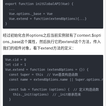
export function initGlobalAPI(Vue) {

  ...

  Vue.options._base = Vue

  Vue.extend = function(extendOptions){...}

经过初始化合并options之后当前实例就有了context.$opti
ons._base这个属性，然后执行它的extend这个方法，传入
我们的组件对象，看下extend方法的定义：
Vue.cid = 0

let cid = 1

Vue.extend = function (extendOptions = {}) {

  const Super = this  // Vue基类构造函数

  const name = extendOptions.name || Super.options.nam
  const Sub = function (options) {  // 定义构造函数

    this._init(options)  // _init继承而来

  }
