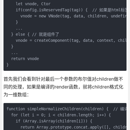
    let vnode, Ctor

    if(config.isReservedTag(tag)) {  // 如果是html标签

      vnode = new VNode(tag, data, children, undefine
    }

    ...

  } else { // 就是组件了

    vnode = createComponent(tag, data, context, childr
  }

  ...

  return vnode

首先我们会看到针对最后一个参数的布尔值对children做不
同的处理，如果是编译的render函数，就将children格式化
为一维数组：
function simpleNormalizeChildren(children) {  // 
  for (let i = 0; i < children.length; i++) {

    if (Array.isArray(children[i])) {

      return Array.prototype.concat.apply([], children