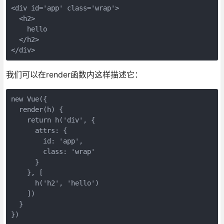
<div id='app' class='wrap'>

  <h2>

    hello

  </h2>

我们可以在render函数内这样描述它：
new Vue({

  render(h) {

    return h('div', {

      attrs: {

        id: 'app',

        class: 'wrap'

      }

    }, [

      h('h2', 'hello')

    ])

  }
