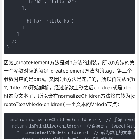
        [h('h2', "title h2")]

      ],

      [

        h('h3', 'title h3')

      ]

    ]

  );

因为_createElement方法是对h方法的封装，所以h方法的第
一个参数对应的就是_createElement方法内的tag，第二个
参数对应的是data。又因为h方法是递归的，所以首先从h('h
1', 'title h1')开始解析，经过参数上移之后children就是title
h1这段文本了，所以会在normalizeChildren方法将它转为[c
reateTextVNode(children)]一个文本的VNode节点：
function normalizeChildren(children) {  // 手写`ren
  return isPrimitive(children)  //原始类型 typeof为stri
    ? [createTextVNode(children)]  // 转为数组的文本节点
    : Array.isArray(children)  // 如果是数组
