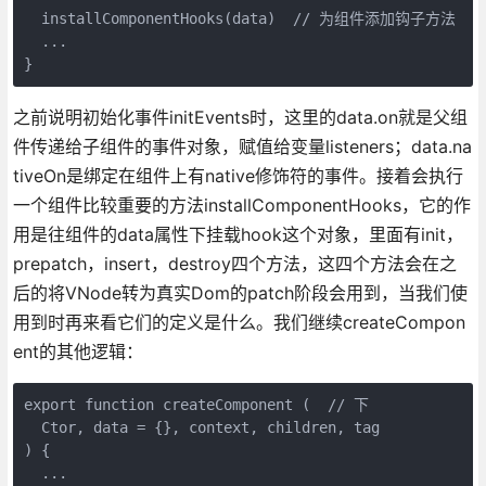
  installComponentHooks(data)  // 为组件添加钩子方法

  ...

之前说明初始化事件initEvents时，这里的data.on就是父组
件传递给子组件的事件对象，赋值给变量listeners；data.na
tiveOn是绑定在组件上有native修饰符的事件。接着会执行
一个组件比较重要的方法installComponentHooks，它的作
用是往组件的data属性下挂载hook这个对象，里面有init，
prepatch，insert，destroy四个方法，这四个方法会在之
后的将VNode转为真实Dom的patch阶段会用到，当我们使
用到时再来看它们的定义是什么。我们继续createCompon
ent的其他逻辑：
export function createComponent (  // 下

  Ctor, data = {}, context, children, tag

) {

  ...
