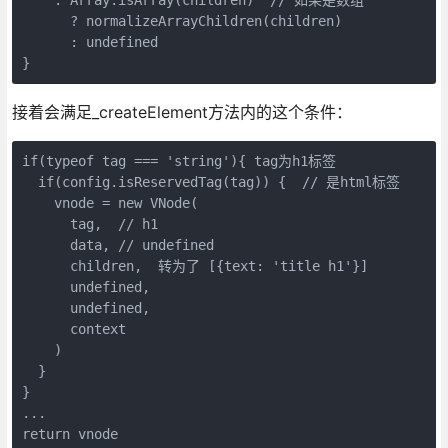
      ? normalizeArrayChildren(children)

      : undefined

接着会满足_createElement方法内的这个条件：
if(typeof tag === 'string'){ tag为h1标签

  if(config.isReservedTag(tag)) {  // 是html标签

    vnode = new VNode(

      tag,  // h1

      data, // undefined

      children,  转为了 [{text: 'title h1'}]

      undefined,

      undefined,

      context

    )

  }

}

...

return vnode
