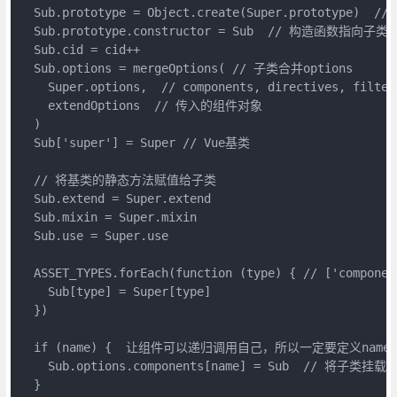
  Sub.prototype = Object.create(Super.prototyp
  Sub.prototype.constructor = Sub  // 构造函数指向子类

  Sub.cid = cid++

  Sub.options = mergeOptions( // 子类合并options

    Super.options,  // components, directives, filters
    extendOptions  // 传入的组件对象

  )

  Sub['super'] = Super // Vue基类

  // 将基类的静态方法赋值给子类

  Sub.extend = Super.extend

  Sub.mixin = Super.mixin

  Sub.use = Super.use

  ASSET_TYPES.forEach(function (type) { // ['componen
    Sub[type] = Super[type]

  })

  if (name) {  让组件可以递归调用自己，所以一定要定义name属
    Sub.options.components[name] = Sub  // 将子类挂
  }
