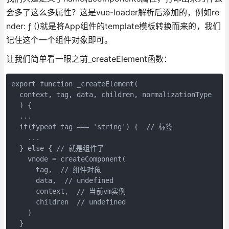
会多了这么多属性？这是vue-loader解析后添加的，例如re
nder: ƒ ()就是将App组件的template模板转换而来的，我们
记住这个一个组件对象即可。
让我们简单看一眼之前_createElement函数：
export function _createElement(

  context, tag, data, children, normalizationType

  ) {

  ...

  if(typeof tag === 'string') {  // 标签

    ...

  } else { // 就是组件了

    vnode = createComponent(

      tag,  // 组件对象

      data,  // undefined

      context,  // 当前vm实例

      children  // undefined

    )

  }
