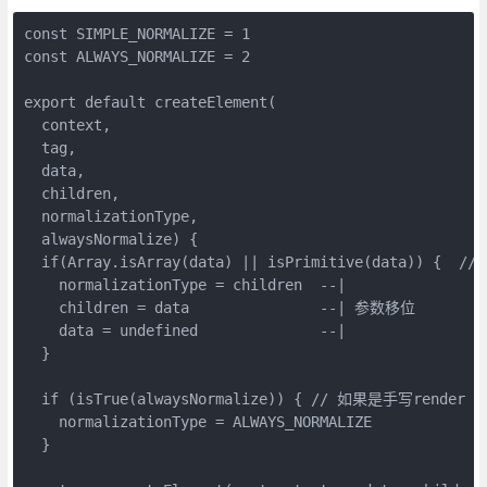
const SIMPLE_NORMALIZE = 1

const ALWAYS_NORMALIZE = 2

export default createElement(

  context, 

  tag, 

  data, 

  children, 

  normalizationType, 

  alwaysNormalize) {

  if(Array.isArray(data) || isPrimitive(data)) { 
    normalizationType = children  --|

    children = data               --| 参数移位

    data = undefined              --|

  }

  if (isTrue(alwaysNormalize)) { // 如果是手写render

    normalizationType = ALWAYS_NORMALIZE

  }
