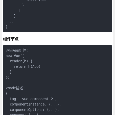
        }

      ]

    }

  ],

组件节点
渲染App组件：

new Vue({

  render(h) {

    return h(App)

  }

})

VNode描述：

{

  tag: 'vue-component-2',

  componentInstance: {...},

  componentOptions: {...},

  context: {...},
