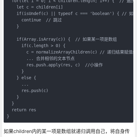
  for(let i = 0; i < children.length; i++) {  // 遍
    let c = children[i]

    if(isUndef(c) || typeof c === 'boolean') { // 
      continue  // 跳过

    }

    if(Array.isArray(c)) {  // 如果某一项是数组

      if(c.length > 0) {

        c = normalizeArrayChildren(c) // 递归结果赋值
        ... 合并相邻的文本节点

        res.push.apply(res, c)  //小操作

      }

    } else {

      ...

      res.push(c)

    }

  }

  return res

如果children内的某一项是数组就递归调用自己，将自身传