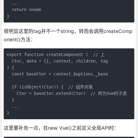
  ...

  return vnode

很明显这里的tag并不一个string，转而会调用createComp
onent()方法：
export function createComponent (  // 上

  Ctor, data = {}, context, children, tag

) {

  const baseCtor = context.$options._base

  if (isObject(Ctor)) {  // 组件对象

    Ctor = baseCtor.extend(Ctor)  // 转为Vue的子类

  }

  ...

这里要补充一点，在new Vue()之前定义全局API时：