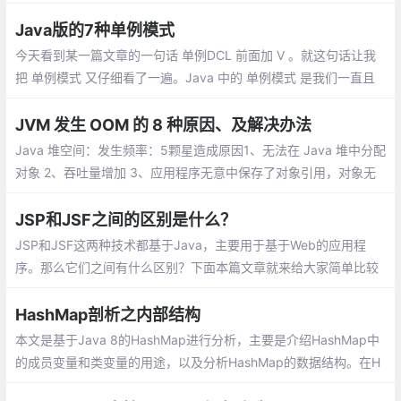
目录下新建一个assets/js目录，加入jquery和json2的js文件，在lib
下加入fastjson的jar文件。
Java版的7种单例模式
今天看到某一篇文章的一句话 单例DCL 前面加 V 。就这句话让我
把 单例模式 又仔细看了一遍。Java 中的 单例模式 是我们一直且
经常使用的设计模式之一，大家都很熟悉，所以这篇文章仅仅做我
自己记忆。
JVM 发生 OOM 的 8 种原因、及解决办法
Java 堆空间：发生频率：5颗星造成原因1、无法在 Java 堆中分配
对象 2、吞吐量增加 3、应用程序无意中保存了对象引用，对象无
法被 GC 回收 4、应用程序过度使用 finalizer
JSP和JSF之间的区别是什么？
JSP和JSF这两种技术都基于Java，主要用于基于Web的应用程
序。那么它们之间有什么区别？下面本篇文章就来给大家简单比较
一下JSP和JSF，介绍JSP和JSF之间的区别有哪些，希望对大家有
所帮助。
HashMap剖析之内部结构
本文是基于Java 8的HashMap进行分析，主要是介绍HashMap中
的成员变量和类变量的用途，以及分析HashMap的数据结构。在H
ashMap中存在多个成员变量和类变量，搞清楚它们的用途有助于