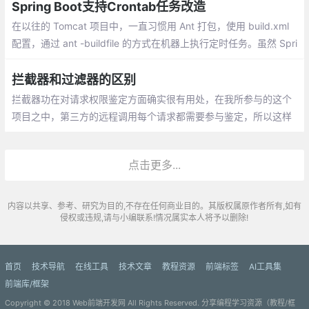
我们更深入了解HashMap，下面是它们的介绍：
Spring Boot支持Crontab任务改造
在以往的 Tomcat 项目中，一直习惯用 Ant 打包，使用 build.xml
配置，通过 ant -buildfile 的方式在机器上执行定时任务。虽然 Spri
ng 本身支持定时任务，但都是服务一直运行时支持。
拦截器和过滤器的区别
拦截器功在对请求权限鉴定方面确实很有用处，在我所参与的这个
项目之中，第三方的远程调用每个请求都需要参与鉴定，所以这样
做非常方便，而且他是很独立的逻辑，这样做让业务逻辑代码很干
净
点击更多...
内容以共享、参考、研究为目的,不存在任何商业目的。其版权属原作者所有,如有
侵权或违规,请与小编联系!情况属实本人将予以删除!
首页
技术导航
在线工具
技术文章
教程资源
前端标签
AI工具集
前端库/框架