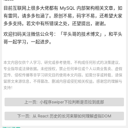
目前互联网上很多大佬都有 MySQL 内部架构相关文章，如
有雷同，请多多包涵了。原创不易，码字不易，还希望大家
多多支持。若文中有所错误之处，还望提出，谢谢。
欢迎扫码关注微信公众号：「平头哥的技术博文」，和平头
哥一起学习，一起进步。
本文内容仅供个人学习、研究或参考使用，不构成任何形式的决策建议、
专业指导或法律依据。未经授权，禁止任何单位或个人以商业售卖、虚假
宣传、侵权传播等非学习研究目的使用本文内容。如需分享或转载，请保
留原文来源信息，不得篡改、删减内容或侵犯相关权益。感谢您的理解与
支持！
上一页:
小程序swiper下拉判断是否拉到底部
下一页:
从 React 历史的长河来聊如何理解虚拟DOM