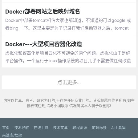
y、OpenShift 为代表的就是当时的主流。那为啥最终还是 Docker
火起来了呢？
Docker部署网站之后映射域名
Docker中部署tomcat相信大家也都知道，不知道的可以google 或
者bing 一下。这里主要是为了记录在我们启动容器之后，tomcat
需要直接定位到网站信息，而不是打开域名之后，还得加个blog后
缀才能访问到我们的网站首页。
Docker---大型项目容器化改造
虚拟化和容器化是项目云化不可避免的两个问题。虚拟化由于是纯
平台操作，一个运行于linux操作系统的项目几乎不需要做任何改造
就可以支持虚拟化。而项目如果要支持容器化则需要做许多细致的
改造工作。
点击更多...
内容以共享、参考、研究为目的,不存在任何商业目的。其版权属原作者所有,如有
侵权或违规,请与小编联系!情况属实本人将予以删除!
首页
技术导航
在线工具
技术文章
教程资源
前端标签
AI工具集
前端库/框架