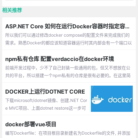
相关推荐
ASP.NET Core 如何在运行Docker容器时指定容器外部端口(docker compose)
所以我们可以通过修改docker compose的配置文件来完成我们的
需求。熟悉Docker的都应该知道容器运行时其内部会有一个端口以
映射到我们外部的端口，我们需要固定的就是这个外部端口。
npm私有仓库 配置verdaccio在docker环境
前端开发过程中，少不了自己封装一些通用的包，但又不想放在公
共的平台，所以搭建一个npm私有的仓库是很有必要的。在这里简
单介绍如何使用 verdoccio 在docker环境下的配置。verdoccio,轻
量级私有npm代理注册表。
DOCKER上运行DOTNET CORE
下载microsoft/dotnet镜像、创建.NET Cor
e MVC项目、上面dotnet restore这一步可
能会卡很久遇到超时的状况，因为Nuget在
国外的原因，博客园有提供加速镜像，参照
docker部署vue项目
设定好之后，速度会快很多
编写Dockerfile：在项目根目录新建名为Dockerfile的文件, 并添加