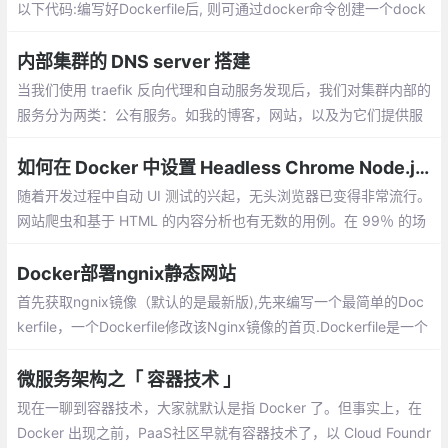
以下代码:编写好Dockerfile后, 则可通过docker命令创建一个dock
er镜像, 以下为参考指令:
内部集群的 DNS server 搭建
当我们使用 traefik 反向代理和自动服务发现后，我们对集群内部的
服务分为两类：公有服务。如我的博客，网站，以及为它们提供服
务的 API。我们可以通过公有的域名去映射服务使得外网能够访问
如何在 Docker 中设置 Headless Chrome Node.js 服务器?
随着开发过程中自动 UI 测试的兴起，无头浏览器已变得非常流行。
网站爬虫和基于 HTML 的内容分析也有无数的用例。在 99％ 的场
合下，你实际上不需要浏览器 GUI，因为它是完全自动化的
Docker部署ngnix静态网站
首先获取ngnix镜像（默认的是最新版),先来编写一个最简单的Doc
kerfile，一个Dockerfile修改该Nginx镜像的首页.Dockerfile是一个
文本文件，其中包含了若干条指令
微服务架构之「 容器技术 」
现在一聊到容器技术，大家就默认是指 Docker 了。但事实上，在
Docker 出现之前，PaaS社区早就有容器技术了，以 Cloud Foundr