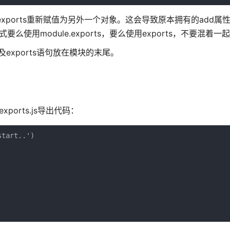
e.exports重新赋值为另外一个对象。这会导致原本拥有的add
使用module.exports，要么使用exports，不要混着一
及exports语句放在模块的末尾。
xports.js导出代码：
tart..')
