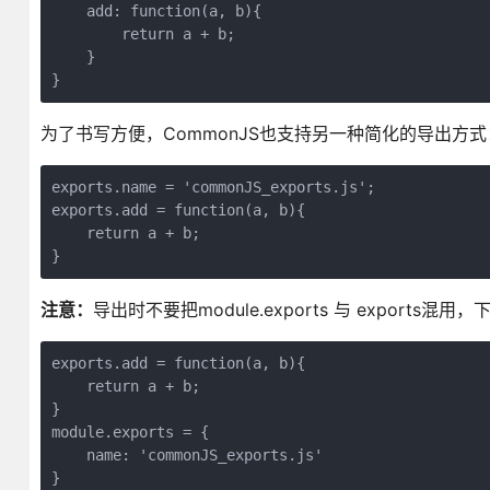
    add: function(a, b){

        return a + b;

    }

}
为了书写方便，CommonJS也支持另一种简化的导出方式：
exports.name = 'commonJS_exports.js';

exports.add = function(a, b){

    return a + b;

}
注意：
导出时不要把module.exports 与 exports混用
exports.add = function(a, b){

    return a + b;

}

module.exports = {

    name: 'commonJS_exports.js'

}