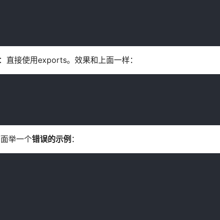
直接使用exports。效果和上面一样：
，下面举一个
错误的示例
：