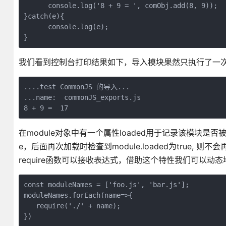
      console.log('8 + 9 = ', comObj.add(8, 9));

}catch(e){

      console.log(e);

}
我们看到控制台打印结果如下，导入模块果然只执行了一
....test CommonJS 的导入...

...name:  commonJS_exports.js

8 + 9 =  17
在module对象中有一个属性loaded用于记录该模块是
e，后面再次加载时检查到module.loaded为true, 则
require函数可以接收表达式，借助这个特性我们可以动
const moduleNames = ['foo.js', 'bar.js'];

moduleNames.forEach(name=>{

   require('./' + name);

})