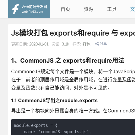
Web前端开发网
首页
资源
工具
文
web.fly63.com
Js模块打包 exports和require 与 e
分享
更新日期:
2020-01-01
阅读:
3.1k
标签:
打包
1、CommonJS 之 exports和require用法
CommoneJS规定每个文件是一个模块。将一个JavaScr
在于：前者的顶层作用域是全局作用域，在进行变量及函
变量及函数只有自己能访问，对外是不可见的。
1.1 CommonJS导出之module.exports
导出是一个模块向外暴露自身的唯一方式。在CommonJS中，
module.exports = {

    name: 'commonJS_exports.js',
