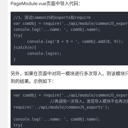
PageModule.vue页面中导入代码：
//1、测试CommonJS的exports和require

var comObj = require('../api/module/commonJS_export
console.log('...name: ', comObj.name);

try{

      console.log('8 + 9 = ', comObj.add(8, 9));

}catch(e){

      console.log(e);

}
另外，如果在页面中对同一模块进行多次导入，则该模块
到的结果。示例如下：
var comObj = require('../api/module/commonJS_export
                //再调用一次导入，发现导入模块不
require('../api/module/commonJS_exports');

console.log('...name: ', comObj.name);

try{
