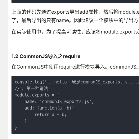
上面的代码先通过exports导出add属性，然后将modul
了，最后导出的只有name。因此建议一个模块中的导出方式要么
在实际使用中，为了提高可读性，应该将module.exports
1.2 CommonJS导入之require
在CommonJS中使用require进行模块导入。commonJS_e
console.log('...hello, 我是commonJS_exports.js....s
//1、第一种写法

module.exports = {

    name: 'commonJS_exports.js',

    add: function(a, b){

        return a + b;

    }

}