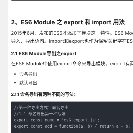
2、ES6 Module 之 export 和 import 用法
2015年6月，发布的ES6才添加了模块这一特性。ES6 
导入、导出语句。import和export也作为保留关键字在E
2.1 ES6 Module导出之export
在ES6 Module中使用export命令来导出模块。expor
命名导出
默认导出
2.1.1 命名导出有两种不同的写法：
//第一种导出方式：命名导出

//1.1 命名导出第一种写法

export const name = 'es6_export.js';

export const add = function(a, b) { return a + b; }