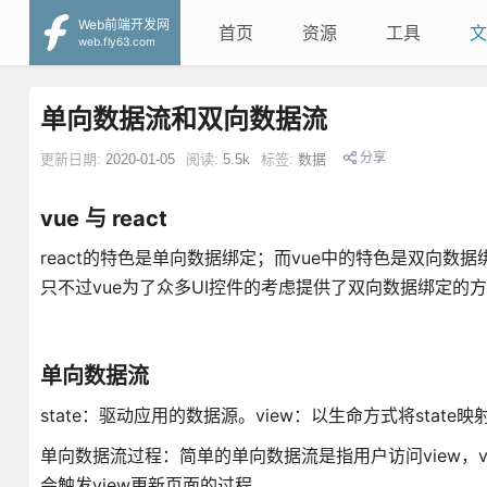
Web前端开发网
首页
资源
工具
文
web.fly63.com
单向数据流和双向数据流
分享
更新日期:
2020-01-05
阅读:
5.5k
标签:
数据
vue 与 react
react的特色是单向数据绑定；而vue中的特色是双向数据
只不过vue为了众多UI控件的考虑提供了双向数据绑定
单向数据流
state：驱动应用的数据源。view：以生命方式将state
单向数据流过程：简单的单向数据流是指用户访问view，view发
会触发view更新页面的过程