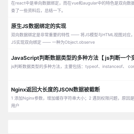
在react中是单向数据绑定，而在vue和augular中的特色
查了一些资料后，总结一下。
原生JS数据绑定的实现
双向数据绑定是非常重要的特性 —— 将JS模型与HTML视图
JS实现双向绑定 —— 一种为Object.observe
JavaScript判断数据类型的多种方法【 js判断一
js判断数据类型的多种方法，主要包括：typeof、instanceof、 const
Nginx返回大长度的JSON数据被截断
1 添加Nginx参数，增加缓存字符串大小；2 遇到权限问题，原因是
用户