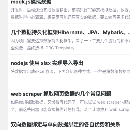
mock.js模拟数据
开发时，后端还没完成数据输出，前端只好写静态模拟数据。数据太
数据时得小心翼翼。想要尽可能还原真实的数据，要么编写更多代
几个数据持久化框架Hibernate、JPA、Mybatis、J
因为项目需要选择数据持久化框架，看了一下主要几个流行的和不
全免费，最终选择JDBC Template。
nodejs 使用 xlsx 实现导入导出
将数据导出成excel方法，下面介绍两种方式，一种是将数组数据导出成
web scraper 抓取网页数据的几个常见问题
如果你想抓取数据，又懒得写代码了，可以试试 web scraper 抓
个，而这些问题可能直接将你计划打乱，甚至让你放弃 web scrape
双向数据绑定与单向数据绑定的各自优势和关系