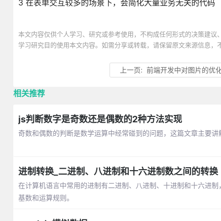
3 在表单交互较多的场景下，会简化大量业务无关的代码
本文内容仅供个人学习、研究或参考使用，不构成任何形式的决策建议
学习研究目的使用本文内容。如需分享或转载，请保留原文来源信息，
上一页:
前端开发中对图片的优
相关推荐
js判断数字是奇数还是偶数的2种方法实现
奇数和偶数的判断是数学运算中经常碰到的问题，这篇文章主要讲解通过
进制转换_二进制、八进制和十六进制数之间的转换
在计算机语言中常用的进制有二进制、八进制、十进制和十六进制
基数和运算规则。