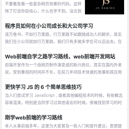
不要着急看一些复杂网页效果的代码，这样
除了打击你自信心，什么也学不到。没达到
一定的武功水平，割了小JJ也学不会葵花宝
典的。别急着加技术交流QQ群，加牛人QQ
程序员如何在小公司成长和大公司学习
读万卷书，不如行万里路，行万里路不如跟随成功人的脚步。其实
我们在小公司就如行万里路，我们只有多做多学在可以迈出去。在
大公司就我们就要跟随成功人的脚步，就是你们公司的架构师和高
级开发，去了解他们。
Web前端自学之路学习路线，web前端开发网站
前端开发作为一个由网页制作演变成的新兴岗位，其实在国内外来
说，受到重视的时间并不长，在前几年间技术快速的发展和其应用
普及率的迅猛增长，使得前端人才市场一片盛况空前的景象，由于
其的易入门性和不错的发展前景，吸引了众多前端爱好者和转行人
更快学习 JS 的 6 个简单思维技巧
员的青睐。
当人们尝试学习 JavaScript , 或者其他编程技术的时候，有些概念
容易混淆，特别是当你学习过其他语言的时候。很难找到学习的时
间（有时候是动力）。一旦当你理解了一些东西的时候，却很容易
再一次忘记。
刚学web前端的学习路线
本人从事前端多年，这里为大家普及一些入门和提升建议，思想提