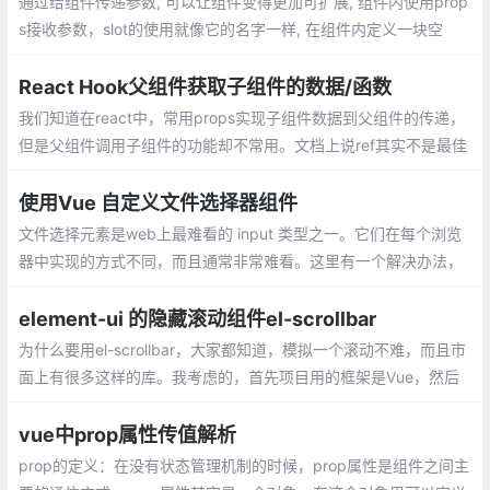
通过给组件传递参数, 可以让组件变得更加可扩展, 组件内使用prop
s接收参数，slot的使用就像它的名字一样, 在组件内定义一块空
间。在组件外, 我们可以往插槽里填入任何元素。slot-scope的作用
就是把组件内的数据带出来
React Hook父组件获取子组件的数据/函数
我们知道在react中，常用props实现子组件数据到父组件的传递，
但是父组件调用子组件的功能却不常用。文档上说ref其实不是最佳
的选择，但是想着偷懒不学redux，在网上找了很多教程，要不就
是hook的讲的太少
使用Vue 自定义文件选择器组件
文件选择元素是web上最难看的 input 类型之一。它们在每个浏览
器中实现的方式不同，而且通常非常难看。这里有一个解决办法，
就是把它封装成一个组件。
element-ui 的隐藏滚动组件el-scrollbar
为什么要用el-scrollbar，大家都知道，模拟一个滚动不难，而且市
面上有很多这样的库。我考虑的，首先项目用的框架是Vue，然后
用的组件库是Element，Element官网也有很多滚动
vue中prop属性传值解析
prop的定义：在没有状态管理机制的时候，prop属性是组件之间主