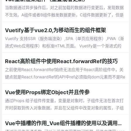
当数据通过异步操作后，对之前加载的数据进行变更后，发现数据
不生效。A组件或者B组件触发数据更新，C组件数据更新了，但是
C组件仍显示上一次数据。
Vuetify基于vue2.0,为移动而生的组件框架
Vuetify 支持SSR（服务端渲染）,SPA（单
页应用程序）,PWA（渐进式Web应用程序）
和标准HTML页面。 Vuetify是一个渐进式的
框架，试图推动前端开发发展到一个新的水
React高阶组件中使用React.forwardRef的技巧
平。
之前使用React.forwardRef始终无法应用于React高阶组件中，关
键点就是React.forwardRef的API中ref必须指向dom元素而不是Re
act组件。codepen实例请划到底部。
Vue使用Props绑定Object并且传参
通过Props 给子组件传变量，变量是对象时，子组件无法在首次打
开时获取到传入对象数据，并且在父组件中改变对象的属性，子组
件也是无法监听
Vue中插槽的作用_Vue组件插槽的使用以及调用组件内的方法