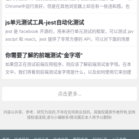
Chrome中运行良好，但是在其他浏览器上却总有一些违和感。也
许就是因为某个网站的兼容性问题，导致您失去了一个又一个的访
客或潜在用户
js单元测试工具-jest自动化测试
jest 是 facebook 开源的，用来进行单元测试的框架，可以测试 jav
ascipt 和 react。jest 提供了非常方便的 API，可以对下面的场景
方便的测试：一般函数、异步函数、测试的生命周期、react 测试
你需要了解的前端测试“金字塔”
如果您正在测试前端应用程序，则应该了解前端测试金字塔。在本
文中，我们将看到前端测试金字塔是什么，以及如何使用它来创建
全面的测试套件。
点击更多...
内容以共享、参考、研究为目的,不存在任何商业目的。其版权属原作者所有,如有
侵权或违规,请与小编联系!情况属实本人将予以删除!