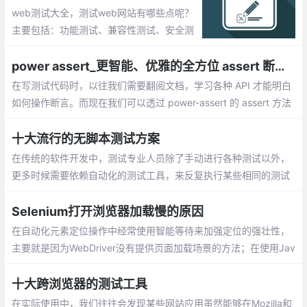
运行测试软件。包括：Apache JMeter 、L
web测试大全，测试web网站有哪些点呢？
oadRunner、NeoLoad等
主要包括：功能测试、兼容性测试、安全测
试、输入框测试、用户权限测试等
power assert_更智能、优雅的全方位 assert 断言库
在写测试代码时，以往我们需要翻阅文档，学习各种 API 才能明白
如何操作断言。而现在我们可以透过 power-assert 的 assert 方法
来减轻调试压力。不仅如此，它还提供更加直观，具体的运行效
果，帮助 DEBUG。写测试代码，其实可以很容易。
十大流行的无脚本测试方案
在传统的软件开发中，测试专业人​​员除了手动进行各种测试以外，
更多时候需要依赖自动化的测试工具，来反复执行某些相同的测试
任务。对于一些按照硬编码值执行、且无需任何修改的简单测试任
务而言
Selenium打开浏览器加载慢的原因
在自动化元素定位操作中经常使用智能等待来加强定位的强壮性，
主要就是因为WebDriver没有提供页面加载场景的方法；在使用Jav
aScript知识的突然心生灵感，可以使用JavaScript来配合验证页面
加载，结果发现我真是井底之蛙。
十大跨浏览器的测试工具
在实际使用中，我们往往会发现某些网站应用虽然能够在Mozilla和