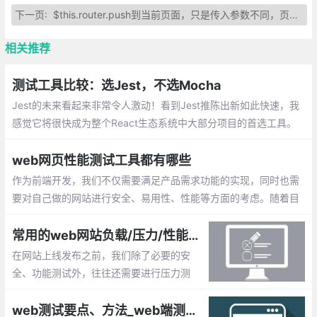
下一页:
$this.router.push到当前页面，只是传入参数不同，页面不刷新的问题解决
相关推荐
测试工具比较：选Jest，不选Mocha
Jest的未来看起来非常令人激动！看到Jest推陈出新如此快速，我
感觉它将很快成为整个React生态系统中大部分项目的首选工具。
我建议，应该把测试迁移到Jest上去。
web网页性能测试工具都有哪些
作为前端开发，我们不仅需要满足产品需求功能的实现，同时也需
要对自己做的网站进行安全、易用性、性能等方面的考虑。随着目
前技术不断进步，web页面的性能测试工具也在不断完善，通过这
些工具，我们可以客观的评价web网站的质量水平。
常用的web网站负载/压力/性能测试工具
在网站上线发布之前，我们除了必要的安
全、功能测试外，往往还需要进行压力测
试。通过模拟实际应用的软硬件环境及用户
使用过程的系统负荷，长时间或超大负荷地
web测试要点、方法_web端测试大全总结