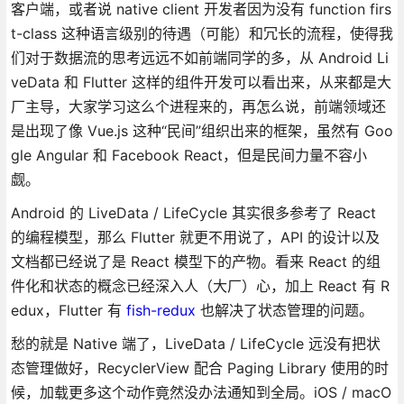
客户端，或者说 native client 开发者因为没有 function firs
t-class 这种语言级别的待遇（可能）和冗长的流程，使得我
们对于数据流的思考远远不如前端同学的多，从 Android Li
veData 和 Flutter 这样的组件开发可以看出来，从来都是大
厂主导，大家学习这么个进程来的，再怎么说，前端领域还
是出现了像 Vue.js 这种“民间”组织出来的框架，虽然有 Goo
gle Angular 和 Facebook React，但是民间力量不容小
觑。
Android 的 LiveData / LifeCycle 其实很多参考了 React
的编程模型，那么 Flutter 就更不用说了，API 的设计以及
文档都已经说了是 React 模型下的产物。看来 React 的组
件化和状态的概念已经深入人（大厂）心，加上 React 有 R
edux，Flutter 有
fish-redux
也解决了状态管理的问题。
愁的就是 Native 端了，LiveData / LifeCycle 远没有把状
态管理做好，RecyclerView 配合 Paging Library 使用的时
候，加载更多这个动作竟然没办法通知到全局。iOS / macO