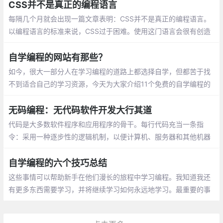
员的十个特征
CSS并不是真正的编程语言
每隔几个月就会出现一篇文章表明：CSS并不是真正的编程语言。
以编程语言的标准来说，CSS过于困难。使用这门语言会很有创造
性：事实确实如此，CSS不同于传统的编程，且具有缺陷，同任何
标准化编程语言相比
自学编程的网站有那些？
如今，很大一部分人在学习编程的道路上都选择自学，但都苦于找
不到适合自己的学习资源，今天为大家介绍11个免费的自学编程的
网站，为大家提供一些帮助。很多人自学编程，都会通过w3schoo
l，你可以通过它学习所有的网站建设基础教程
无码编程：无代码软件开发大行其道
代码是大多数软件程序和应用程序的骨干。每行代码充当一条指
令：采用一种逐步性的逻辑机制，以便计算机、服务器和其他机器
执行操作。想创建那些指令，就要知道如何编写代码，这项宝贵的
技能有时很吃香。
自学编程的六个技巧总结
这些事情可以帮助新手在他们漫长的旅程中学习编程。我知道我还
有更多东西需要学习，并将继续学习如何永远地学习。最重要的事
情说三遍，请继续，不要放弃，不要放弃，不要放弃。