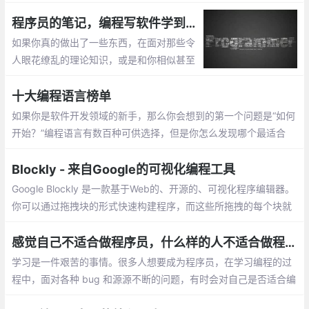
编程软件有以下几种： 在前端开发中，有一个非常好用的工具，Vi
sual Studio Code，简称VS code
程序员的笔记，编程写软件学到的 7 件事
如果你真的做出了一些东西，在面对那些令
人眼花缭乱的理论知识，或是和你相似甚至
比你做的更糟糕的人时大可不必谦虚。在一
天结束之时，正是那些在战壕中的开发者
十大编程语言榜单
——构建、测试和开发了代码的人，真正做
如果你是软件开发领域的新手，那么你会想到的第一个问题是“如何
了事情。
开始？”编程语言有数百种可供选择，但是你怎么发现哪个最适合
你，你的兴趣和职业目标又在哪里呢？选择最佳编程语言以学习的
最简单方法之一，是通过市场反响、技术趋势的发展…
Blockly - 来自Google的可视化编程工具
Google Blockly 是一款基于Web的、开源的、可视化程序编辑器。
你可以通过拖拽块的形式快速构建程序，而这些所拖拽的每个块就
是组成程序的基本单元。可视化编程完成
感觉自己不适合做程序员，什么样的人不适合做程序员？
学习是一件艰苦的事情。很多人想要成为程序员，在学习编程的过
程中，面对各种 bug 和源源不断的问题，有时会对自己是否适合编
程这一问题产生困扰。在教学的过程中，他总结出了不适合做程序