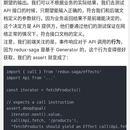
期望的输出。我们可以不根据业务的实际结果，我们去测试
API 接口的时候，只期望能输入正确的，符合我们和后端文
档定义的参数就行。因为业务返回结果不是前端能决定的，
这个决定方是 API 提供方，他们要通过他们的测试保证在网
络正常的情况下，符合接口文档的定义。
注意，我们前端关注的是，事件响应对于 API 调用的
行为
，
因为 redux-saga 是基于 Generator 的，这个行为变得很好
获取，我们的 assert 就变成了：
import { call } from 'redux-saga/effects'

import Api from '...'

const iterator = fetchProducts()

// expects a call instruction

assert.deepEqual(

  iterator.next().value,

  call(Api.fetch, '/products'),

  "fetchProducts should yield an Effect call(Api.fetch