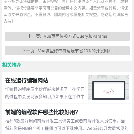
专业指导或法律依据。未经授权，禁止任何单位或个人以商业售卖、虚假
宣传、侵权传播等非学习研究目的使用本文内容。如需分享或转载，请保
留原文来源信息，不得篡改、删减内容或侵犯相关权益。感谢您的理解与
支持！
上一页:
Vue页面传参方式Query和Params
下一页:
Vue这些修饰符帮我节省20%的开发时间
相关推荐
在线运行编程网站
学编程的程序员小伙伴越来越多了，在学习
的过程中会发现很多知识点如果不在工作中
运用或者手写带验证的话，很容易忘记。任
何技能的掌握都是需要不断练习的。在此整
前端的编程软件哪些比较好用？
理一些在线运行编程的网站。
推荐8款最好用的前端开发工具供美工或者前端开发人员使用，当
然若你是NB的全栈工程师也可以下载使用。Web前端开发最常见的