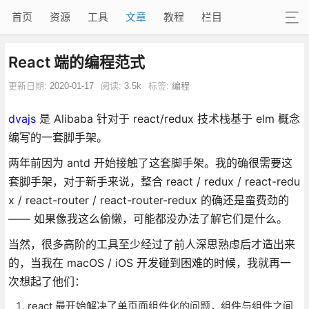
首页
资源
工具
文章
教程
栏目
React 端的编程范式
更新日期:
2020-01-17
阅读:
3.5k
标签:
编程
dvajs
是 Alibaba 针对于 react/redux 技术栈基于 elm 概念
编写的一套脚手架。
两年前因为 antd 开始接触了这套脚手架。我的确很需要这
套脚手架，对于新手来说，整合 react / redux / react-redu
x / react-router / react-router-redux 的确还是蛮费劲的
—— 如果像我这么偷懒，可能都没办法了解它们是什么。
当然，很多高阶的工具至少经过了前人深思熟虑后才造出来
的，当我在 macOS / iOS 开发碰到困难的时候，我就再一
次想起了他们：
react 最开始解决了单页面组件化的问题，组件与组件之间