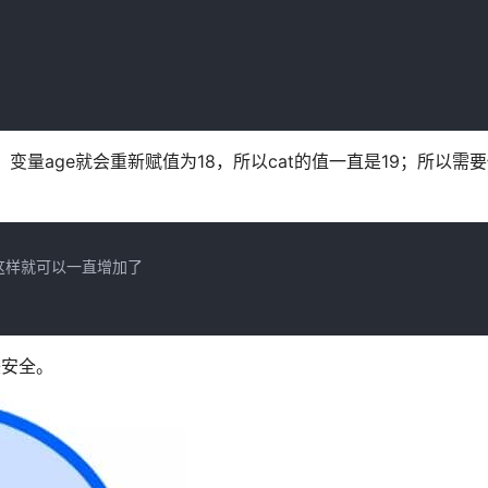
变量age就会重新赋值为18，所以cat的值一直是19；所以需
，这样就可以一直增加了

较安全。