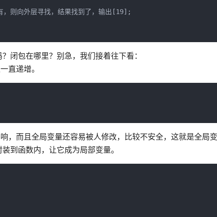
用域没有，则向外层寻找，结果找到了，输出[19];

吗？闭包在哪里？别急，我们接着往下看：
值一直递增。
影响，而且全局变量还容易被人修改，比较不安全，这就是全局
封装到函数内，让它成为局部变量。