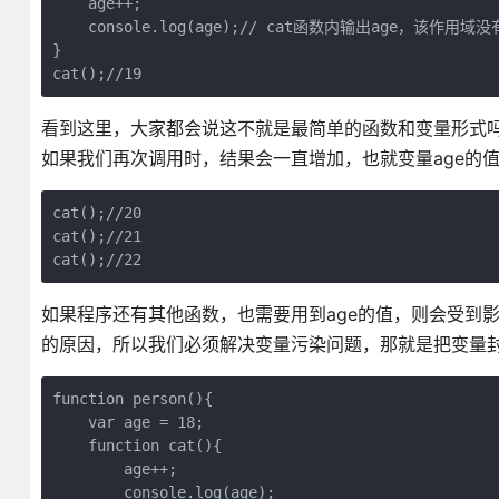
    age++;

    console.log(age);// cat函数内输出age，该作
}

cat();//19
看到这里，大家都会说这不就是最简单的函数和变量形式
如果我们再次调用时，结果会一直增加，也就变量age的
cat();//20

cat();//21

cat();//22
如果程序还有其他函数，也需要用到age的值，则会受到
的原因，所以我们必须解决变量污染问题，那就是把变量
function person(){

    var age = 18;

    function cat(){

        age++;

        console.log(age);
