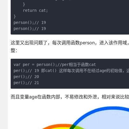
    }

    return cat;

}

person();// 19

person();// 19
这里又出现问题了，每次调用函数person，进入该作用域，
整：
var per = person();//per相当于函数cat

per();// 19 即cat() 这样每次调用不在经过age的初始值
per();// 20

per();// 21
而且变量age在函数内部，不易修改和外泄，相对来说比