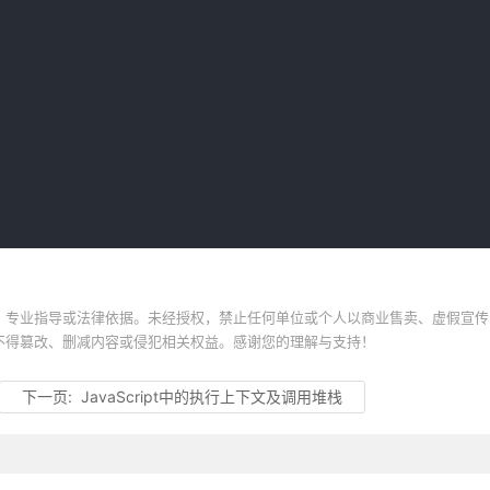
、专业指导或法律依据。未经授权，禁止任何单位或个人以商业售卖、虚假宣传
不得篡改、删减内容或侵犯相关权益。感谢您的理解与支持！
下一页:
JavaScript中的执行上下文及调用堆栈