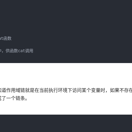
at函数

，供函数cat调用

知道作用域链就是在当前执行环境下访问某个变量时，如果不存
成了一个链条。