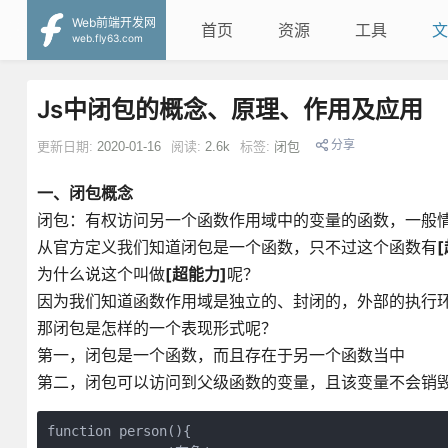
Web前端开发网
首页
资源
工具
文
web.fly63.com
Js中闭包的概念、原理、作用及应用
分享
更新日期:
2020-01-16
阅读:
2.6k
标签:
闭包
一、闭包概念
闭包：有权访问另一个函数作用域中的变量的函数，一般
从官方定义我们知道闭包是一个函数，只不过这个函数有
为什么说这个叫做
[超能力]
呢？
因为我们知道函数作用域是独立的、封闭的，外部的执行
那闭包是怎样的一个表现形式呢？
第一，闭包是一个函数，而且存在于另一个函数当中
第二，闭包可以访问到父级函数的变量，且该变量不会销
function person(){
