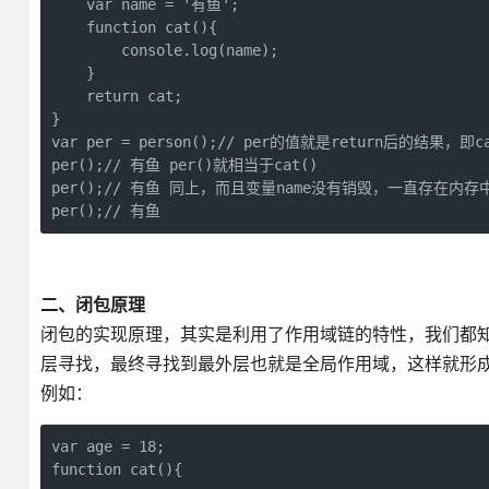
    var name = '有鱼';

    function cat(){

        console.log(name);

    }

    return cat;

}

var per = person();// per的值就是return后的结果，即c
per();// 有鱼 per()就相当于cat()

per();// 有鱼 同上，而且变量name没有销毁，一直存在内存中
per();// 有鱼
二、闭包原理
闭包的实现原理，其实是利用了作用域链的特性，我们都
层寻找，最终寻找到最外层也就是全局作用域，这样就形
例如：
var age = 18;

function cat(){
