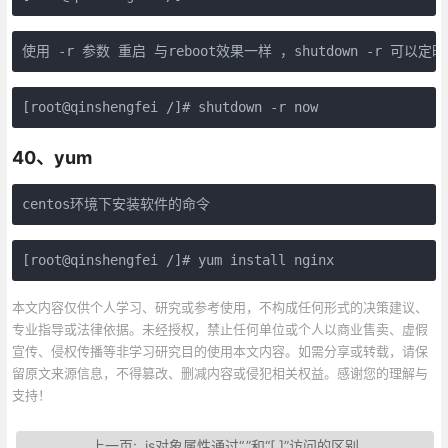
使用 -r 参数 重启 与reboot效果一样 ，shutdown -r 可以定时
[root@qinshengfei /]# shutdown -r now
40、yum
centos环境下安装软件的命令
[root@qinshengfei /]# yum install nginx
本文内容仅供个人学习、研究或参考使用，不构成任何形式的决策建议、
专业指导或法律依据。未经授权，禁止任何单位或个人以商业售卖、虚假
宣传、侵权传播等非学习研究目的使用本文内容。如需分享或转载，请保
留原文来源信息，不得篡改、删减内容或侵犯相关权益。感谢您的理解与
支持！
上一页:
js对象属性通过“.”和“[ ]”访问的区别