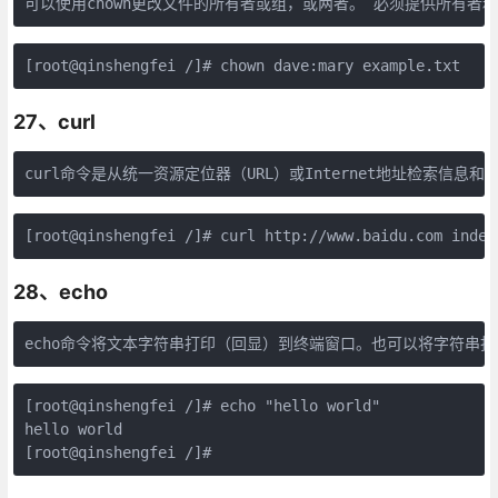
[root@qinshengfei /]# chown dave:mary example.txt
27、curl
28、echo
[root@qinshengfei /]# echo "hello world"

hello world

[root@qinshengfei /]# 