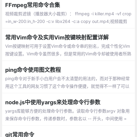
FFmpeg常用命令合集
视频裁剪滤镜（播放器大小裁剪）： ffmpeg -i killer.mp4 -vf crop
=in_w-200:in_h-200 -c:v libx264 -c:a copy out.mp4;视频裁剪
(按时间裁剪)： ffmpeg -i shanguangshaonv.mp4 -ss
常用Vim命令及实用Vim按键映射配置详解
Vim按键映射可用于设置Vim命令或命令串的别名，完成个性化Vim
按键设置。Vim命令虽然很多，但是常用的Vim命令却被使用者所熟
知。Vim可视化模式下， > 用于增加缩进；而 gv 命令可以用于重
新选取上一次由可视模式所选择的文本范围。
ping命令使用图文教程
ping命令对于新手小白用户会不太清楚的用法的，而对于那种经常
用这个工具的网友习惯了这个命令操作便捷，就觉得不一样了可以
惯性的行为打开这个Ping命令。Ping命令其实是一个非常好的网络
故障诊断工具。在大家遇到网络问题时，可以试试小编分享的方法
node.js中使用yargs来处理命令行参数
yargs库能够方便的处理命令行参数。读取命令行参数argv 对象用
来保存命令行参数，传递参数时，参数名以 -- 开头，中间使用 =
或 空格，然后接上值 。argv 有一个 下划线 属性，该属性用来获取
非连词线开头的参数
git常用命令