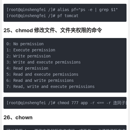
[root@qinshengfei /]# alias pf="ps -e | grep $1"

25、chmod 修改文件、文件夹权限的命令
0: No permission

1: Execute permission

2: Write permission

3: Write and execute permissions

4: Read permission

5: Read and execute permissions

6: Read and write permissions

7: Read, write and execute permissions
26、chown