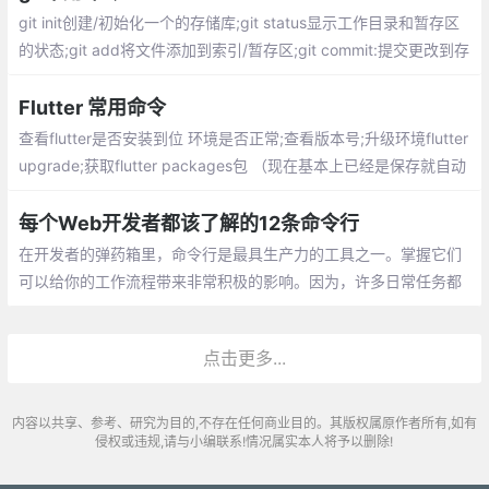
git init创建/初始化一个的存储库;git status显示工作目录和暂存区
的状态;git add将文件添加到索引/暂存区;git commit:提交更改到存
储库;git checkout:切换分支
Flutter 常用命令
查看flutter是否安装到位 环境是否正常;查看版本号;升级环境flutter
upgrade;获取flutter packages包 （现在基本上已经是保存就自动
导入的了 ）;以release 模式运行
每个Web开发者都该了解的12条命令行
在开发者的弹药箱里，命令行是最具生产力的工具之一。掌握它们
可以给你的工作流程带来非常积极的影响。因为，许多日常任务都
可以用一条命令然后按回车来解决。
点击更多...
内容以共享、参考、研究为目的,不存在任何商业目的。其版权属原作者所有,如有
侵权或违规,请与小编联系!情况属实本人将予以删除!