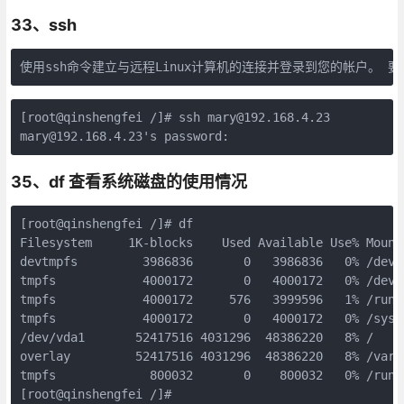
33、ssh
[root@qinshengfei /]# ssh mary@192.168.4.23

35、df 查看系统磁盘的使用情况
[root@qinshengfei /]# df

Filesystem     1K-blocks    Used Available Use% Mounte
devtmpfs         3986836       0   3986836   0% /dev

tmpfs            4000172       0   4000172   0% /dev/s
tmpfs            4000172     576   3999596   1% /run

tmpfs            4000172       0   4000172   0% /sys/f
/dev/vda1       52417516 4031296  48386220   8% /

overlay         52417516 4031296  48386220   8% /var/
tmpfs             800032       0    800032   0% /run/u