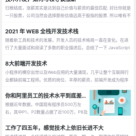
都有不少收获。
归根结底，涨薪其实是达到自己价值与薪资的最佳匹配. 好比你就是
一只股票，公司当然会选择那些估值远高于股指的股票. 所以唯有不
断增长自己的价值，才会成为你在涨薪谈判中的重要筹码.
2021 年 WEB 全栈开发技术栈
随着新工具和技术的发展，开发人员的技术格局一直在变化。在进
行了大量面试和阅读了多数的职业描述后，总结了一下 JavaScript
开发人员应该掌握的现代技术栈
8大前端开发技术
小程序的横空出世以及Web应用的大量涌现，几乎让整个互联网行
业都缺前端工程师。优质的岗位、丰厚的薪资，前端开发成为程序
员圈内“钱”途飙升最快的岗位。但火爆形势下，应接不暇的技术迭
代，与高质量系统化提升导致的学习资源短缺
你和阿里员工的技术水平到底差几个等级
根据近年数据，中国现有程序员500万左
右，其中P1、P2数量占据了近100万，P8及
以下程序员约有490万，P9及以上仅有10
万。80后是企业的技术支柱，90后已开始
工作了四五年，感觉技术上依旧长进不大
逐步成为企业的中坚力量