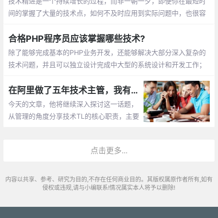
技术精进是一个持续增长的过程，而非一朝一夕，即便你在最短时
间的掌握了大量的技术点，如何不及时应用到实际问题中，也很容
易被遗忘。有朋友会说，我平时也挺努力的，一直不间断的学习
合格PHP程序员应该掌握哪些技术?
除了能够完成基本的PHP业务开发，还能够解决大部分深入复杂的
技术问题，并且可以独立设计完成中大型的系统设计和开发工作；
自己能够独立hold深入某个技术方向，在这块比较专业
在阿里做了五年技术主管，我有话想说
今天的文章，他将继续深入探讨这一话题，
从管理的角度分享技术TL的核心职责，主要
包括团队建设、团队管理、团队文化、沟通
与辅导、招聘与解雇等，希望与大家共同探
点击更多...
讨、交流。
内容以共享、参考、研究为目的,不存在任何商业目的。其版权属原作者所有,如有
侵权或违规,请与小编联系!情况属实本人将予以删除!