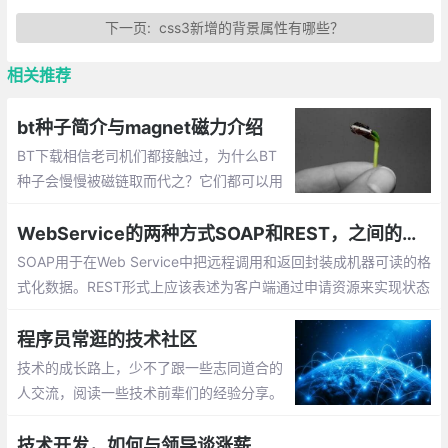
下一页:
css3新增的背景属性有哪些？
相关推荐
bt种子简介与magnet磁力介绍
BT下载相信老司机们都接触过，为什么BT
种子会慢慢被磁链取而代之？它们都可以用
于BT下载，除了文件和字符串这表面上的区
别，背后的技术上又有何不同？
WebService的两种方式SOAP和REST，之间的区别与优缺点
SOAP用于在Web Service中把远程调用和返回封装成机器可读的格
式化数据。REST形式上应该表述为客户端通过申请资源来实现状态
的转换，在这个角度系统可以看成一台虚拟的状态机。
程序员常逛的技术社区
技术的成长路上，少不了跟一些志同道合的
人交流，阅读一些技术前辈们的经验分享。
这一路走来，还是要感谢有技术社区的陪
伴，让码字之余，在技术、以及技术以外，
技术开发，如何与领导谈涨薪