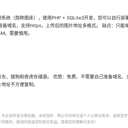
理系统（简称图床），使用PHP + SQLite3开发，您可以自行
备域名，支持https，上传后的图片地址多格式。 缺点：只能
5M。需要慎用。
、搜狗和奇虎存储源。 优势：免费、不需要自己准备域名、支持
片地址不方便复制。
、专业指导或法律依据。未经授权，禁止任何单位或个人以商业售卖、虚假宣传
不得篡改、删减内容或侵犯相关权益。感谢您的理解与支持！