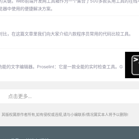
关键。Web前端开发网工具箱作为一个集合了500多款实用工具的在线
览器中使用的便捷解决方案。
对比，在这篇文章里我们向大家介绍六款程序员常用的代码比较工具。
功能的文字编辑器。Proselint：它是一款全能的实时检查工具。G
点击更多...
其版权属原作者所有,如有侵权或违规,请与小编联系!情况属实本人将予以删除!