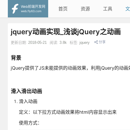
Web前端开发网
首页
资源
工具
文
web.fly63.com
jquery动画实现_浅谈jQuery之动画
分享
更新日期:
2018-05-21
阅读:
3.8k
标签:
jquery
背景
jQuery提供了JS未能提供的动画效果，利用jQuery的
滑入滑出动画
滑入动画
定义：以下拉方式动画效果将html内容显示出来
使用方式：