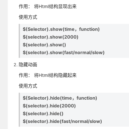
作用： 将Html结构显现出来
使用方式
$(Selector).show(time，function)
$(selector).show(2000)
$(selector).show()
$(selector).show(fast/normal/slow)
隐藏动画
作用： 将Html结构隐藏起来
使用方式
$(Selector).hide(time，function)
$(selector).hide(2000)
$(selector).hide()
$(selector).hide(fast/normal/slow)