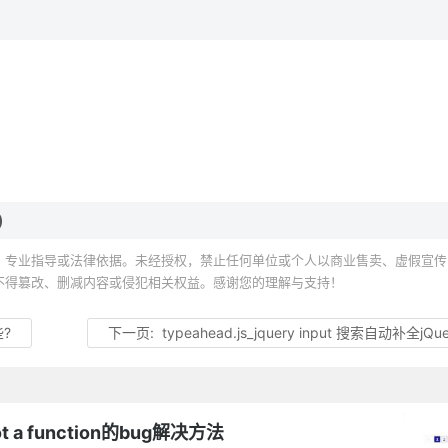
)
、专业指导或法律依据。未经授权，禁止任何单位或个人以商业售卖、虚假宣传
不得篡改、删减内容或侵犯相关权益。感谢您的理解与支持！
?
下一页:
typeahead.js_jquery input 搜索自动补全jQ
not a function的bug解决方法