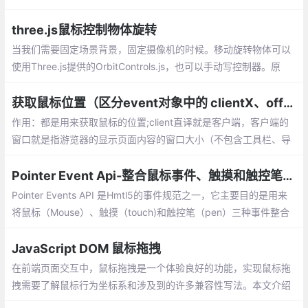
emove的调用时间间隔看成是均等的，事实上也不是均等的
three.js鼠标控制物体旋转
当我们需要固定场景背景，固定摄像机的时候。移动旋转物体可以
使用Three.js提供的OrbitControls.js，也可以手动写控制器。原
理：获取鼠标点击的位置与移动的距离，根据移动的距离计算出大
概旋转的角度。
获取鼠标位置（区分event对象中的 clientX、offsetX、screenX、pageX ）
作用：都是用来获取鼠标的位置;client直译就是客户端，客户端的
窗口就是指游览器的显示页面内容的窗口大小（不包含工具栏、导
航栏等等）。event.clientX、event.clientY就是用来获取鼠标距游
览器显示窗口的长度
Pointer Event Api-整合鼠标事件、触摸和触控笔事件
Pointer Events API 是Hmtl5的事件规范之一，它主要目的是用来
将鼠标（Mouse）、触摸（touch)和触控笔（pen）三种事件整合
为统一的API。
JavaScript DOM 鼠标拖拽
在前端页面交互中，鼠标拖拽是一个体验良好的功能，实现鼠标拖
拽需要了解鼠标行为坐标系和涉及到的许多兼容性写法。本文介绍
鼠标位置的获取和、拽功能的实现以及拖拽函数的封装