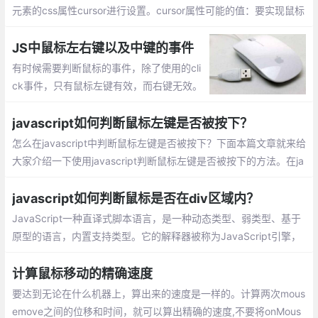
元素的css属性cursor进行设置。cursor属性可能的值：要实现鼠标
移上去显示手形、需要在你的提交按钮上增加css cursor属性，并
将它的值设置为pointer;
JS中鼠标左右键以及中键的事件
有时候需要判断鼠标的事件，除了使用的cli
ck事件，只有鼠标左键有效，而右键无效。
而对于onmousedown、onmouseup的时候
鼠标的事件左键/右键有效。以下总结鼠标三
javascript如何判断鼠标左键是否被按下？
个按键操作：
怎么在javascript中判断鼠标左键是否被按下？下面本篇文章就来给
大家介绍一下使用javascript判断鼠标左键是否被按下的方法。在ja
vascript中，可以通过Event 对象的button事件属性来判断鼠标左
键是否被按下。
javascript如何判断鼠标是否在div区域内？
JavaScript一种直译式脚本语言，是一种动态类型、弱类型、基于
原型的语言，内置支持类型。它的解释器被称为JavaScript引擎，
为浏览器的一部分，广泛用于客户端的脚本语言，最早是在HTML
计算鼠标移动的精确速度
要达到无论在什么机器上，算出来的速度是一样的。计算两次mous
emove之间的位移和时间，就可以算出精确的速度,不要将onMous