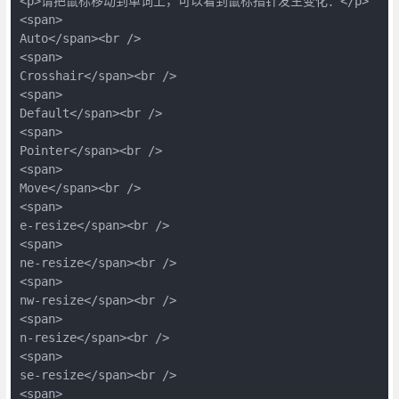
<p>请把鼠标移动到单词上，可以看到鼠标指针发生变化：</p>

<span>

Auto</span><br />

<span>

Crosshair</span><br />

<span>

Default</span><br />

<span>

Pointer</span><br />

<span>

Move</span><br />

<span>

e-resize</span><br />

<span>

ne-resize</span><br />

<span>

nw-resize</span><br />

<span>

n-resize</span><br />

<span>

se-resize</span><br />

<span>
