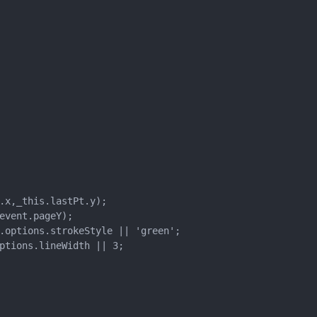
.x,_this.lastPt.y);

event.pageY);

.options.strokeStyle || 'green';

ptions.lineWidth || 3;
