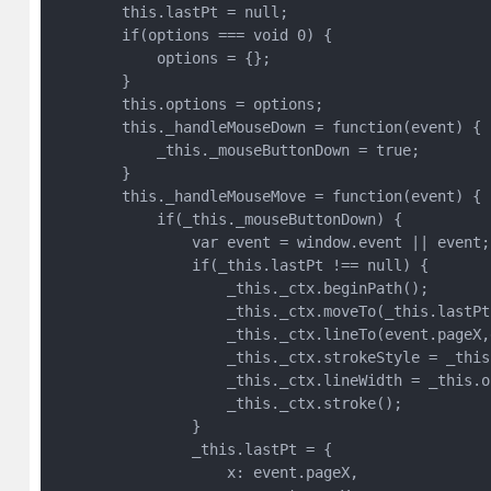
        this.lastPt = null;

        if(options === void 0) {

            options = {};

        }

        this.options = options;

        this._handleMouseDown = function(event) {

            _this._mouseButtonDown = true;

        }

        this._handleMouseMove = function(event) {

            if(_this._mouseButtonDown) {

                var event = window.event || event;

                if(_this.lastPt !== null) {

                    _this._ctx.beginPath();

                    _this._ctx.moveTo(_this.lastPt
                    _this._ctx.lineTo(event.pageX,
                    _this._ctx.strokeStyle = _this
                    _this._ctx.lineWidth = _this.o
                    _this._ctx.stroke();

                }

                _this.lastPt = {

                    x: event.pageX,
