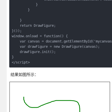
            }

        }

    }

    return DrawFigure;

}());

window.onload = function() {

    var canvas = document.getElementById('mycanvas'
    var drawFigure = new DrawFigure(canvas);

    drawFigure.init();

}

</script>
结果如图所示：