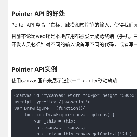
Pointer API 的好处
Poiter API 整合了鼠标、触摸和触控笔的输入，使得
目前不论是web还是本地应用都被设计成跨终端（手机，
开发人员必须针对不同的输入设备写不同的代码，或者写一个poly
Pointer API实例
使用canvas画布来展示追踪一个pointer移动轨迹:
<canvas id="mycanvas" width="400px" height="500px"
<script type="text/javascript">

var DrawFigure = (function(){

    function DrawFigure(canvas,options) {

        var _this = this;

        this.canvas = canvas;

        this._ctx = this.canvas.getContext('2d');
