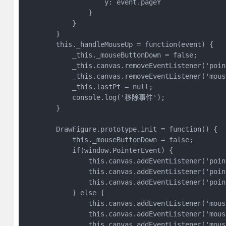
                    y: event.pageY

                }

            }

        }

        this._handleMouseUp = function(event) {

            _this._mouseButtonDown = false;

            _this.canvas.removeEventListener('poin
            _this.canvas.removeEventListener('mous
            _this.lastPt = null;

            console.log('移除事件');

        }

        DrawFigure.prototype.init = function() {

            this._mouseButtonDown = false;

            if(window.PointerEvent) {

                this.canvas.addEventListener('poin
                this.canvas.addEventListener('poin
                this.canvas.addEventListener('poin
            } else {

                this.canvas.addEventListener('mous
                this.canvas.addEventListener('mous
                this.canvas.addEventListener('mous