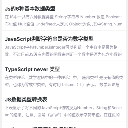
ava中base64和File相互转换
Js的6种基本数据类型
在JS中一共有六种数据类型 String:字符串 Number:数值 Boolean:
布尔值 Null:空值 Undefined:未定义 Object:对象 ,其中String,Num
ber,Boolean,Null,Undefined属于基本数据类型而Object属于引用
数据类型
JavaScript判断字符串是否为数字类型
JavaScript中有Number.isInteger可以判断一个字符串是否为整
数。不过目前JS没有内置的函数来判断一个数字是否为包含小数的
数字：
TypeScript never 类型
在类型理论（数学逻辑中的一种理论）中， 底部类型 是没有值的类
型。也称为零或空类型，有时用 falsum（⊥）表示。 数学理论与
计算机的发展是相辅相成的，底部类型在计算机科学中也有一定的
应用场景。
JS数据类型转换表
下表显示了将不同的JavaScript值转换为Number，String和Boole
an的结果：注意：引号（\\\"\\\"）中的值表示字符串值。在红色的
值是程序员可能不希望被转换为的值。