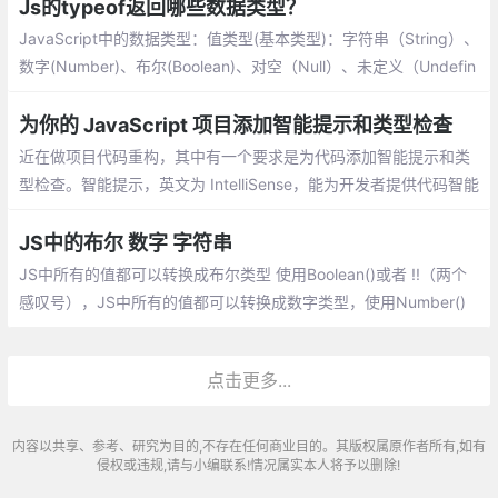
Js的typeof返回哪些数据类型？
JavaScript中的数据类型：值类型(基本类型)：字符串（String）、
数字(Number)、布尔(Boolean)、对空（Null）、未定义（Undefin
ed）、Symbol。引用数据类型：对象(Object)、数组(Array)、函
数(Function)。
为你的 JavaScript 项目添加智能提示和类型检查
近在做项目代码重构，其中有一个要求是为代码添加智能提示和类
型检查。智能提示，英文为 IntelliSense，能为开发者提供代码智能
补全、悬浮提示、跳转定义等功能，帮助其正确并且快速完成编
码。
JS中的布尔 数字 字符串
JS中所有的值都可以转换成布尔类型 使用Boolean()或者 !!（两个
感叹号），JS中所有的值都可以转换成数字类型，使用Number()
或+。数字类型转换场景目的只有一个，用于计算，将后台传递的
数据，从字符串转换为数字并参与计算
点击更多...
内容以共享、参考、研究为目的,不存在任何商业目的。其版权属原作者所有,如有
侵权或违规,请与小编联系!情况属实本人将予以删除!