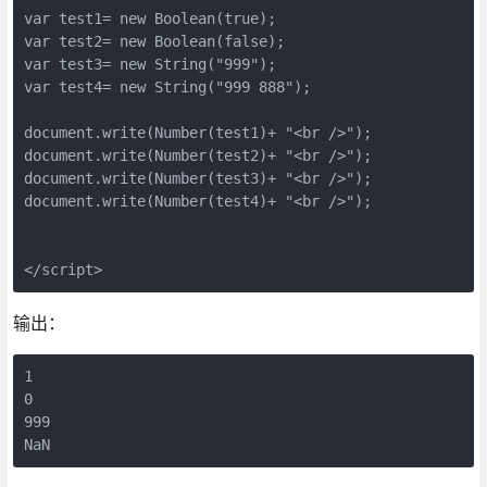
var test1= new Boolean(true);

var test2= new Boolean(false);

var test3= new String("999");

var test4= new String("999 888");

document.write(Number(test1)+ "<br />");

document.write(Number(test2)+ "<br />");

document.write(Number(test3)+ "<br />");

document.write(Number(test4)+ "<br />");

</script>
输出：
1

0

999

NaN