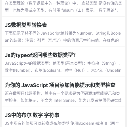
在类型理论（数学逻辑中的一种理论）中， 底部类型 是没有值的类
型。也称为零或空类型，有时用 falsum（⊥）表示。 数学理论与
计算机的发展是相辅相成的，底部类型在计算机科学中也有一定的
应用场景。
JS数据类型转换表
下表显示了将不同的JavaScript值转换为Number，String和Boole
an的结果：注意：引号（\\\"\\\"）中的值表示字符串值。在红色的
值是程序员可能不希望被转换为的值。
Js的typeof返回哪些数据类型？
JavaScript中的数据类型：值类型(基本类型)：字符串（String）、
数字(Number)、布尔(Boolean)、对空（Null）、未定义（Undefin
ed）、Symbol。引用数据类型：对象(Object)、数组(Array)、函
数(Function)。
为你的 JavaScript 项目添加智能提示和类型检查
近在做项目代码重构，其中有一个要求是为代码添加智能提示和类
型检查。智能提示，英文为 IntelliSense，能为开发者提供代码智能
补全、悬浮提示、跳转定义等功能，帮助其正确并且快速完成编
码。
JS中的布尔 数字 字符串
JS中所有的值都可以转换成布尔类型 使用Boolean()或者 !!（两个