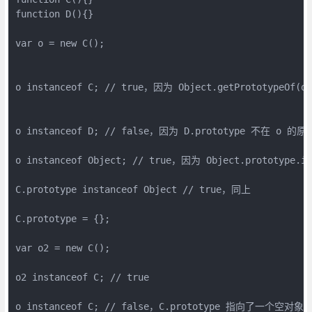
function D(){} 

var o = new C();

o instanceof C; // true，因为 Object.getPrototypeOf(o) 
o instanceof D; // false，因为 D.prototype 不在 o 的原
o instanceof Object; // true，因为 Object.prototype.is
C.prototype instanceof Object // true，同上

C.prototype = {};

var o2 = new C();

o2 instanceof C; // true

o instanceof C; // false，C.prototype 指向了一个空