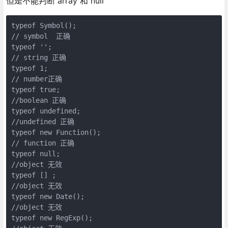
但是不能判断 array 和 null
typeof Symbol();  

// symbol  正确

typeof '';   

// string 正确

typeof 1;     

// number正确

typeof true;    

//boolean 正确

typeof undefined; 

//undefined 正确

typeof new Function(); 

// function 正确

typeof null; 

//object 无效

typeof [] ;

//object 无效

typeof new Date(); 

//object 无效

typeof new RegExp(); 
