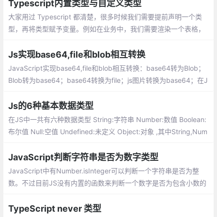
Typescript内置类型与自定义类型
大家用过 Typescript 都清楚，很多时候我们需要提前声明一个类
型，再将类型赋予变量。例如在业务中，我们需要渲染一个表格，
往往需要定义：
Js实现base64,file和blob相互转换
JavaScript实现base64,file和blob相互转换：base64转为Blob；
Blob转为base64；base64转换为file；js图片转换为base64；在J
ava中base64和File相互转换
Js的6种基本数据类型
在JS中一共有六种数据类型 String:字符串 Number:数值 Boolean:
布尔值 Null:空值 Undefined:未定义 Object:对象 ,其中String,Num
ber,Boolean,Null,Undefined属于基本数据类型而Object属于引用
数据类型
JavaScript判断字符串是否为数字类型
JavaScript中有Number.isInteger可以判断一个字符串是否为整
数。不过目前JS没有内置的函数来判断一个数字是否为包含小数的
数字：
TypeScript never 类型