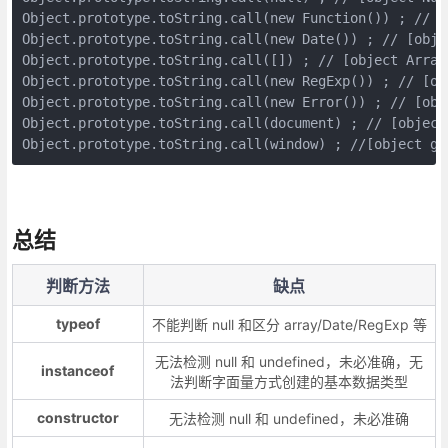
Object.prototype.toString.call(new Function()) ; // [o
Object.prototype.toString.call(new Date()) ; // [objec
Object.prototype.toString.call([]) ; // [object Array]
Object.prototype.toString.call(new RegExp()) ; // [obj
Object.prototype.toString.call(new Error()) ; // [obje
Object.prototype.toString.call(document) ; // [object 
Object.prototype.toString.call(window) ; //[objec
总结
判断方法
缺点
typeof
不能判断 null 和区分 array/Date/RegExp 等
无法检测 null 和 undefined，未必准确，无
instanceof
法判断字面量方式创建的基本数据类型
constructor
无法检测 null 和 undefined，未必准确