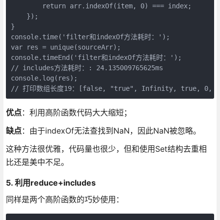
        return arr.indexOf(item, 0) === index;

    });

}

console.time('filter和indexOf方法耗时：');

var res = unique(sourceArr);

console.timeEnd('filter和indexOf方法耗时：');

// includes方法耗时：: 24.135009765625ms

console.log(res);

// 打印数组长度19：[false, "true", Infinity, true, 0, [], 
优点
：利用高阶函数代码大大缩短；
缺点
：由于indexOf无法查找到NaN，因此NaN被忽略。
这种方法很优雅，代码量也很少，但和使用Set结构去重相
比还是美中不足。
5. 利用reduce+includes
同样是两个高阶函数的巧妙使用：