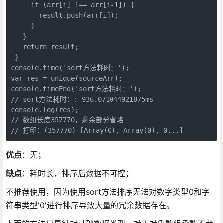
     if (arr[i] !== arr[i-1]) {

       result.push(arr[i]);

     }

   }

   return result;

 }

console.time('sort方法耗时：');

var res = unique(sourceArr);

console.timeEnd('sort方法耗时：');

// sort方法耗时：: 936.071044921875ms

console.log(res);

// 数组长度357770，剩余部分省略

// 打印：(357770) [Array(0), Array(0), 0...]
优点
：无；
缺点
：耗时长，排序后数据不可控；
不推荐使用，因为使用sort方法排序无法对数字类型0和字
符串类型'0'进行排序导致大量的冗余数据存在。