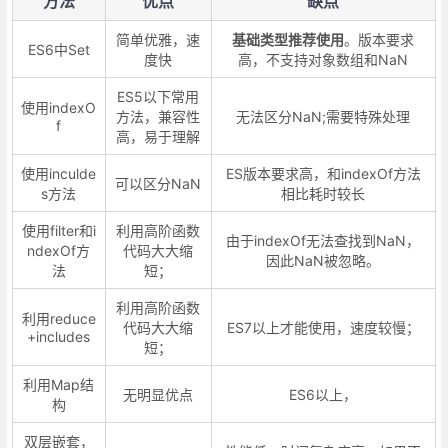
方法
优点
缺点
简单优雅，速
基础类型推荐使用
。版本要求
ES6中Set
度快
高，不支持对象数组和NaN
ES5以下常用
使用indexO
方法，兼容性
无法区分NaN;需要特殊处理
f
高，易于理解
使用inculde
ES版本要求高，和indexOf方法
可以区分NaN
s方法
相比耗时较长
使用filter和i
利用高阶函数
由于indexOf无法查找到NaN，
ndexOf方
代码大大缩
因此NaN被忽略。
法
短；
利用高阶函数
利用reduce
代码大大缩
ES7以上才能使用，速度较慢；
+includes
短；
利用Map结
无明显优点
ES6以上，
构
双层嵌套，