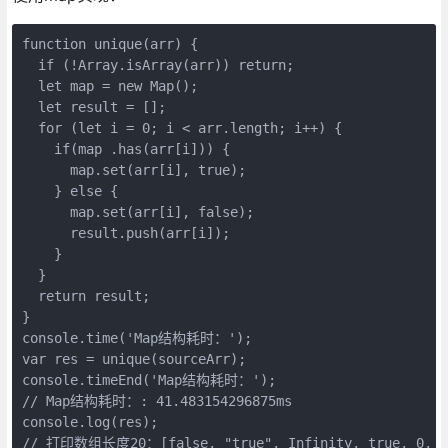
function unique(arr) {

  if (!Array.isArray(arr)) return;

  let map = new Map();

  let result = [];

  for (let i = 0; i < arr.length; i++) {

    if(map .has(arr[i])) {

      map.set(arr[i], true); 

    } else { 

      map.set(arr[i], false);

      result.push(arr[i]);

    }

  } 

  return result;

}

console.time('Map结构耗时：');

var res = unique(sourceArr);

console.timeEnd('Map结构耗时：');

// Map结构耗时：: 41.483154296875ms

console.log(res);

// 打印数组长度20：[false, "true", Infinity, true, 0, [], 