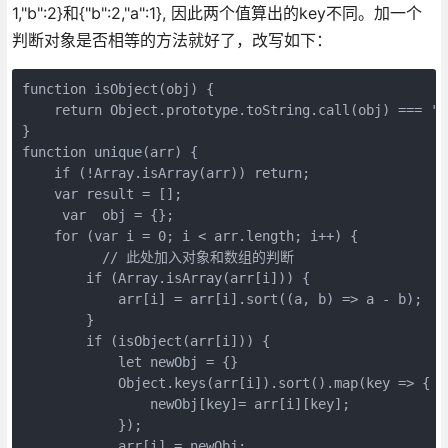
1,"b":2}和{"b":2,"a":1}, 因此两个值算出的key不同。加一个
判断对象是否相等的方法就好了，改写如下：
function isObject(obj) {

    return Object.prototype.toString.call(obj) === '[o
}

function unique(arr) {

    if (!Array.isArray(arr)) return;

    var result = [];

     var  obj = {};

    for (var i = 0; i < arr.length; i++) {

          // 此处加入对象和数组的判断

        if (Array.isArray(arr[i])) {

            arr[i] = arr[i].sort((a, b) => a - b);

        }

        if (isObject(arr[i])) {

            let newObj = {}

            Object.keys(arr[i]).sort().map(key => {

                newObj[key]= arr[i][key];

            });

            arr[i] = newObj;
