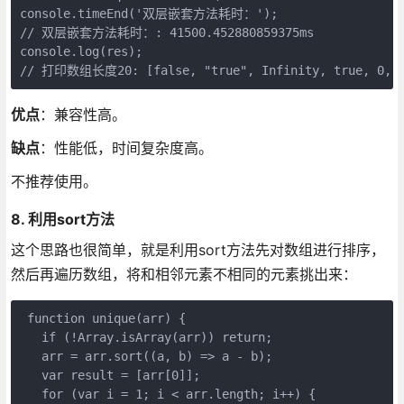
console.timeEnd('双层嵌套方法耗时：');

// 双层嵌套方法耗时：: 41500.452880859375ms

console.log(res);

// 打印数组长度20: [false, "true", Infinity, true, 0, [], 
优点
：兼容性高。
缺点
：性能低，时间复杂度高。
不推荐使用。
8. 利用sort方法
这个思路也很简单，就是利用sort方法先对数组进行排序，
然后再遍历数组，将和相邻元素不相同的元素挑出来：
 function unique(arr) {

   if (!Array.isArray(arr)) return;

   arr = arr.sort((a, b) => a - b);

   var result = [arr[0]];

   for (var i = 1; i < arr.length; i++) {
