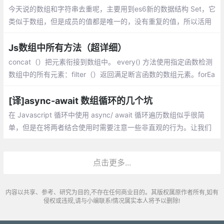
今天说的数组和字符串去重呢，主要用到es6新的数据结构 Set，它
类似于数组，但是成员的值都是唯一的，没有重复的值，所以活用
Set来进行数组和字符串的去重。
Js数组中所有方法（超详细）
concat（）把元素衔接到数组中。 every() 方法使用指定函数检测
数组中的所有元素：filter（）返回满足断言函数的数组元素。forEa
ch（）为数组的每一个元素调用指定函数。
[译]async-await 数组循环的几个坑
在 Javascript 循环中使用 async/ await 循环遍历数组似乎很简
单，但是在将两者结合使用时需要注意一些非直观的行为。让我们
看看三个不同的例子，看看你应该注意什么，以及哪个循环最适合
特定用例。
点击更多...
内容以共享、参考、研究为目的,不存在任何商业目的。其版权属原作者所有,如有
侵权或违规,请与小编联系!情况属实本人将予以删除!