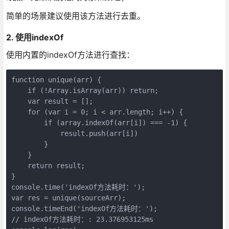
简单的场景建议使用该方法进行去重。
2. 使用indexOf
使用内置的indexOf方法进行查找：
function unique(arr) {

    if (!Array.isArray(arr)) return;

    var result = [];

    for (var i = 0; i < arr.length; i++) {

        if (array.indexOf(arr[i]) === -1) {

            result.push(arr[i])

        }

    }

    return result;

}

console.time('indexOf方法耗时：');

var res = unique(sourceArr);

console.timeEnd('indexOf方法耗时：');

// indexOf方法耗时：: 23.376953125ms
