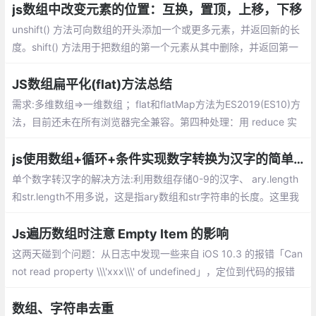
方库。
js数组中改变元素的位置：互换，置顶，上移，下移
unshift() 方法可向数组的开头添加一个或更多元素，并返回新的长
度。shift() 方法用于把数组的第一个元素从其中删除，并返回第一
个元素的值。splice() 方法可删除从 index 处开始的零个或多个元
素
JS数组扁平化(flat)方法总结
需求:多维数组=>一维数组 ；flat和flatMap方法为ES2019(ES10)方
法，目前还未在所有浏览器完全兼容。第四种处理：用 reduce 实
现数组的 flat 方法
js使用数组+循环+条件实现数字转换为汉字的简单方法。
单个数字转汉字的解决方法:利用数组存储0-9的汉字、 ary.length
和str.length不用多说，这是指ary数组和str字符串的长度。这里我
们需要注意的是str.charAt(j)和ary[i],分别指在str这个字符串中索引
为j的元素,在ary中索引为i的元素。
Js遍历数组时注意 Empty Item 的影响
这两天碰到个问题：从日志中发现一些来自 iOS 10.3 的报错「Can
not read property \\\'xxx\\\' of undefined」，定位到代码的报错
位置，发现是遍历某数组时产生的报错，该数组的元素应该全都是
Object，但实际上出现了异常的元素
数组、字符串去重