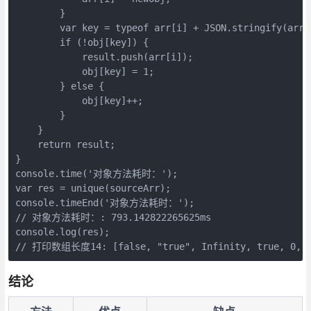
        }

        var key = typeof arr[i] + JSON.stringify(arr[i
        if (!obj[key]) {

            result.push(arr[i]);

            obj[key] = 1;

        } else {

            obj[key]++;

        }

    }

    return result;

}

console.time('对象方法耗时：');

var res = unique(sourceArr);

console.timeEnd('对象方法耗时：');

// 对象方法耗时：: 793.142822265625ms

console.log(res);

// 打印数组长度14: [false, "true", Infinity, true, 0, [],
结论