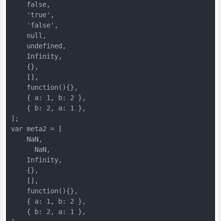
    false,

    'true',

    'false',

    null,

    undefined,

    Infinity,

    {},

    [],

    function(){},

    { a: 1, b: 2 },

    { b: 2, a: 1 },

];

var meta2 = [

    NaN,

      NaN,

    Infinity,

    {},

    [],

    function(){},

    { a: 1, b: 2 },

    { b: 2, a: 1 },
