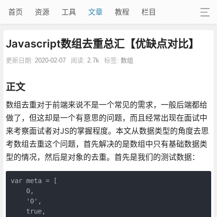
首页
资源
工具
文章
教程
栏目
Javascript数组去重总汇【优缺点对比】
更新日期:
2020-02-07
阅读:
2.7k
标签:
数组
正文
数组去重对于前端来说不是一个常见的需求，一般后端都给
做了，但这却是一个有意思的问题，而且经常出现在面试中
来考察面试者对JS的掌握程度。本文从数据类型的角度去思
考数组去重这个问题，首先解决的是数组中只有基础数据类
型的情况，然后是对象的去重。首先是我们的测试数据：
var meta = [

    0,

    '0', 

    true,
