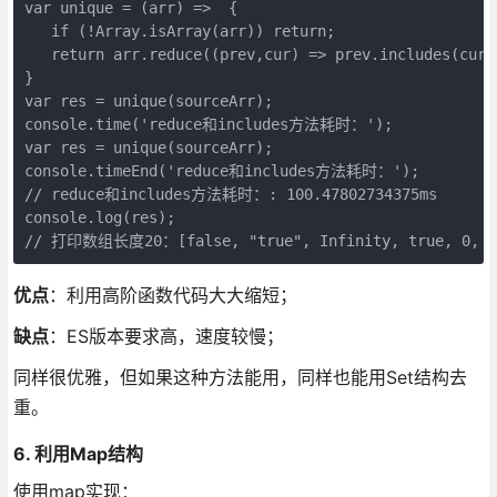
var unique = (arr) =>  {

   if (!Array.isArray(arr)) return;

   return arr.reduce((prev,cur) => prev.includes(cur)
}

var res = unique(sourceArr);

console.time('reduce和includes方法耗时：');

var res = unique(sourceArr);

console.timeEnd('reduce和includes方法耗时：');

// reduce和includes方法耗时：: 100.47802734375ms

console.log(res);

// 打印数组长度20：[false, "true", Infinity, true, 0, [], 
优点
：利用高阶函数代码大大缩短；
缺点
：ES版本要求高，速度较慢；
同样很优雅，但如果这种方法能用，同样也能用Set结构去
重。
6. 利用Map结构
使用map实现：