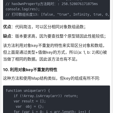
// hasOwnProperty方法耗时：: 258.528076171875ms

console.log(res);

// 打印数组长度13: [false, "true", Infinity, true, 0, [],
优点
：代码简洁，可以区分相同对象数组函数；
缺点
：版本要求高，因为要查找整个原型链因此性能较低；
该方法利用对象key不重复的特性来实现区分对象和数组，
但上面是通过类型+值做key的方式，所以{a: 1, b: 2}和{}被
当做了相同的数据。因此该方法也有不足。
10. 利用对象key不重复的特性
这种方法和使用Map结构类似，但key的组成有所不同:
function unique(arr) {

    if (!Array.isArray(arr)) return;

    var result = [];

     var  obj = {};

    for (var i = 0; i < arr.length; i++) {
