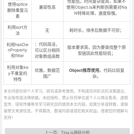
性能低，时间复杂度高，如果不
使用splice
兼容性高
使用Object.is来判断则需要对Na
删除重复元
N特殊处理，速度极慢。
素
利用sort方
无
耗时长，排序后数据不可控；
法
：代码简洁，
利用hasOw
版本要求高，因为要查找整个原
nProperty
可以区分相同
型链因此性能较低；
和filter
对象数组函数
利用对象ke
优雅，数据范
Object推荐使用
。代码比较复
y不重复的
围广
杂。
特性
本文内容仅供个人学习、研究或参考使用，不构成任何形式的决策建议、
专业指导或法律依据。未经授权，禁止任何单位或个人以商业售卖、虚假
宣传、侵权传播等非学习研究目的使用本文内容。如需分享或转载，请保
留原文来源信息，不得篡改、删减内容或侵犯相关权益。感谢您的理解与
支持！
上一页:
Tina.js源码分析