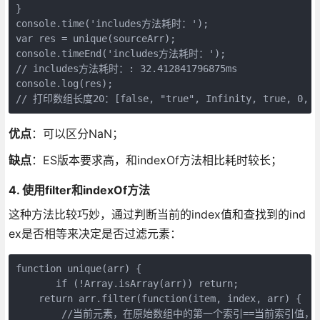
}

console.time('includes方法耗时：');

var res = unique(sourceArr);

console.timeEnd('includes方法耗时：');

// includes方法耗时：: 32.412841796875ms

console.log(res);

// 打印数组长度20：[false, "true", Infinity, true, 0, [], 
优点
：可以区分NaN；
缺点
：ES版本要求高，和indexOf方法相比耗时较长；
4. 使用filter和indexOf方法
这种方法比较巧妙，通过判断当前的index值和查找到的ind
ex是否相等来决定是否过滤元素：
function unique(arr) {

       if (!Array.isArray(arr)) return;

    return arr.filter(function(item, index, arr) {

        //当前元素，在原始数组中的第一个索引==当前索引值，