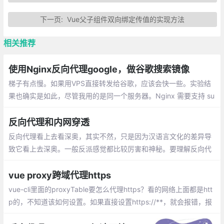
下一页:
Vue父子组件双向绑定传值的实现方法
相关推荐
使用Nginx反向代理google，做谷歌搜索镜像
梯子有点慢。如果用VPS直接转发给谷歌，应该会快一些。实验结
果也确实是如此，尽管我用的是同一个服务器。Nginx 需要支持 su
b_module ，也就是编译时有 --with-http_sub_module 。
反向代理和内网穿透
反向代理看上去看深奥，其实不然，只是因为汉语言文化的差异导
致它看上去深奥。一般反派感觉都比较厉害和神秘。要理解反向代
理，我们就不得不说一下正向代理。正向代理代理的对象是客户
端；反向代理代理的对象是服务端
vue proxy跨域代理https
vue-cli里面的proxyTable要怎么代理https？看的网络上面都是htt
p的，不知道该如何设置。如果直接设置https://**，就会报错，报
的是未定义的错误