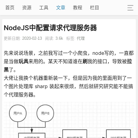
首页
资源
工具
文章
教程
栏目
NodeJS中配置请求代理服务器
更新日期:
2020-02-13
阅读:
3.6k
标签:
代理
先来说说场景，之前我写过一个小爬虫，node写的，一直都
是当做
玩具
来用的。某天不知道谁在
刷
我的接口，导致被
拉
黑
了。
大佬让我换个机器重新装一下，但是因为我的里面用到了一
个图片处理库 sharp 装起来很烦，然后就研究研究能不能搞
个代理服务器。