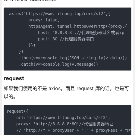
 axios('https://www.lilnong.top/cors/sf2',{

         proxy: false,

         httpsAgent: tunnel.httpsOverHttp({proxy:{

             host: '8.8.8.8',//代理服务器域名或者ip

             port: 80 //代理服务器端口

         }})

     })

     .then(v=>console.log(JSON.stringify(v.data)))

     .catch(v=>console.log(v.message))
request
如果我们使用的不是 axios，而且 request 库的话，也是可
以的。
request({

    url:'https://www.lilnong.top/cors/sf3',

    proxy: 'http://8.8.8.8:80'//代理服务器地址 

    // "http://" + proxyUser + ":" + proxyPass + "@" 