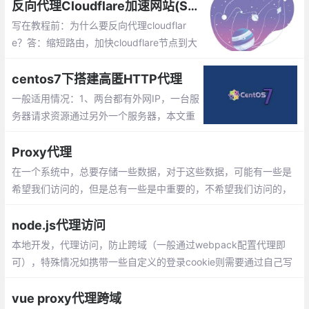
反向代理Cloudflare加速网站(SNIproxy)
写在教程前：为什么要反向代理cloudflar
e？答：缩短路由，加快cloudflare节点到大
陆用户的速度，用过cloudflare的用户应该
知道，这家CDN的速度在除了大陆以外的地
centos7下搭建高匿HTTP代理
方访问都非常快，那么又没有什么办法使其
一般适用情况：1、两台都有外网IP，一台服
对大陆访问良好呢？
务器请求资源通过另外一个服务器，本文重
点讲第一种。2、两台服务器，其中一台服
务器只有内网IP，另外一台服务器有公网和
Proxy代理
内网IP。
在一个系统中，总要存储一些数据，对于这些数据，可能有一些是
希望我们访问的，但是总有一些是中重要的，不希望我们访问的，
希望保护起来，因此ES6新增了代理，在目标对象前架设个拦截层
node.js代理访问
本地开发，代理访问，防止跨域（一般通过webpack配置代理即
可），特殊情况如携带一些自定义的登录cookie则需要通过自己写
node，作为一种server中间层，单线程异步可以缓解服务器压力
vue proxy代理跨域