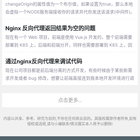
changeOrigin的属性值为一个布尔值，如果设置为true，那么本地
会虚拟一个NODE服务端接收你的请求并代你发送该请求(中间件)。
[本质上是本地开了一个服务器dev-server，所有的请求都通过这里
转发出去。]
Nginx 反向代理返回结果为空的问题
现在有一个 Web 项目，前端是使用 Vue.js 开发的，整个前端需要
部署到 K8S 上，后端和前端分开，同样也需要部署到 K8S 上，因
此二者需要打包为 Docker 镜像。对前端来说，打包 Docker 就遇
到了一个问题：跨域访问问题。
通过nginx反向代理来调试代码
现在公司项目都是前后端分离的方式开发，有些时候由于某些新需
求开发或者 bug 修改，想要让前端直接连到我本地开发环境进行调
试，而前端代码我并没有，只能通过前端部署的测试环境进行测试
点击更多...
内容以共享、参考、研究为目的,不存在任何商业目的。其版权属原作者所有,如有
侵权或违规,请与小编联系!情况属实本人将予以删除!