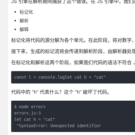
JS 引擎在解析期间捕获了这个错误。在 JS 引擎中，
标记化
解析
解释
标记化将代码的源分解为各个单元。在此阶段，将对数字
接下来，生成的标记流将会传递到解析阶段，由解析器处理。
在标记化和解析这两个阶段，如果我们代码的语法不符合 JS 
const l = console.loglet cat h = "cat"
代码中的 “h” 代表什么？这个 “h” 破坏了代码。
$ node errors

errors.js:3

let cat h = "cat"

 ^SyntaxError: Unexpected identifier