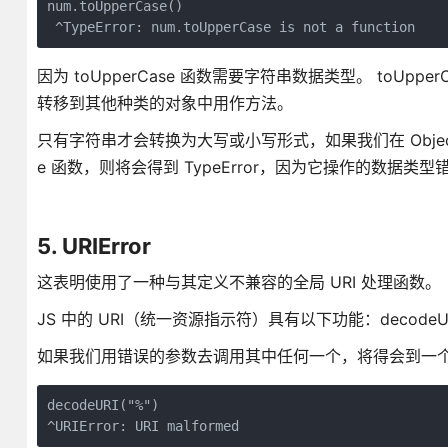
num.toUpperCase()

 ^TypeError: num.toUpperCase is not a function
因为 toUpperCase 函数需要字符串数据类型。 toUppe
转移到其他种类的对象中用作方法。
只有字符串才会转换为大写或小写形式，如果我们在 Objects、Boo
e 函数，则将会得到 TypeError，因为它操作的数据类型
5. URIError
这表明使用了一种与其定义不兼容的全局 URI 处理函数。
JS 中的 URI（统一资源指示符）具有以下功能：decodeURI、
如果我们用错误的参数去调用其中任何一个，将得会到一个 UR
decodeURI("%")

^URIError: URI malformed