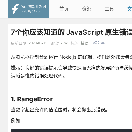
Web前端开发网
首页
资源
工具
文
web.fly63.com
7个你应该知道的 JavaScript 原生错
分享
更新日期:
2020-02-15
阅读:
2.8k
标签:
错误
从浏览器控制台到运行 Node.js 的终端，我们到处都
提示：
良好的错误提示会导致快速而无痛的发展经历与缓
清晰易懂的错误处理代码。
1. RangeError
当数字超出允许的值范围时，将会抛出此错误。
例如