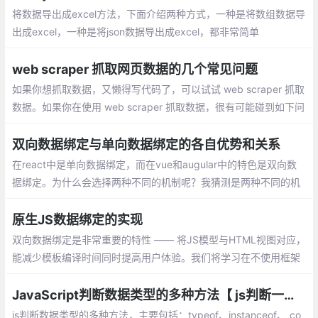
将数据导出成excel方法，下面介绍两种方式，一种是将数组数据导
出成excel，一种是将json数据导出成excel，都非常简单
web scraper 抓取网页数据的几个常见问题
如果你想抓取数据，又懒得写代码了，可以试试 web scraper 抓取
数据。如果你在使用 web scraper 抓取数据，很有可能碰到如下问
题中的一个或者多个，而这些问题可能直接将你计划打乱，甚至让
你放弃 web scraper 。
双向数据绑定与单向数据绑定的各自优势和关系
在react中是单向数据绑定，而在vue和augular中的特色是双向数
据绑定。为什么会选择两种不同的机制呢？我猜测是两种不同的机
制有不同的适应场景，查了一些资料后，总结一下。
原生JS数据绑定的实现
双向数据绑定是非常重要的特性 —— 将JS模型与HTML视图对应，
能减少模板编译时间同时提高用户体验。我们将学习在不使用框架
的情况下，使用原生JS实现双向绑定 —— 一种为Object.observe
JavaScript判断数据类型的多种方法【 js判断一个变量的类型】
js判断数据类型的多种方法，主要包括：typeof、instanceof、 co