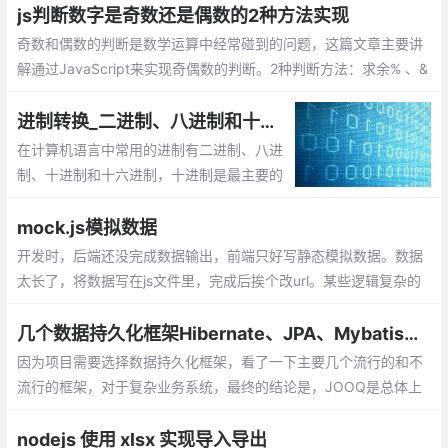
js判断数字是奇数还是偶数的2种方法实现
奇数和偶数的判断是数学运算中经常碰到的问题，这篇文章主要讲
解通过JavaScript来实现奇偶数的判断。2种判断方法：求余% 、&
1
进制转换_二进制、八进制和十六进制数之间的转换
在计算机语言中常用的进制有二进制、八进
制、十进制和十六进制，十进制是最主要的
表达形式。对于进制，有两个基本的概念：
基数和运算规则。
mock.js模拟数据
开发时，后端还没完成数据输出，前端只好写静态模拟数据。数据
太长了，将数据写在js文件里，完成后挨个改url。某些逻辑复杂的
代码，加入或去除模拟数据时得小心翼翼。想要尽可能还原真实的
数据，要么编写更多代码，要么手动修改模拟数据
几个数据持久化框架Hibernate、JPA、Mybatis、JOOQ和JDBC Template的比较
因为项目需要选择数据持久化框架，看了一下主要几个流行的和不
流行的框架，对于复杂业务系统，最终的结论是，JOOQ是总体上
最好的，可惜不是完全免费，最终选择JDBC Template。
nodejs 使用 xlsx 实现导入导出