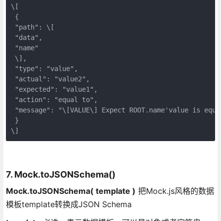
\[  

 {  

 "path": \[  

 "data",  

 "name"  

 \],  

 "type": "value",  

 "actual": "value2",  

 "expected": "value1",  

 "action": "equal to",  

 "message": "\[VALUE\] Expect ROOT.name'value is equa
 }  

\]
7. Mock.toJSONSchema()
Mock.toJSONSchema( template )
把Mock.js风格的数据
模板template转换成JSON Schema