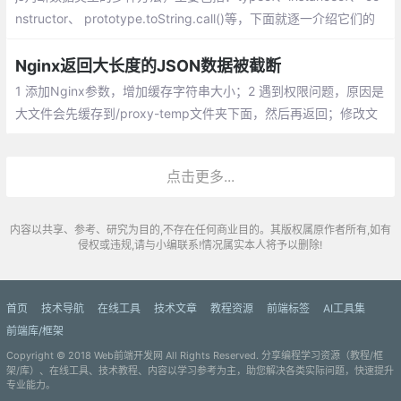
nstructor、 prototype.toString.call()等，下面就逐一介绍它们的
异同。
Nginx返回大长度的JSON数据被截断
1 添加Nginx参数，增加缓存字符串大小；2 遇到权限问题，原因是
大文件会先缓存到/proxy-temp文件夹下面，然后再返回；修改文
件夹的权限为Nginx用户
点击更多...
内容以共享、参考、研究为目的,不存在任何商业目的。其版权属原作者所有,如有
侵权或违规,请与小编联系!情况属实本人将予以删除!
首页
技术导航
在线工具
技术文章
教程资源
前端标签
AI工具集
前端库/框架