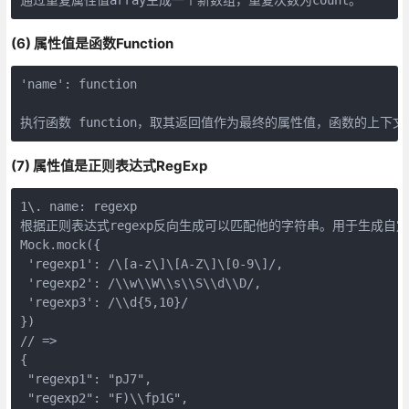
(6) 属性值是函数Function
'name': function  

​  

执行函数 function，取其返回值作为最终的属性值，函数的上下文为
(7) 属性值是正则表达式RegExp
1\. name: regexp  

根据正则表达式regexp反向生成可以匹配他的字符串。用于生成自定
Mock.mock({  

 'regexp1': /\[a-z\]\[A-Z\]\[0-9\]/,  

 'regexp2': /\\w\\W\\s\\S\\d\\D/,  

 'regexp3': /\\d{5,10}/  

})  

// =>  

{  

 "regexp1": "pJ7",  

 "regexp2": "F)\\fp1G",  
