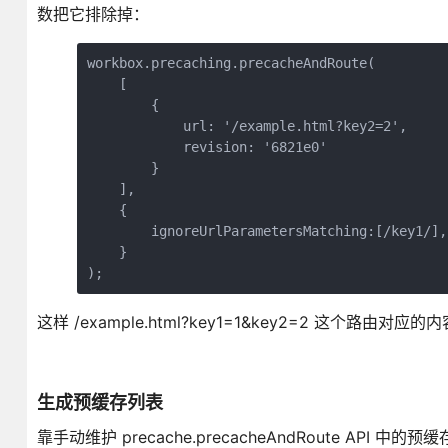
数把它排除掉：
workbox.precaching.precacheAndRoute(

    [

        {

            url: '/example.html?key2=2',

            revision: '6821e0'

        }

    ],

    {

        ignoreUrlParametersMatching:[/key1/],

    }

);
这样 /example.html?key1=1&key2=2 这个路由
生成预缓存列表
靠手动维护 precache.precacheAndRoute AP