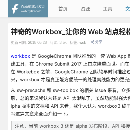
Web前端开发网
首页
资源
工具
文
web.fly63.com
神奇的Workbox_让你的 Web 站
分享
更新日期:
2018-05-28
阅读:
3.5k
标签:
web
workbox
是 GoogleChrome 团队推出的一套 Web
建工具，在 Chrome Submit 2017 上首次隆重面世。而在
在 Workebox 之前，GoogleChrome 团队较早时间推出
来，workbox 才是真正能方便统一的处理离线能力的更完美的方案
从 sw-precache 和 sw-toolbox 的相关 issu
般，总的来说我认为还是 API 太混乱了，虽然功能很强大但
lpha 版本的文档和 API 来看，我个人认为 workbox3
写这篇文章来全面介绍一下。
注意，当前 workbox 3 还是 alpha 发布阶段，AP