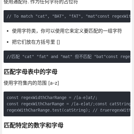
使用通配符. 作为任何字符的占位符
// To match "cat", "BAT", "fAT", "mat"const regexWi
使用字符类，你可以使用它来定义要匹配的一组字符
把它们放在方括号里 []
//匹配 "cat" "fat" and "mat" 但不匹配 "bat"const regexWith
匹配字母表中的字母
使用字符集内的范围 [a-z]
const regexWidthCharRange = /[a-e]at/;

const regexWithCharRange = /[a-e]at/;const catString 
regexWithCharRange.test(catString); 
// true
regexWithC
匹配特定的数字和字母