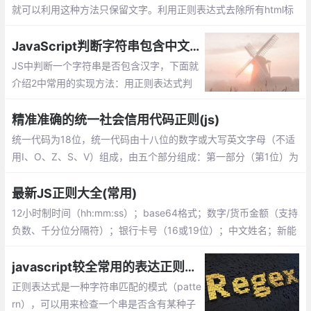
就可以利用这种方法只保留文字。利用正则表达式去除所有html标
签，只保留文字
JavaScript判断字符串包含中文字符的方法总结
JS中判断一个字符串是否包含汉字，下面就
介绍2中常用的实现方法：用正则表达式判
断、用 Unicode 字符范围判断。
精准准确的统一社会信用代码正则(js)
统一代码为18位，统一代码由十八位的数字或大写英文字母（不适
用I、O、Z、S、V）组成，由五个部分组成：第一部分（第1位）为
登记管理部门代码，9表示工商部门；(数字或大写英文字母)
最新JS正则大全(常用)
12小时制时间（hh:mm:ss）；base64格式；数字/货币金额（支持
负数、千分位分隔符）；银行卡号（16或19位）；中文姓名；新能
源车牌号
javascript较全常用的表达正则验证,js中采用test()方法
正则表达式是一种字符串匹配的模式（patte
rn），可以用来检查一个串是否含有某种子