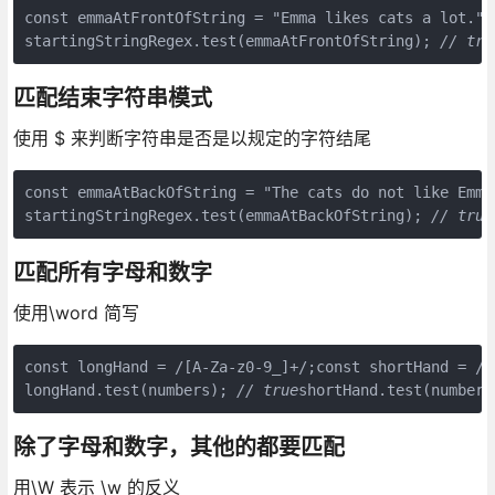
const emmaAtFrontOfString = "Emma likes cats a lot.";
startingStringRegex.test(emmaAtFrontOfString); 
// tru
匹配结束字符串模式
使用 $ 来判断字符串是否是以规定的字符结尾
const emmaAtBackOfString = "The cats do not like Emma
startingStringRegex.test(emmaAtBackOfString); 
// true
匹配所有字母和数字
使用\word 简写
const longHand = /[A-Za-z0-9_]+/;const shortHand = /\
longHand.test(numbers); 
// true
shortHand.test(numbers
除了字母和数字，其他的都要匹配
用\W 表示 \w 的反义