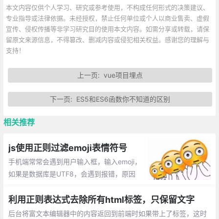
本文内容仅供个人学习、研究或参考使用，不构成任何形式的决策建议、
专业指导或法律依据。未经授权，禁止任何单位或个人以商业售卖、虚假
宣传、侵权传播等非学习研究目的使用本文内容。如需分享或转载，请保
留原文来源信息，不得篡改、删减内容或侵犯相关权益。感谢您的理解与
支持！
上一页:
vue项目埋点
下一页:
ES5和ES6函数你不知道的区别
相关推荐
js使用正则过滤emoji表情符号
手机端常常会遇到用户输入框，输入emoji，
如果是数据库是UTF8，会遇到报错，原因
是：UTF-8编码有可能是两个、三个、四个
字节。Emoji表情是4个字节，而Mysql的utf
利用正则表达式去除所有html标签，只保留文字
8编码最多3个字节，所以数据插不进去。
后台将富文本编辑器中的内容返回到前端时如果带上了标签，这时