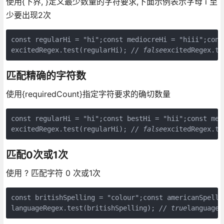
使用{下界, }定义最少数量的字符要求,下面示例表示字母 i 至
少要出现2次
const regularHi = "hi";const mediocreHi = "hiii";cons
excitedRegex.test(regularHi); 
// false
excitedRegex.te
匹配精确的字符数
使用{requiredCount}指定字符要求的确切数量
const regularHi = "hi";const bestHi = "hii";const med
excitedRegex.test(regularHi); 
// false
excitedRegex.te
匹配0次或1次
使用 ? 匹配字符 0 次或1次
const britishSpelling = "colour";const americanSpelli
languageRegex.test(britishSpelling); 
// true
languageR