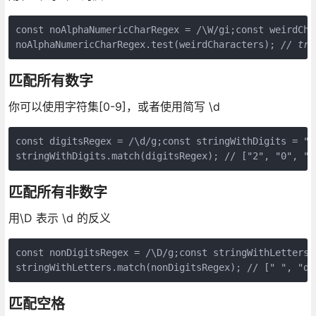
const noAlphaNumericCharRegex = /\W/gi;const weirdCha
noAlphaNumericCharRegex.test(weirdCharacters); 
// tru
匹配所有数字
你可以使用字符集[0-9]，或者使用简写 \d
const digitsRegex = /\d/g;const stringWithDigits = "M
stringWithDigits.match(digitsRegex); // ["2", "0", "0
匹配所有非数字
用\D 表示 \d 的反义
const nonDigitsRegex = /\D/g;const stringWithLetters =
stringWithLetters.match(nonDigitsRegex); // [" ", "d"
匹配空格