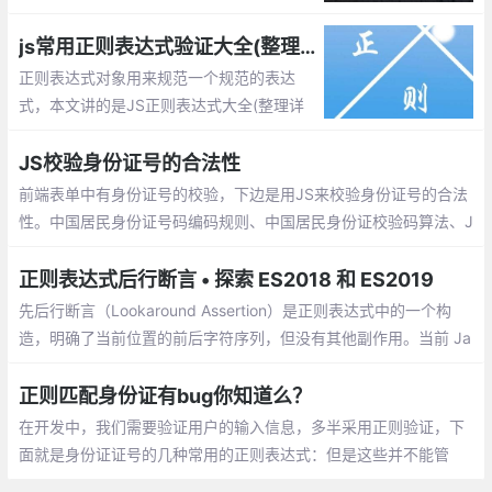
串、将匹配的子串替换或者从某个串中取出
符合某个条件的子串等。本文整理了JS较全
js常用正则表达式验证大全(整理详细且实用)
且实用正则表达式。
正则表达式对象用来规范一个规范的表达
式，本文讲的是JS正则表达式大全(整理详
细且实用),包括校验数字、字符、一些特殊
的需求等等
JS校验身份证号的合法性
前端表单中有身份证号的校验，下边是用JS来校验身份证号的合法
性。中国居民身份证号码编码规则、中国居民身份证校验码算法、J
S校验身份证合法性。
正则表达式后行断言 • 探索 ES2018 和 ES2019
先后行断言（Lookaround Assertion）是正则表达式中的一个构
造，明确了当前位置的前后字符序列，但没有其他副作用。当前 Ja
vaScript 唯一支持的 Lookaround Assertion 是 先行断言，其匹配
当前位置接下来的字符序列
正则匹配身份证有bug你知道么？
在开发中，我们需要验证用户的输入信息，多半采用正则验证，下
面就是身份证证号的几种常用的正则表达式：但是这些并不能管
用，是不是很气人？这是为什么呢？