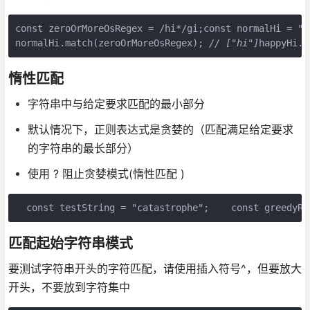
const zeroOrMoreOsRegex = /hi*/gi;const normalHi = "h
normalHi.match(zeroOrMoreOsRegex); 
// ["hi"]
happyHi.m
惰性匹配
字符串中与给定要求匹配的最小部分
默认情况下，正则表达式是贪婪的（匹配满足给定要求
的字符串的最长部分）
使用 ? 阻止贪婪模式(惰性匹配 )
  const testString = "catastrophe";    const greedyRe
匹配起始字符串模式
要测试字符串开头的字符匹配，请使用插入符号^，但要放大
开头，不要放到字符集中