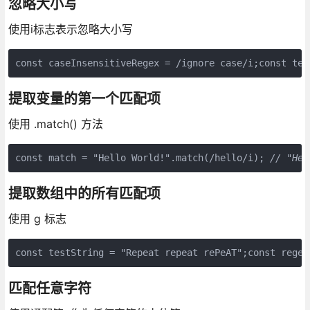
忽略大小写
使用i标志表示忽略大小写
const caseInsensitiveRegex = /ignore case/i;const tes
提取变量的第一个匹配项
使用 .match() 方法
const match = "Hello World!".match(/hello/i); 
// "Hel
提取数组中的所有匹配项
使用 g 标志
const testString = "Repeat repeat rePeAT";const regex
匹配任意字符