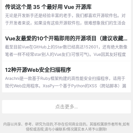
UI XAML 库 (WinUI)
传说这个是 35 个最好用 Vue 开源库
无论是开发新手还是经验丰富的老手，我们都喜欢开源软件包。对
于开发者来说，如果没有这些开源软件包，很难想象我们的生活会
变得多么疲惫不堪，而且靠咖啡度日也会成为家常便饭。所幸的
是，随着 Vue.js 和 Nuxt.js 社区的不断壮大，每天都会出现一些很
Vue友最爱的10个开箱即用的开源项目（建议收藏）
好的软件包。
截至目前Vue在GitHub上的Star数已经高达152601，还有绝大数像
笔者一样不经常star别人的Vue友们(可恨可气)。Vue因其友好程度
让更多前端爱好者加入到其中，开源项目对程序员来说是很有用的
12种开源Web安全扫描程序
Arachni是一款基于Ruby框架构建的高性能安全扫描程序，适用于
现代Web应用程序。XssPy一个基于Python的XSS（跨站脚本）漏
洞扫描器。w3af,从2006开始使用python开发的开源项目，可以用
在window和linux环境下
点击更多...
内容以共享、参考、研究为目的,不存在任何商业目的。其版权属原作者所有,如有
侵权或违规,请与小编联系!情况属实本人将予以删除!