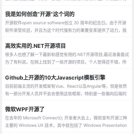
变得疲惫不堪，不断的重复造轮子！下面整理了 Github 上 36 个实
用的 Vue 开源库，建议收藏！
我是如何创造“开源”这个词的
开源软件open source software创立 20 周年的纪念日。由于开源
软件渐受欢迎，并且为这个时代强有力的重要变革提供了动力，我
们仔细反思了它的初生到崛起。
高效实用的.NET开源项目
很多人也想了解一下最新和感觉有用的.NET开源项目,最近准备面试
为了有料说，在网上找到了一些开源的项目，个人觉得还不错，所
以给大家分享一下，共同进步。
Github上开源的10大Javascript模板引擎
目前前端主流的开发框架有Vue、React以及Angular等，但是依然
有一部分开发人员并不会去使用这些框架，特别是一些偏向后端的
开发者，可能依然在使用类似于jquery+Bootstrap的方式在开发一
些项目
微软WPF开源了
在去年的 Microsoft Connect(); 开发者大会上，微软宣布开源三种
主要的 Windows UX 技术，其中就包括了 Windows Presentation
Foundation (WPF)，除此之外还有 Windows Forms 和 Windows