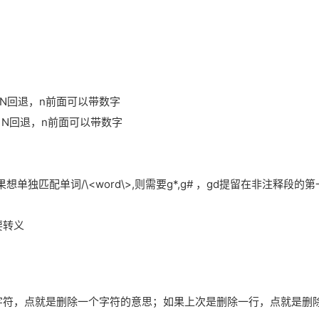
重复，N回退，n前面可以带数字
重复，N回退，n前面可以带数字
单独匹配单词/\<word\>,则需要g*,g# ，gd提留在非注释段的
要转义
个字符，点就是删除一个字符的意思；如果上次是删除一行，点就是删