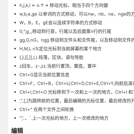
h,j,k,l ←↓↑→ 移动光标，相当于四个方向键
w,b,e,ge 以单词的方式移动，可以nw，nb，ne，ng
W，B，E，gE会以连续字符串的方式移动
0,^,g_,移动到行首，行尾以及后面第n行的行尾
gg,G,nG，ngg 移动到文件头和文件尾，以及移动到文
H,M,L n%定位光标到当前屏幕的某个地方
{,},[[,]],(,) 段落，区块，语句导航
z回车，z-,zz.当前行置顶，置底，置中
Ctrl+G显示当前位置信息
Ctrl+F，Ctrl+B，Ctrl+U,Ctrl+D,Ctrl+E,Ctrl+Y
Ctrl+I,Ctrl+O 光标移到下一次和上一次的地方，Ctrl+I 
‘,”,[,]为跳转前的位置，最后编辑的光标位置，最后修
Ctrl+^ 在两个文件之间轮换
‘“,’.，`.上一次光标的地方，上一次修改的地方
编辑