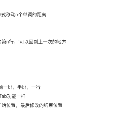
e的方式移动n个单词的距离
件的第n行，‘可以回到上一次的地方
,向前后滚动一屏，半屏，一行
和Tab功能一样
改的开始位置，最后修改的结束位置