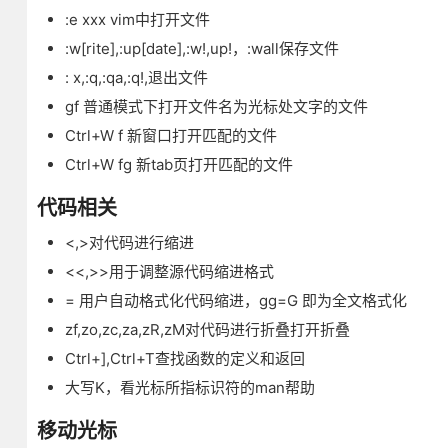
:e xxx vim中打开文件
:w[rite],:up[date],:w!,up!，:wall保存文件
: x,:q,:qa,:q!,退出文件
gf 普通模式下打开文件名为光标处文字的文件
Ctrl+W f 新窗口打开匹配的文件
Ctrl+W fg 新tab页打开匹配的文件
代码相关
<,>对代码进行缩进
<<,>>用于调整源代码缩进格式
= 用户自动格式化代码缩进，gg=G 即为全文格式化
zf,zo,zc,za,zR,zM对代码进行折叠打开折叠
Ctrl+],Ctrl+T查找函数的定义和返回
大写K，看光标所指标识符的man帮助
移动光标