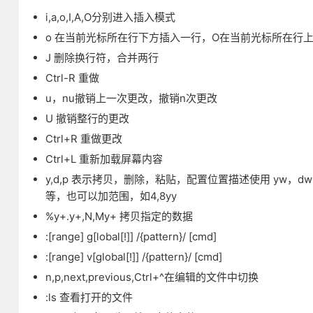
i,a,o,I,A,O分别进入插入模式
o 在当前光标所在行下方插入一行，O在当前光标所在行
J 删除换行符，合并两行
Ctrl-R 重做
u，nu撤销上一次更改，撤销n次更改
U 撤销整行的更改
Ctrl+R 重做更改
Ctrl+L 重新加载屏幕内容
y,d,p 表示拷贝，删除，粘贴，配置位置描述使用 yw，dw，y0,
等，也可以加范围，如4,8yy
%y+.y+,N,My+ 拷贝指定的数据
:[range] g[lobal[!]] /{pattern}/ [cmd]
:[range] v[global[!]] /{pattern}/ [cmd]
n,p,next,previous,Ctrl+^在编辑的文件中切换
:ls 查看打开的文件