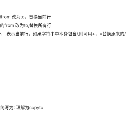
] 将范围内的from 改为to，替换当前行
] 将范围内的from 改为to,替换所有行
，.表示当前行，如果字符串中本身包含/,则可用+，=替换原来的/
，简写为t 理解为copyto