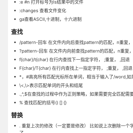
:e #n 打开标号为ls结果中的文件
:changes 查看文件变化
ga查看ASCII,十进制，十六进制
查找
/pattern-回车 在文件内向后查找pattern的匹配，n
?pattern-回车 在文件内向前查找pattern的匹配，n
f{char}/t{char} 在行内查找下一指定字符， ;重复， ,回退
F{char}/T{char} 在行内查找上一指定字符， ;重复， ,回退
*，#高亮所有匹配光标所在单词，相当于输入了/word,如果想
\<,\>表示匹配单词的开头和结尾
.,^,$在查找的过程中作为正则策略，如果需要完全匹配需
% 查找匹配的括号() [] {}
替换
. 重复上次的修改（一定要是修改） 比如说上次删除一
了。