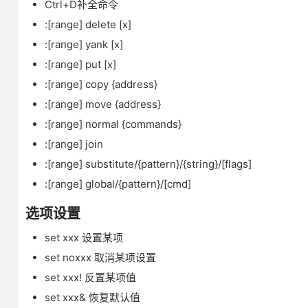
Ctrl+D补全命令
:[range] delete [x]
:[range] yank [x]
:[range] put [x]
:[range] copy {address}
:[range] move {address}
:[range] normal {commands}
:[range] join
:[range] substitute/{pattern}/{string}/[flags]
:[range] global/{pattern}/[cmd]
选项设置
set xxx 设置某项
set noxxx 取消某项设置
set xxx! 反置某项值
set xxx& 恢复默认值