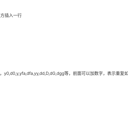
上方插入一行
d0,y,yfa,dfa,yy,dd,D,dG,dgg等，前面可以加数字，表示重复如，