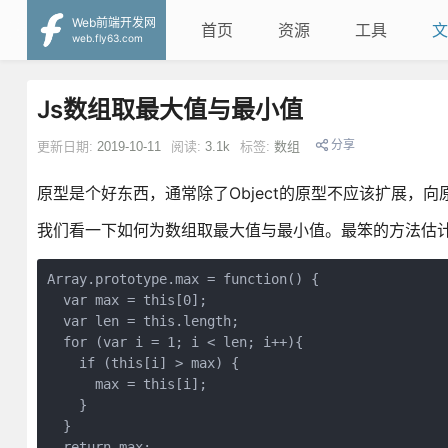
Web前端开发网
首页
资源
工具
文
web.fly63.com
Js数组取最大值与最小值
分享
更新日期:
2019-10-11
阅读:
3.1k
标签:
数组
原型是个好东西，通常除了Object的原型不应该扩展，
我们看一下如何为数组取最大值与最小值。最笨的方法估
Array.prototype.max = function() {
  var max = this[0];
  var len = this.length;
  for (var i = 1; i < len; i++){
    if (this[i] > max) {
      max = this[i];
    }
  } 
  return max;