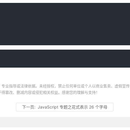
、专业指导或法律依据。未经授权，禁止任何单位或个人以商业售卖、虚假宣传
不得篡改、删减内容或侵犯相关权益。感谢您的理解与支持！
下一页:
JavaScript 专题之花式表示 26 个字母