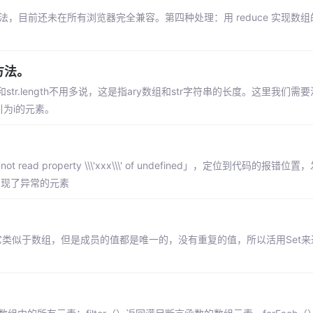
10)方法，目前还未在所有浏览器完全兼容。第四种处理：用 reduce 实现数组的 
方法。
str.length不用多说，这是指ary数组和str字符串的长度。这里我们需要注
索引为i的元素。
ad property \\\'xxx\\\' of undefined」，定位到代码的报错
出现了异常的元素
，它类似于数组，但是成员的值都是唯一的，没有重复的值，所以活用Set