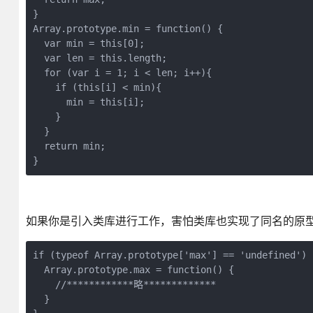
}
Array.prototype.min = function() {
  var min = this[0];
  var len = this.length;
  for (var i = 1; i < len; i++){
    if (this[i] < min){
      min = this[i];
    } 
  } 
  return min;
}
如果你是引入类库进行工作，害怕类库也实现了同名的原
if (typeof Array.prototype['max'] == 'undefined') 
  Array.prototype.max = function() {
    //************略*************
  }