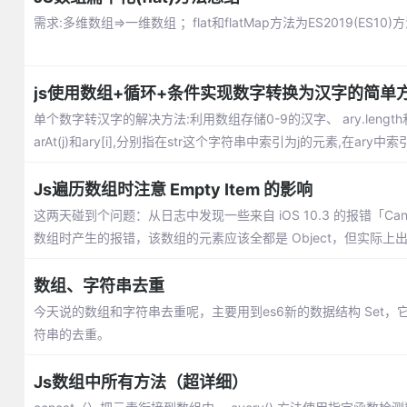
需求:多维数组=>一维数组 ；flat和flatMap方法为ES2019(ES
js使用数组+循环+条件实现数字转换为汉字的简单
单个数字转汉字的解决方法:利用数组存储0-9的汉字、 ary.length和
arAt(j)和ary[i],分别指在str这个字符串中索引为j的元素,在ary中
Js遍历数组时注意 Empty Item 的影响
这两天碰到个问题：从日志中发现一些来自 iOS 10.3 的报错「Cannot re
数组时产生的报错，该数组的元素应该全都是 Object，但实际上
数组、字符串去重
今天说的数组和字符串去重呢，主要用到es6新的数据结构 Set
符串的去重。
Js数组中所有方法（超详细）