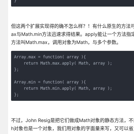
}
但这两个扩展实现得的确不怎么样？！有什么原生的方法可以给我
ax与Math.min方法迅速求得结果。apply能让一
方法叫Math.max，调用对象为Math，与多个参数。
Array.max = function( array ){
    return Math.max.apply( Math, array );
};
Array.min = function( array ){
    return Math.min.apply( Math, array );
};
不过，John Resig是把它们做成Math对象的静态方
h对象也是一个对象，我们用对象的字面量来写，又可以省