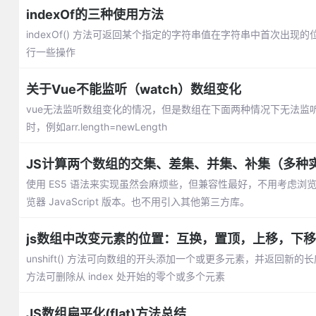
indexOf的三种使用方法
indexOf() 方法可返回某个指定的字符串值在字符串中首次
行一些操作
关于Vue不能监听（watch）数组变化
vue无法监听数组变化的情况，但是数组在下面两种情况下无法监听：利用索
时，例如arr.length=newLength
JS计算两个数组的交集、差集、并集、补集（多种
使用 ES5 语法来实现虽然会麻烦些，但兼容性最好，不用考虑浏览器 
览器 JavaScript 版本。也不用引入其他第三方库。
js数组中改变元素的位置：互换，置顶，上移，下移
unshift() 方法可向数组的开头添加一个或更多元素，并返回新的长度
方法可删除从 index 处开始的零个或多个元素
JS数组扁平化(flat)方法总结