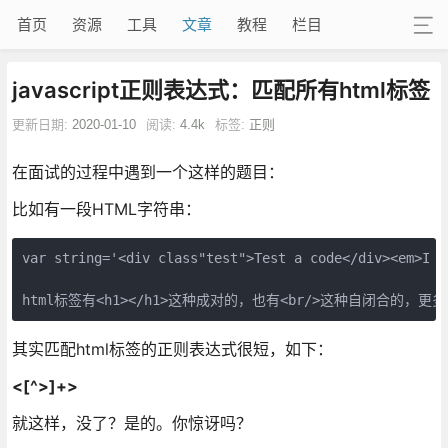
首页
资源
工具
文章
教程
栏目
javascript正则表达式：匹配所有html标签
更新日期:
2020-01-10
阅读:
4.4k
标签:
正则
在面试的过程中遇到一个这样的题目：
比如有一段HTML字符串：
var string='<div class"test">Test a code</di
其实匹配html标签的正则表达式很短，如下：
<[^>]+>
就这样，没了？是的。你惊讶吗？