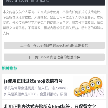
Test a codeI am a girl.
本文内容仅供个人学习、研究或参考使用，不构成任何形式的决策建议、
专业指导或法律依据。未经授权，禁止任何单位或个人以商业售卖、虚假
宣传、侵权传播等非学习研究目的使用本文内容。如需分享或转载，请保
留原文来源信息，不得篡改、删减内容或侵犯相关权益。感谢您的理解与
支持！
上一页:
在vue项目中封装echarts的正确姿势
下一页:
input 内容改变的触发事件
相关推荐
js使用正则过滤emoji表情符号
手机端常常会遇到用户输入框，输入emoji，
如果是数据库是UTF8，会遇到报错，原因
是：UTF-8编码有可能是两个、三个、四个
字节。Emoji表情是4个字节，而Mysql的utf
利用正则表达式去除所有html标签，只保留文字