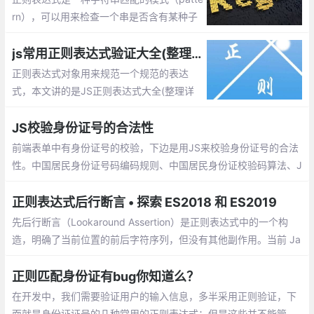
rn），可以用来检查一个串是否含有某种子
串、将匹配的子串替换或者从某个串中取出
符合某个条件的子串等。本文整理了JS较全
js常用正则表达式验证大全(整理详细且实用)
且实用正则表达式。
正则表达式对象用来规范一个规范的表达
式，本文讲的是JS正则表达式大全(整理详
细且实用),包括校验数字、字符、一些特殊
的需求等等
JS校验身份证号的合法性
前端表单中有身份证号的校验，下边是用JS来校验身份证号的合法
性。中国居民身份证号码编码规则、中国居民身份证校验码算法、J
S校验身份证合法性。
正则表达式后行断言 • 探索 ES2018 和 ES2019
先后行断言（Lookaround Assertion）是正则表达式中的一个构
造，明确了当前位置的前后字符序列，但没有其他副作用。当前 Ja
vaScript 唯一支持的 Lookaround Assertion 是 先行断言，其匹配
当前位置接下来的字符序列
正则匹配身份证有bug你知道么？
在开发中，我们需要验证用户的输入信息，多半采用正则验证，下
面就是身份证证号的几种常用的正则表达式：但是这些并不能管