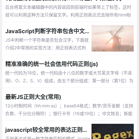
8编码最多3个字节，所以数据插不进去。
后台将富文本编辑器中的内容返回到前端时如果带上了标签，这时
就可以利用这种方法只保留文字。利用正则表达式去除所有html标
签，只保留文字
JavaScript判断字符串包含中文字符的方法总结
JS中判断一个字符串是否包含汉字，下面就
介绍2中常用的实现方法：用正则表达式判
断、用 Unicode 字符范围判断。
精准准确的统一社会信用代码正则(js)
统一代码为18位，统一代码由十八位的数字或大写英文字母（不适
用I、O、Z、S、V）组成，由五个部分组成：第一部分（第1位）为
登记管理部门代码，9表示工商部门；(数字或大写英文字母)
最新JS正则大全(常用)
12小时制时间（hh:mm:ss）；base64格式；数字/货币金额（支持
负数、千分位分隔符）；银行卡号（16或19位）；中文姓名；新能
源车牌号
javascript较全常用的表达正则验证,js中采用test()方法
正则表达式是一种字符串匹配的模式（patte