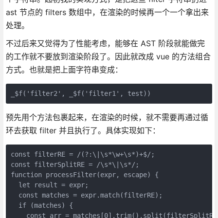
ast 节点的 filters 数组中，在渲染的时候再一个一个拿出来
处理。
不过后来又觉得为了性能考虑，能够在 AST 阶段就能做完
的工作就不要放到渲染阶段了。因此就改成 vue 的方法组合
方式。也就是把上面字符串变成：
_$f('filter2', _$f('filter1', test))
预先用个方法包裹起来，在渲染的时候，就不需要再通过循
环去获取 filter 并且执行了。具体实现如下：
const filterRE = /(?:\|\s*\w+\s*)+$/;

const filterSplitRE = /\s*\|\s*/;

function processFilter(expr, escape) {

  let result = expr;

  const matches = expr.match(filterRE);

  if (matches) {

    const arr = matches[0].trim().split(filterSplitRE)