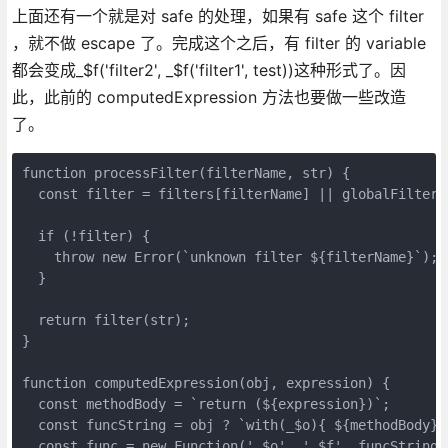
上面还有一个就是对 safe 的处理，如果有 safe 这个 filter
，就不做 escape 了。完成这个之后，有 filter 的 variable
都会变成_$f('filter2', _$f('filter1', test))这种形式了。因
此，此前的 computedExpression 方法也要做一些改造
了。
function processFilter(filterName, str) {

  const filter = filters[filterName] || globalFilters[
  if (!filter) {

    throw new Error(`unknown filter ${filterName}`);

  }

  return filter(str);

}

function computedExpression(obj, expression) {

  const methodBody = `return (${expression})`;

  const funcString = obj ? `with(_$o){ ${methodBody} }
  const func = new Function('_$o', '_$f', funcString);