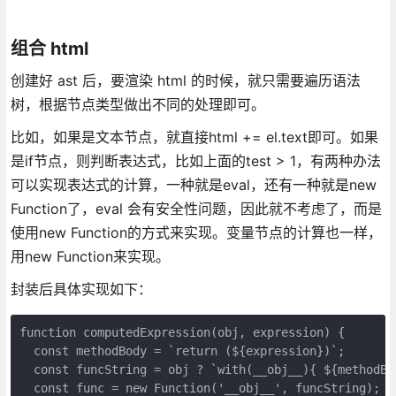
组合 html
创建好 ast 后，要渲染 html 的时候，就只需要遍历语法
树，根据节点类型做出不同的处理即可。
比如，如果是文本节点，就直接html += el.text即可。如果
是if节点，则判断表达式，比如上面的test > 1，有两种办法
可以实现表达式的计算，一种就是eval，还有一种就是new
Function了，eval 会有安全性问题，因此就不考虑了，而是
使用new Function的方式来实现。变量节点的计算也一样，
用new Function来实现。
封装后具体实现如下：
function computedExpression(obj, expression) {

  const methodBody = `return (${expression})`;

  const funcString = obj ? `with(__obj__){ ${methodBod
  const func = new Function('__obj__', funcString);
