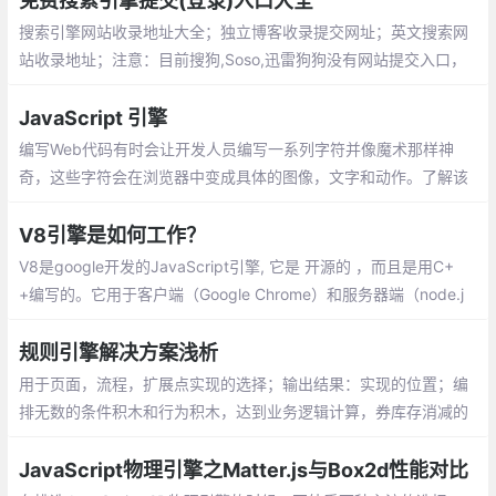
免费搜索引擎提交(登录)入口大全
搜索引擎网站收录地址大全；独立博客收录提交网址；英文搜索网
站收录地址；注意：目前搜狗,Soso,迅雷狗狗没有网站提交入口，
它们都是由谷歌提供技术支持，基本上只要谷歌收录了它们也会跟
风。
JavaScript 引擎
编写Web代码有时会让开发人员编写一系列
字符并像魔术那样神奇，这些字符会在浏览
器中变成具体的图像，文字和动作。了解该
技术可以帮助开发人员更好地调整他们作为
V8引擎是如何工作？
程序员的技能
V8是google开发的JavaScript引擎, 它是 开源的 ，而且是用C+
+编写的。它用于客户端（Google Chrome）和服务器端（node.j
s）JavaScript应用程序。V8最初旨在提高Web浏览器中JavaScri
pt执行的性能。为了提升速度，V8将JavaScript代码转换为更高效
规则引擎解决方案浅析
的机器代码，而不是使用解释器。
用于页面，流程，扩展点实现的选择；输出结果：实现的位置；编
排无数的条件积木和行为积木，达到业务逻辑计算，券库存消减的
目的；输出结果：商品重计算后的价格；通过订单，售后单，会员
等信息编排和判断
JavaScript物理引擎之Matter.js与Box2d性能对比