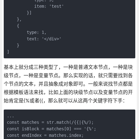
           item: 'test'

        }]

    },

    {

        type: 1,

        text: '</div>'

    }

]
基本上就分成三种类型了，一种是普通文本节点，一种是块
级节点，一种是变量节点。那么实现的话，就只需要找到各
个节点的文本，并且抽象成对象即可。一般来说找节点都是
根据模板语法来找，比如上面的块级节点以及变量节点的开
始肯定是{%或者{{，那么就可以从这两个关键字符下手：
...

const matches = str.match(/{{|{%/);

const isBlock = matches[0] === '{%';

const endIndex = matches.index;
