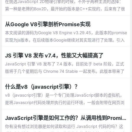
在挑选JavaScript 2D物理引擎的时候，不外乎两种主流的选择：
第一种是老牌的Box2D，最开始的版本是C++实现的，后来有了很
多种实现，比如flash版本和js版本，第二种是新潮的matter-js，ma
tter-js比较轻量，API和文档都比较有友好。
从Google V8引擎剖析Promise实现
本文阅读的源码为Google V8 Engine v3.29.45，此版本的promise
实现为js版本，在后续版本Google继续对其实现进行了处理。引入
了es6语法等，在7.X版本迭代后，逐渐迭代成了C版本实现。
JS 引擎 V8 发布 v7.4，性能又大幅提高了
JavaScript 引擎 V8 发布了 7.4 版本，目前处于 beta 阶段，正式
版将于几个星期后与 Chrome 74 Stable 一起发布。此版本带来了
一些新特性，并极大提升了性能。
什么是v8（javascript引擎）？
v8（javascript引擎）是一个专门处理JavaScript脚本的虚拟机，
是将Javascript代码处理并执行的运行环境，一般会附带在网页浏
览器之中。V8使用C++开发，并在谷歌浏览器中使用。
JavaScript引擎是如何工作的？从调用栈到Promise你需要知道的一切
你有没有想过浏览器是如何读取和运行 JavaScript 代码的吗？这