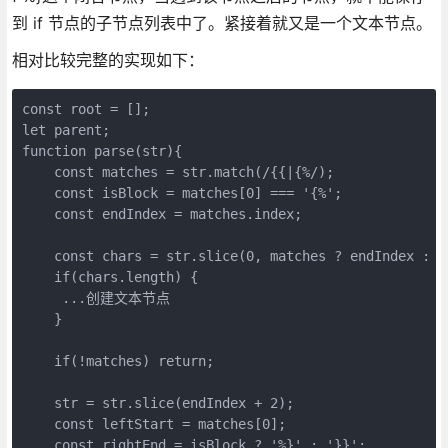
到 if 节点的子节点列表中了。紧接着就又是一个文本节点。
相对比较完整的实现如下：
const root = [];

let parent;

function parse(str){

    const matches = str.match(/{{|{%/);

    const isBlock = matches[0] === '{%';

    const endIndex = matches.index;

    const chars = str.slice(0, matches ? endIndex : st
    if(chars.length) {

     ...创建文本节点 

    }

    if(!matches) return;

    str = str.slice(endIndex + 2);

    const leftStart = matches[0];

    const rightEnd = isBlock ? '%}' : '}}';
