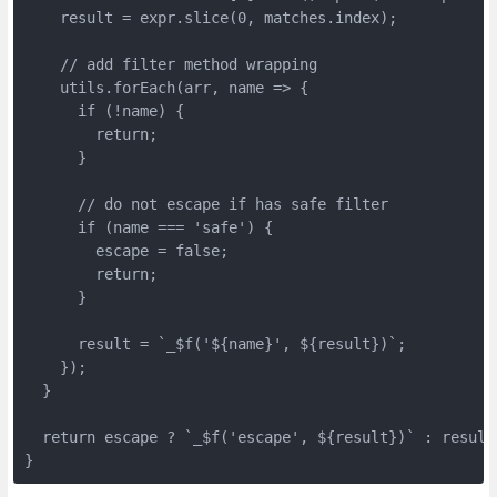
    result = expr.slice(0, matches.index);

    // add filter method wrapping

    utils.forEach(arr, name => {

      if (!name) {

        return;

      }

      // do not escape if has safe filter

      if (name === 'safe') {

        escape = false;

        return;

      }

      result = `_$f('${name}', ${result})`;

    });

  }

  return escape ? `_$f('escape', ${result})` : result;
}