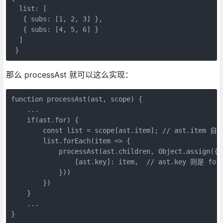
  list: [

   { subs: [1, 2, 3] },

   { subs: [4, 5, 6] } 

  ] 

 }
那么 processAst 就可以这么实现：
function processAst(ast, scope) {

    ...

    if(ast.for) {

        const list = scope[ast.item]; // ast.it
        list.forEach(item => {

            processAst(ast.children, Object.assign({},
                [ast.key]: item,  // ast.key 则是 for
            }))

        })

    }

    ...

}